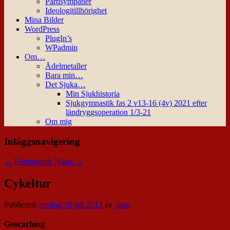
Partisympatier
Ideologitillhörighet
Mina Bilder
WordPress
PlugIn’s
WPadmin
Om…
Ädelmetaller
Bara min…
Det Sjuka…
Min Sjukhistoria
Sjukgymnastik fas 2 v13-16 (4v) 2021 efter
ländryggsoperation 1/3-21
Om mig
Inläggsnavigering
←
Föregående
Nästa
→
Cykeltur
Publicerat
onsdag 10 juli 2013
av
nisse
Geocaching