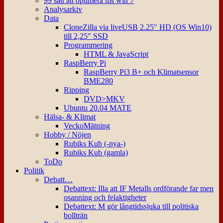
99 sätt att optimera ms win 7
Analysarkiv
Data
CloneZilla via liveUSB 2.25″ HD (OS Win10)
till 2,25″ SSD
Programmering
HTML & JavaScript
RaspBerry Pi
RaspBerry Pi3 B+ och Klimatsensor
BME280
Ripping
DVD>MKV
Ubuntu 20.04 MATE
Hälsa- & Klimat
VeckoMätning
Hobby / Nöjen
Rubiks Kub (-nya-)
Rubiks Kub (gamla)
ToDo
Politik
Debatt…
Debattext: Illa att IF Metalls ordförande far men
osanning och felaktigheter
Debattext: M gör långtidssjuka till politiska
bollträn