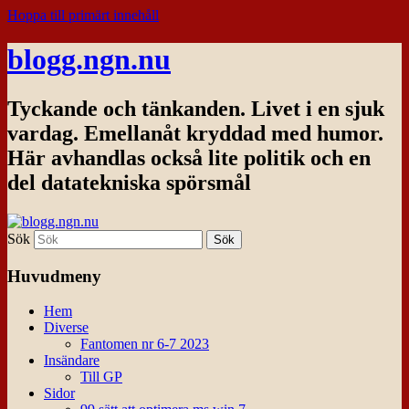
Hoppa till primärt innehåll
blogg.ngn.nu
Tyckande och tänkanden. Livet i en sjuk
vardag. Emellanåt kryddad med humor.
Här avhandlas också lite politik och en
del datatekniska spörsmål
Sök
Huvudmeny
Hem
Diverse
Fantomen nr 6-7 2023
Insändare
Till GP
Sidor