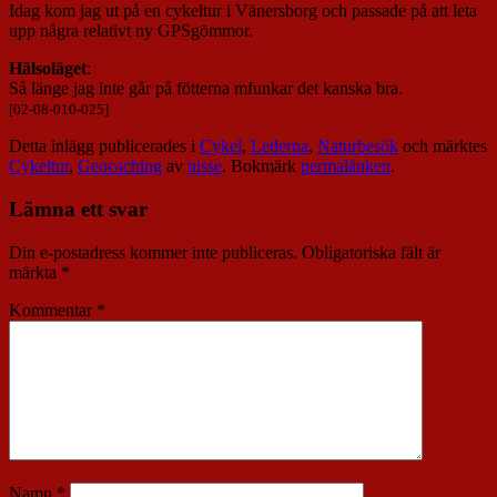
Idag kom jag ut på en cykeltur i Vänersborg och passade på att leta
upp några relativt ny GPSgömmor.
Hälsoläget
:
Så länge jag inte går på fötterna mfunkar det kanska bra.
[02-08-010-025]
Detta inlägg publicerades i
Cykel
,
Lederna
,
Naturbesök
och märktes
Cykeltur
,
Geocaching
av
nisse
. Bokmärk
permalänken
.
Lämna ett svar
Din e-postadress kommer inte publiceras.
Obligatoriska fält är
märkta
*
Kommentar
*
Namn
*