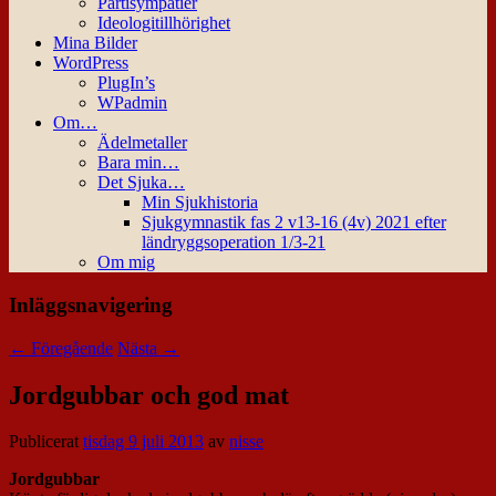
Partisympatier
Ideologitillhörighet
Mina Bilder
WordPress
PlugIn’s
WPadmin
Om…
Ädelmetaller
Bara min…
Det Sjuka…
Min Sjukhistoria
Sjukgymnastik fas 2 v13-16 (4v) 2021 efter
ländryggsoperation 1/3-21
Om mig
Inläggsnavigering
←
Föregående
Nästa
→
Jordgubbar och god mat
Publicerat
tisdag 9 juli 2013
av
nisse
Jordgubbar