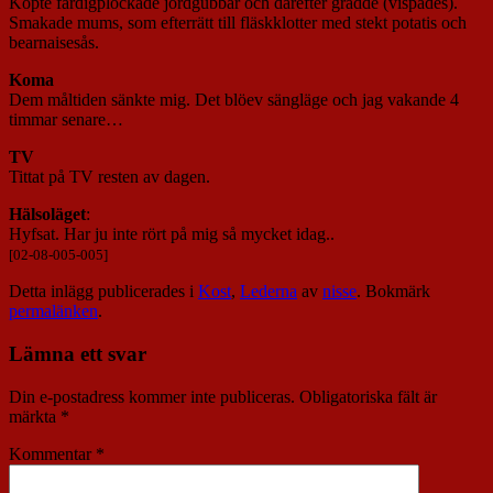
Köpte färdigplockade jordgubbar och därefter grädde (vispades).
Smakade mums, som efterrätt till fläskklotter med stekt potatis och
bearnaisesås.
Koma
Dem måltiden sänkte mig. Det blöev sängläge och jag vakande 4
timmar senare…
TV
Tittat på TV resten av dagen.
Hälsoläget
:
Hyfsat. Har ju inte rört på mig så mycket idag..
[02-08-005-005]
Detta inlägg publicerades i
Kost
,
Lederna
av
nisse
. Bokmärk
permalänken
.
Lämna ett svar
Din e-postadress kommer inte publiceras.
Obligatoriska fält är
märkta
*
Kommentar
*