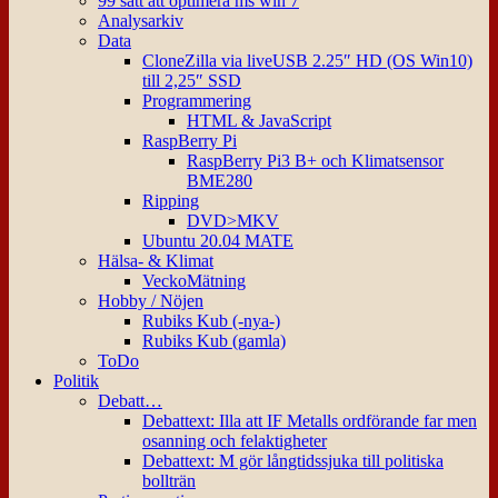
99 sätt att optimera ms win 7
Analysarkiv
Data
CloneZilla via liveUSB 2.25″ HD (OS Win10)
till 2,25″ SSD
Programmering
HTML & JavaScript
RaspBerry Pi
RaspBerry Pi3 B+ och Klimatsensor
BME280
Ripping
DVD>MKV
Ubuntu 20.04 MATE
Hälsa- & Klimat
VeckoMätning
Hobby / Nöjen
Rubiks Kub (-nya-)
Rubiks Kub (gamla)
ToDo
Politik
Debatt…
Debattext: Illa att IF Metalls ordförande far men
osanning och felaktigheter
Debattext: M gör långtidssjuka till politiska
bollträn