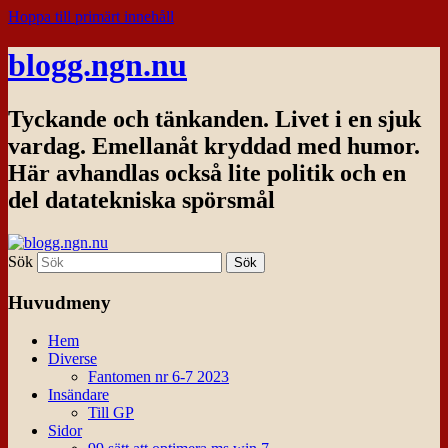
Hoppa till primärt innehåll
blogg.ngn.nu
Tyckande och tänkanden. Livet i en sjuk
vardag. Emellanåt kryddad med humor.
Här avhandlas också lite politik och en
del datatekniska spörsmål
Sök
Huvudmeny
Hem
Diverse
Fantomen nr 6-7 2023
Insändare
Till GP
Sidor