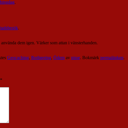
chingdag
.
tadsbesök
.
a använda dem igen. Värker som attan i vänsterhanden.
ktes
Geocaching
,
Redigering
,
Ödem
av
nisse
. Bokmärk
permalänken
.
*