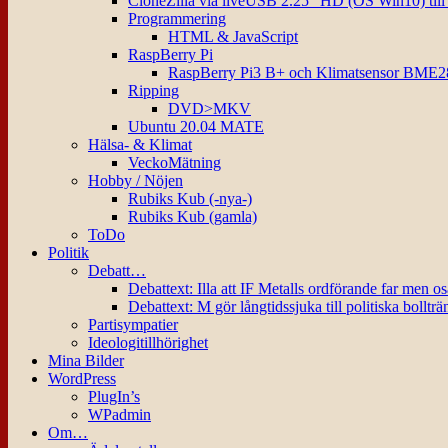
CloneZilla via liveUSB 2.25″ HD (OS Win10) til
Programmering
HTML & JavaScript
RaspBerry Pi
RaspBerry Pi3 B+ och Klimatsensor BME2
Ripping
DVD>MKV
Ubuntu 20.04 MATE
Hälsa- & Klimat
VeckoMätning
Hobby / Nöjen
Rubiks Kub (-nya-)
Rubiks Kub (gamla)
ToDo
Politik
Debatt…
Debattext: Illa att IF Metalls ordförande far men o
Debattext: M gör långtidssjuka till politiska bollträ
Partisympatier
Ideologitillhörighet
Mina Bilder
WordPress
PlugIn’s
WPadmin
Om…