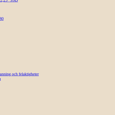
l 2,25″ SSD
80
sanning och felaktigheter
n