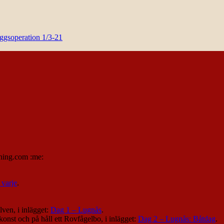
yggsoperation 1/3-21
ching.com :me:
 varje
.
lven, i inlägget:
Dag 1 – Lugnås
.
konst och på håll ett Rovfågelbo, i inlägget:
Dag 2 – Lugnås: Båtdag
.