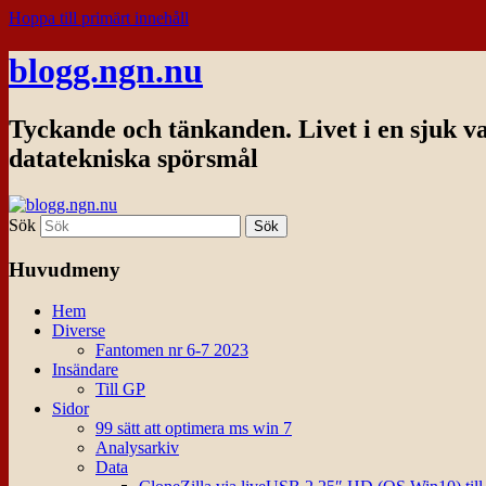
Hoppa till primärt innehåll
blogg.ngn.nu
Tyckande och tänkanden. Livet i en sjuk v
datatekniska spörsmål
Sök
Huvudmeny
Hem
Diverse
Fantomen nr 6-7 2023
Insändare
Till GP
Sidor
99 sätt att optimera ms win 7
Analysarkiv
Data