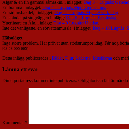
Älgar & en fin gammal såmaskin, i inlägget:
Dag 3 – Lugnås: Geoca
En bomma i inlägget:
Dag 4 – Lugnås: Mera Geocaching
.
En rådjursbakdel, i inlägget:
Dag 5 – Lugnås: Mycket värk idag
.
En spindel på stugväggen i inlägg:
Dag 6 – Lugnås: Besöksdag
.
Ytterligare en Älg, i inlägg:
Dag – 9 Lugnås: Utedag
.
Inte det vanligaste, en sötvattenmussla, i inlägget:
Dag – 10 Lugnås: S
Hälsoläget
:
Inga större problem. Har prövat utan stödstrumpor idag. Får nog börj
[03-08-005-005]
Detta inlägg publicerades i
Bilder
,
Djur
,
Lederna
,
Musklerna
och mär
Lämna ett svar
Din e-postadress kommer inte publiceras.
Obligatoriska fält är märkta
Kommentar
*