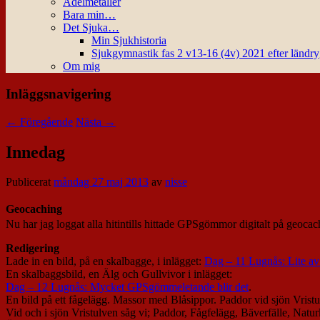
Ädelmetaller
Bara min…
Det Sjuka…
Min Sjukhistoria
Sjukgymnastik fas 2 v13-16 (4v) 2021 efter ländr
Om mig
Inläggsnavigering
←
Föregående
Nästa
→
Innedag
Publicerat
måndag 27 maj 2013
av
nisse
Geocaching
Nu har jag loggat alla hitintills hittade GPSgömmor digitalt på geoca
Redigering
Lade in en bild, på en skalbagge, i inlägget:
Dag – 11 Lugnås: Lite av
En skalbaggsbild, en Älg och Gullvivor i inlägget:
Dag – 12 Lugnås: Mycket GPSgömmeletande blir det
.
En bild på ett fågelägg. Massor med Blåsippor. Paddor vid sjön Vristu
Vid och i sjön Vristulven såg vi; Paddor, Fågfelägg, Bäverfälle, Natur