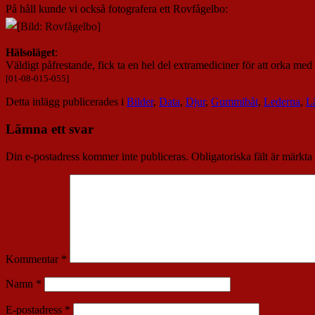
På håll kunde vi också fotografera ett Rovfågelbo:
Hälsoläget
:
Väldigt påfrestande, fick ta en hel del extramediciner för att orka med
[01-08-015-055]
Detta inlägg publicerades i
Bilder
,
Data
,
Djur
,
Gummibåt
,
Lederna
,
L
Lämna ett svar
Din e-postadress kommer inte publiceras.
Obligatoriska fält är märkta
Kommentar
*
Namn
*
E-postadress
*