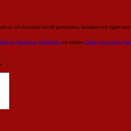
 alla ur- och ikrypande från/till gummipåten. Smidighet och vighet samt 
ändrygg
,
Musklerna
,
Naturbesök
och märktes
Fåglar
,
Geocaching
,
Pad
*