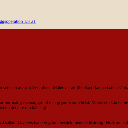
yggsoperation 1/3-21
norra delen av sjön Vristulven. Målet var att försöka orka med att ta 
 hur många stenar, grund och grynnor som helst. Motorn fick ta en hel 
ust nu det är extra känsligt
sallad. Givetvis hade vi glömt bestick men det löste sig. Hustrun hade 