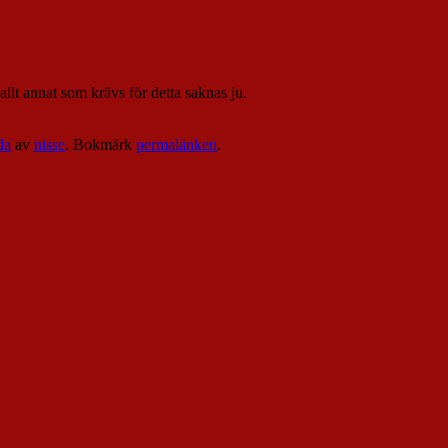
allt annat som krävs för detta saknas ju.
da
av
nisse
. Bokmärk
permalänken
.