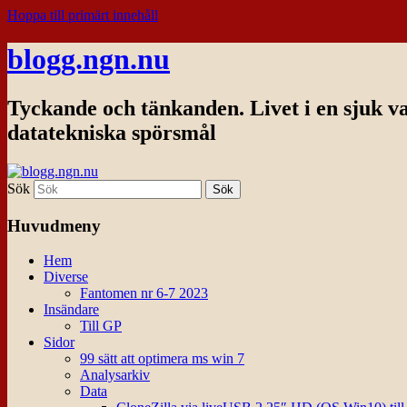
Hoppa till primärt innehåll
blogg.ngn.nu
Tyckande och tänkanden. Livet i en sjuk v
datatekniska spörsmål
Sök
Huvudmeny
Hem
Diverse
Fantomen nr 6-7 2023
Insändare
Till GP
Sidor
99 sätt att optimera ms win 7
Analysarkiv
Data