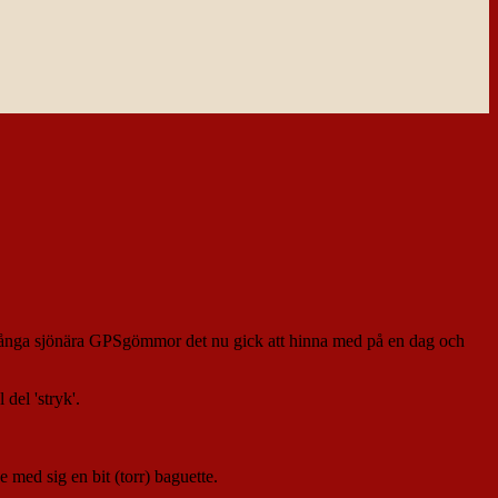
så många sjönära GPSgömmor det nu gick att hinna med på en dag och
del 'stryk'.
med sig en bit (torr) baguette.