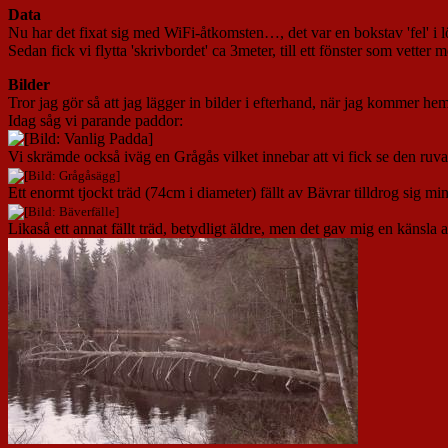
Data
Nu har det fixat sig med WiFi-åtkomsten…, det var en bokstav 'fel' i
Sedan fick vi flytta 'skrivbordet' ca 3meter, till ett fönster som vetter
Bilder
Tror jag gör så att jag lägger in bilder i efterhand, när jag kommer h
Idag såg vi parande paddor:
Vi skrämde också iväg en Grågås vilket innebar att vi fick se den ruva
Ett enormt tjockt träd (74cm i diameter) fällt av Bävrar tilldrog sig 
Likaså ett annat fällt träd, betydligt äldre, men det gav mig en känsla 