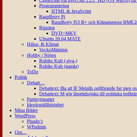
CloneZilla via liveUSB 2.25″ HD (OS Win10) til
Programmering
HTML & JavaScript
RaspBerry Pi
RaspBerry Pi3 B+ och Klimatsensor BME2
Ripping
DVD>MKV
Ubuntu 20.04 MATE
Hälsa- & Klimat
VeckoMätning
Hobby / Nöjen
Rubiks Kub (-nya-)
Rubiks Kub (gamla)
ToDo
Politik
Debatt…
Debattext: Illa att IF Metalls ordförande far men o
Debattext: M gör långtidssjuka till politiska bollträ
Partisympatier
Ideologitillhörighet
Mina Bilder
WordPress
PlugIn’s
WPadmin
Om…