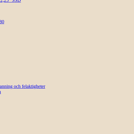
l 2,25″ SSD
80
sanning och felaktigheter
n