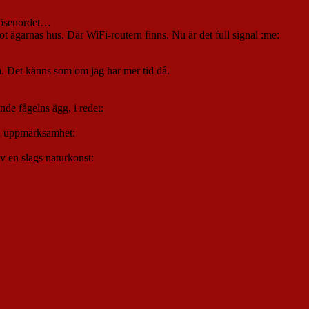
 lösenordet…
 mot ägarnas hus. Där WiFi-routern finns. Nu är det full signal :me:
em. Det känns som om jag har mer tid då.
nde fågelns ägg, i redet:
min uppmärksamhet:
av en slags naturkonst: