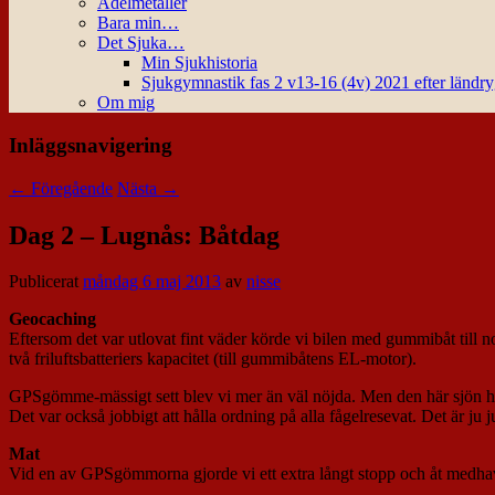
Ädelmetaller
Bara min…
Det Sjuka…
Min Sjukhistoria
Sjukgymnastik fas 2 v13-16 (4v) 2021 efter ländr
Om mig
Inläggsnavigering
←
Föregående
Nästa
→
Dag 2 – Lugnås: Båtdag
Publicerat
måndag 6 maj 2013
av
nisse
Geocaching
Eftersom det var utlovat fint väder körde vi bilen med gummibåt till 
två friluftsbatteriers kapacitet (till gummibåtens EL-motor).
GPSgömme-mässigt sett blev vi mer än väl nöjda. Men den här sjön har
Det var också jobbigt att hålla ordning på alla fågelresevat. Det är ju j
Mat
Vid en av GPSgömmorna gjorde vi ett extra långt stopp och åt medhavd 