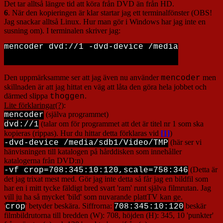
Det tar alltså längre tid att köra från DVD än från HD.
6
. När den kopieringen är klar startar jag ett terminalfönster (OBS!
Jag snackar alltså Linux. Hur man gör i Windows har jag inte en
susning om). I terminalen skriver jag:
mencoder dvd://1 -dvd-device /media/sdb1/Vid
Den uppmärksamme ser att jag även nu använder
men
mencoder
skillnaden är att jag hittat en väg att låta den göra hela jobbet och
därmed slippa
.
thoggen
Lite förklaringar(?)
:
(själva programmet)
mencoder
(talar om för programmet att det är titel nr 1 som ska
dvd://1
kopieras (rippas). Hur du hittar detta förklaras vid
[1]
)
(här ser vi
-dvd-device /media/sdb1/Video/TMP
hänvisningen till katalogen på hårddisken som innehåller
katalogerna från DVD:n)
(Detta är
-vf crop=708:345:10:120,scale=758:346
det jag trixat mest med. Gör jag inte detta så får jag en bildfil som
har en i mitt tycke fäldigt bred svart 'ram' runt själva filmrutan. Jag
vill ju ha så mycket 'bild' som nuvarande plattTV kan ge.
'
' betyder beskära. Siffrorna:
beskär
crop
708:345:10:120
filmbildrutorna till bredden (W): 708, höjden (H): 345, 10 'punkter'