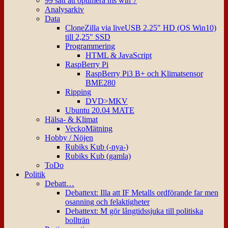
99 sätt att optimera ms win 7
Analysarkiv
Data
CloneZilla via liveUSB 2.25″ HD (OS Win10)
till 2,25″ SSD
Programmering
HTML & JavaScript
RaspBerry Pi
RaspBerry Pi3 B+ och Klimatsensor
BME280
Ripping
DVD>MKV
Ubuntu 20.04 MATE
Hälsa- & Klimat
VeckoMätning
Hobby / Nöjen
Rubiks Kub (-nya-)
Rubiks Kub (gamla)
ToDo
Politik
Debatt…
Debattext: Illa att IF Metalls ordförande far men
osanning och felaktigheter
Debattext: M gör långtidssjuka till politiska
bollträn