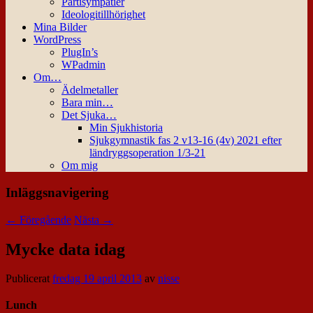
Partisympatier
Ideologitillhörighet
Mina Bilder
WordPress
PlugIn’s
WPadmin
Om…
Ädelmetaller
Bara min…
Det Sjuka…
Min Sjukhistoria
Sjukgymnastik fas 2 v13-16 (4v) 2021 efter
ländryggsoperation 1/3-21
Om mig
Inläggsnavigering
←
Föregående
Nästa
→
Mycke data idag
Publicerat
fredag 19 april 2013
av
nisse
Lunch