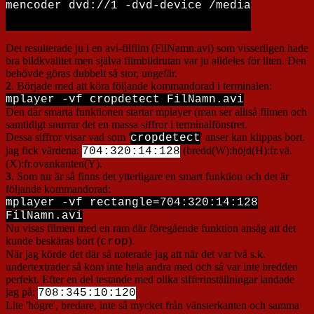
mencoder dvd://1 -dvd-device /media/sdb1/Vid
Det resulterade ju i en avi-filfilm (FilNamn.avi) som visserligen hade
bra bildkvalitet men själva filmbildrutan var ju alldeles för liten. Den
behövde göras dubbelt så stor, ungefär.
2
. Började med att köra följande kommandorad i terminalen:
mplayer -vf cropdetect FilNamn.avi
Den där smarta funktionen startar mplayer (man ser alltså filmen och
samtidigt snurrar det en massa siffror i terminalfönstret.
Dessa siffror visar vad som '
' anser kan klippas bort.
cropdetect
jag fick värdena:
(bredd(W):höjd(H):fr.vä.
704:320:14:128
(X):fr.ovankanten(Y).
3
. Som tur är så finns det ytterligare en smart funktion och det är
följande kommandorad:
mplayer -vf rectangle=704:320:14:128
FilNamn.avi
Nu visas filmen med en ram där föregående funktion ansåg att det
kunde beskäras bort (
).
crop
När jag körde det där så noterade jag att när det var två s.k.
undertextrader så kom inte hela andra med och så var inte bredden
perfekt. Efter en del testande med olika sifferinställningar landade
jag på:
708:345:10:120
Lite 'högre', bredare, inte så mycket från vänsterkanten och samma