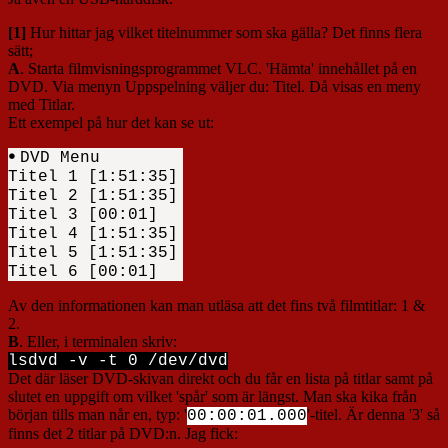
[1]
Hur hittar jag vilket titelnummer som ska gälla? Det finns flera
sätt;
A
. Starta filmvisningsprogrammet VLC. 'Hämta' innehållet på en
DVD. Via menyn Uppspelning väljer du: Titel. Då visas en meny
med Titlar.
Ett exempel på hur det kan se ut:
ꔷ
DVD Menu
Titel 1 [1:51:35]
Titel 2 [1:51:35]
Titel 3 [00:01]
Titel 4 [1:51:35]
Titel 5 [1:51:35]
Titel 6 [00:01]
Av den informationen kan man utläsa att det fins två filmtitlar: 1 &
2.
B
. Eller, i terminalen skriv:
lsdvd -v -t 0 /dev/dvd
Det där läser DVD-skivan direkt och du får en lista på titlar samt på
slutet en uppgift om vilket 'spår' som är längst. Man ska kika från
början tills man når en, typ: '
'-titel. Är denna '3' så
00:00:01.000
finns det 2 titlar på DVD:n. Jag fick: