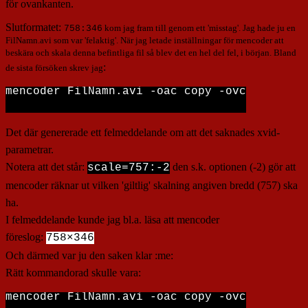
för ovankanten.
Slutformatet:
kom jag fram till genom ett 'misstag'. Jag hade ju en
758:346
FilNamn.avi som var 'felaktig'. När jag letade inställningar för mencoder att
beskära och skala denna befintliga fil så blev det en hel del fel, i början. Bland
:
de sista försöken skrev jag
mencoder FilNamn.avi -oac copy -ovc xvid -vf
Det där genererade ett felmeddelande om att det saknades xvid-
parametrar.
Notera att det står:
den s.k. optionen (-2) gör att
scale=757:-2
mencoder räknar ut vilken 'giltlig' skalning angiven bredd (757) ska
ha.
I felmeddelande kunde jag bl.a. läsa att mencoder
föreslog:
758×346
Och därmed var ju den saken klar :me:
Rätt kommandorad skulle vara
:
mencoder FilNamn.avi -oac copy -ovc xvid -xv