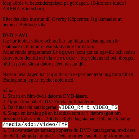
Idag körde vi beteendereprisen på gårdagen. 10-kronors lunch i
ARENA Vänersborg.
Efter det åkte hustrun till Överby Köpcenter. Jag lämnades av
hemma. Behövde vila.
DVD > AVI
Jag har jobbat vidare och nu har jag hittat en lösning som är
snabbare och mindre resurskrävande för datorn.
Att använda programmet
(som ger en ogv-fil) och sedan
thoggen
konvertera den till avi via
, tog väldans tid och thoggen
mencoder
höll ju på att sänka datorn. Den nästan tjöt.
Nästan hela dagen har jag suttit och experimenterat mig fram till ett
lösning som jag är mycket nöjd med.
Så här:
1
. Sätt in en film-dvd i datorns DVD-läsare.
2
. Öppna innehållet i DVD'n via en filhanterare.
3
. Där hittar du katalogerna:
VIDEO_RM & VIDEO_TS
4
. Skapa en katalog på en hårddisk som är 'i' datorn (gott om
utrymme krävs. minst 20GB ledigt). Jag skapade följande katalog:
/media/sdb1/Video/TMP
5
. Till ovanstående katalog kopierar du DVD-katalogerna, med dess
innehåll, nämnda i punkt 3. Detta moment snabbar upp kommande.