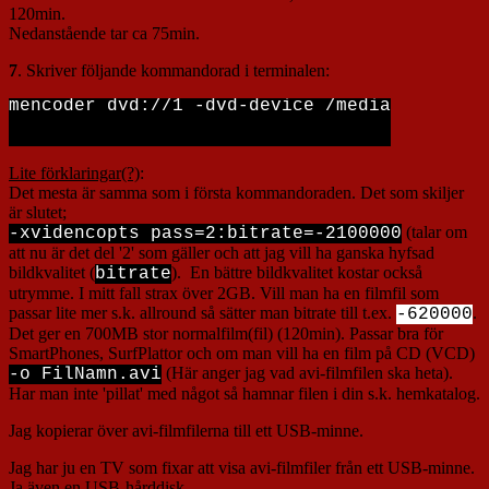
120min.
Nedanstående tar ca 75min.
7
. Skriver följande kommandorad i terminalen:
mencoder dvd://1 -dvd-device /media/sdb1/Vid
Lite förklaringar(?)
:
Det mesta är samma som i första kommandoraden. Det som skiljer
är slutet;
(talar om
-xvidencopts pass=2:bitrate=-2100000
att nu är det del '2' som gäller och att jag vill ha ganska hyfsad
bildkvalitet (
). En bättre bildkvalitet kostar också
bitrate
utrymme. I mitt fall strax över 2GB. Vill man ha en filmfil som
passar lite mer s.k. allround så sätter man bitrate till t.ex.
.
-620000
Det ger en 700MB stor normalfilm(fil) (120min). Passar bra för
SmartPhones, SurfPlattor och om man vill ha en film på CD (VCD)
(Här anger jag vad avi-filmfilen ska heta).
-o FilNamn.avi
Har man inte 'pillat' med något så hamnar filen i din s.k. hemkatalog.
Jag kopierar över avi-filmfilerna till ett USB-minne.
Jag har ju en TV som fixar att visa avi-filmfiler från ett USB-minne.
Ja även en USB-hårddisk.