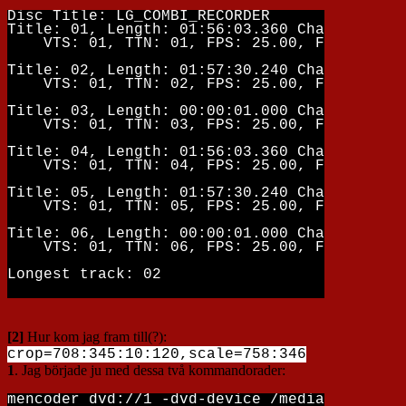
Disc Title: LG_COMBI_RECORDER

Title: 01, Length: 01:56:03.360 Chapters: 12
    VTS: 01, TTN: 01, FPS: 25.00, Format: PA
Title: 02, Length: 01:57:30.240 Chapters: 12
    VTS: 01, TTN: 02, FPS: 25.00, Format: PA
Title: 03, Length: 00:00:01.000 Chapters: 01
    VTS: 01, TTN: 03, FPS: 25.00, Format: PA
Title: 04, Length: 01:56:03.360 Chapters: 12
    VTS: 01, TTN: 04, FPS: 25.00, Format: PA
Title: 05, Length: 01:57:30.240 Chapters: 12
    VTS: 01, TTN: 05, FPS: 25.00, Format: PA
Title: 06, Length: 00:00:01.000 Chapters: 01
    VTS: 01, TTN: 06, FPS: 25.00, Format: PA
[2]
Hur kom jag fram till(?):
crop=708:345:10:120,scale=758:346
1
. Jag började ju med dessa två kommandorader:
mencoder dvd://1 -dvd-device /media/sdb1/Vid