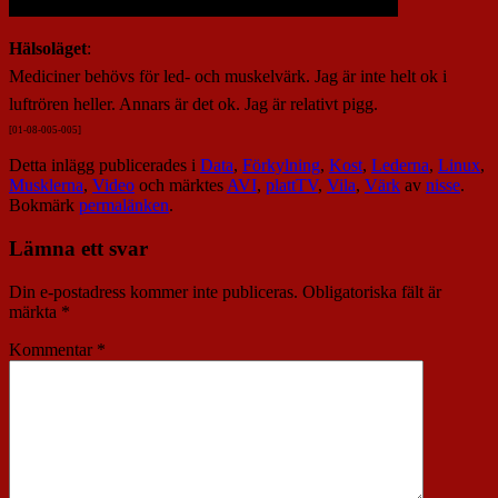
Hälsoläget
:
Mediciner behövs för led- och muskelvärk. Jag är inte helt ok i
luftrören heller. Annars är det ok. Jag är relativt pigg.
[01-08-005-005]
Detta inlägg publicerades i
Data
,
Förkylning
,
Kost
,
Lederna
,
Linux
,
Musklerna
,
Video
och märktes
AVI
,
plattTV
,
Vila
,
Värk
av
nisse
.
Bokmärk
permalänken
.
Lämna ett svar
Din e-postadress kommer inte publiceras.
Obligatoriska fält är
märkta
*
Kommentar
*