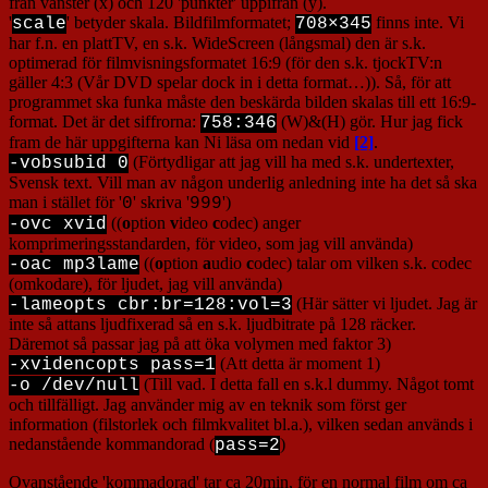
från vänster (x) och 120 'punkter' uppifrån (y).
'
' betyder skala. Bildfilmformatet;
finns inte. Vi
scale
708×345
har f.n. en plattTV, en s.k. WideScreen (långsmal) den är s.k.
optimerad för filmvisningsformatet 16:9 (för den s.k. tjockTV:n
gäller 4:3 (Vår DVD spelar dock in i detta format…)). Så, för att
programmet ska funka måste den beskärda bilden skalas till ett 16:9-
format. Det är det siffrorna:
(W)&(H) gör. Hur jag fick
758:346
fram de här uppgifterna kan Ni läsa om nedan vid
[2]
.
(Förtydligar att jag vill ha med s.k. undertexter,
-vobsubid 0
Svensk text. Vill man av någon underlig anledning inte ha det så ska
man i stället för '
' skriva '
')
0
999
((
o
ption
v
ideo
c
odec) anger
-ovc xvid
komprimeringsstandarden, för video, som jag vill använda)
((
o
ption
a
udio
c
odec) talar om vilken s.k. codec
-oac mp3lame
(omkodare), för ljudet, jag vill använda)
(Här sätter vi ljudet. Jag är
-lameopts cbr:br=128:vol=3
inte så attans ljudfixerad så en s.k. ljudbitrate på 128 räcker.
Däremot så passar jag på att öka volymen med faktor 3)
(Att detta är moment 1)
-xvidencopts pass=1
(Till vad. I detta fall en s.k.l dummy. Något tomt
-o /dev/null
och tillfälligt. Jag använder mig av en teknik som först ger
information (filstorlek och filmkvalitet bl.a.), vilken sedan används i
nedanstående kommandorad (
)
pass=2
Ovanstående 'kommadorad' tar ca 20min, för en normal film om ca