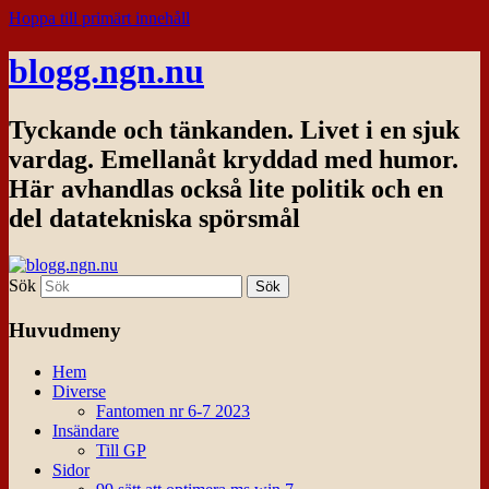
Hoppa till primärt innehåll
blogg.ngn.nu
Tyckande och tänkanden. Livet i en sjuk
vardag. Emellanåt kryddad med humor.
Här avhandlas också lite politik och en
del datatekniska spörsmål
Sök
Huvudmeny
Hem
Diverse
Fantomen nr 6-7 2023
Insändare
Till GP
Sidor