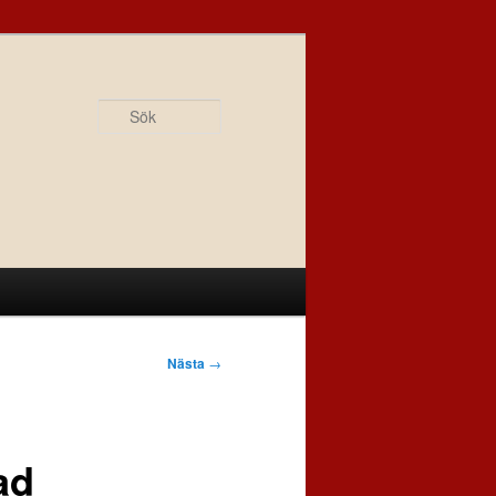
Sök
Nästa
→
ad