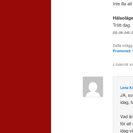
Inte illa 
Hälsoläge
Trött dag.
[
02
–
08
–
045
–
Detta inlägg
Promenad
,
2 SVAR PÅ ”
K
Lena Kl
JA, so
idag, 
Vad är
för att
idag v