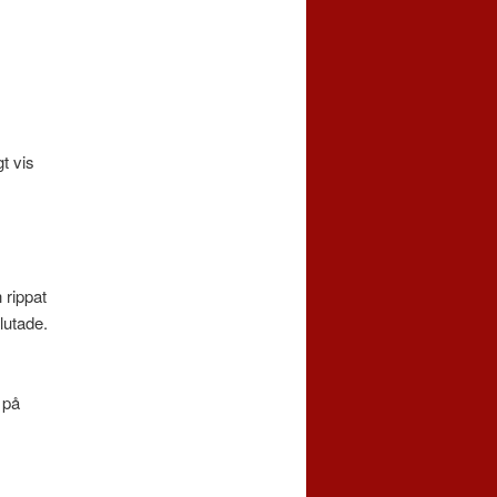
t vis
 rippat
lutade.
 på