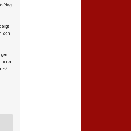
0:-/dag
dåligt
fm och
 ger
r mina
a 70