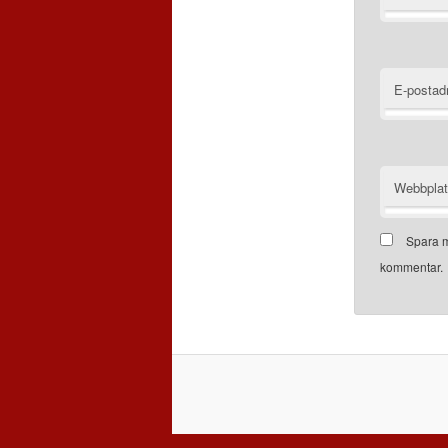
E-postad
Webbpla
Spara m
kommentar.