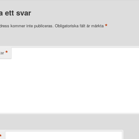
 ett svar
*
dress kommer inte publiceras.
Obligatoriska fält är märkta
*
ar
*