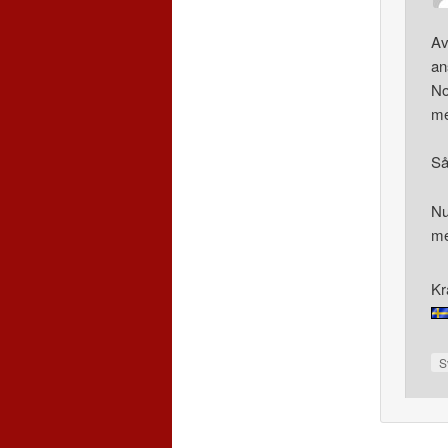
Av
an
No
me
Så
Nu
me
Kr
S