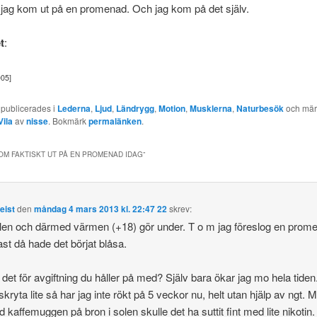
att jag kom ut på en promenad. Och jag kom på det själv.
t
:
005]
 publicerades i
Lederna
,
Ljud
,
Ländrygg
,
Motion
,
Musklerna
,
Naturbesök
och mär
Vila
av
nisse
. Bokmärk
permalänken
.
OM FAKTISKT UT PÅ EN PROMENAD IDAG
”
eist
den
måndag 4 mars 2013 kl. 22:47 22
skrev:
len och därmed värmen (+18) gör under. T o m jag föreslog en prom
fast då hade det börjat blåsa.
 det för avgiftning du håller på med? Själv bara ökar jag mo hela tide
 skryta lite så har jag inte rökt på 5 veckor nu, helt utan hjälp av ngt. 
id kaffemuggen på bron i solen skulle det ha suttit fint med lite nikotin