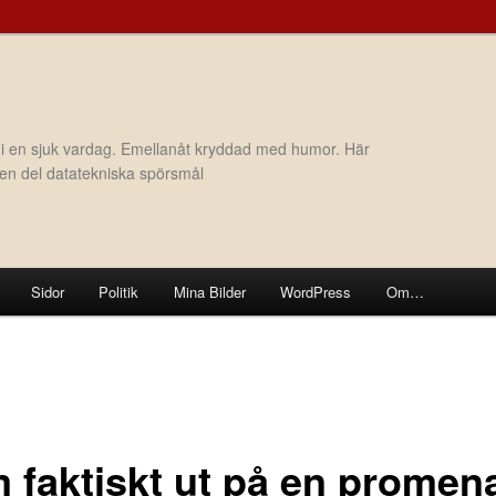
 i en sjuk vardag. Emellanåt kryddad med humor. Här
h en del datatekniska spörsmål
Sidor
Politik
Mina Bilder
WordPress
Om…
 faktiskt ut på en promen