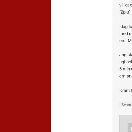
villig
(2pkt)
Idag ha
med sö
em. Me
Jag sk
ngt oc
5 min 
cm snö
Kram t
Svar