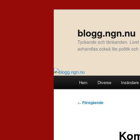
Hoppa
till
primärt
blogg.ngn.nu
innehåll
Tyckande och tänkanden. Livet
avhandlas också lite politik oc
Huvudmeny
Hem
Diverse
Insändare
Inläggsnavigering
←
Föregående
Kom