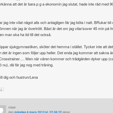
t erkänna att det är bara p g a ekonomin jag slutat, hade inte råd med 9
r jag inte vilat något alls och antagligen får jag böta i natt. BRukar bli 
mnen när jag är övertrött. Bäst är det om jag vilar/sover 45 min på 
n man ska ha tid till det också.
ippar sjukgymnastiken, sköter det hemma i stället. Tycker inte att det
h det är ingen som följer upp heller. Det enda jag kommer att sakna ä
Crosstrainer…. Men när våren kommer och trädgården dyker upp (c
 nu), då får jag nog med träning.
ill dig och hustrun/Lena
↓
a
nisse
den
måndag 4 mars 2013 kl. 22:56 22
skrev: