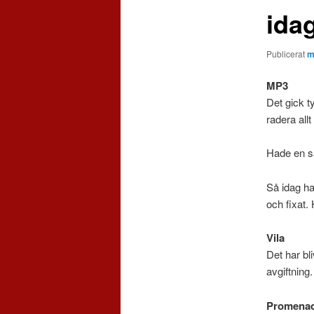
ida
Publicerat
m
MP3
Det gick t
radera all
Hade en s
Så idag ha
och fixat.
Vila
Det har bl
avgiftning.
Promena