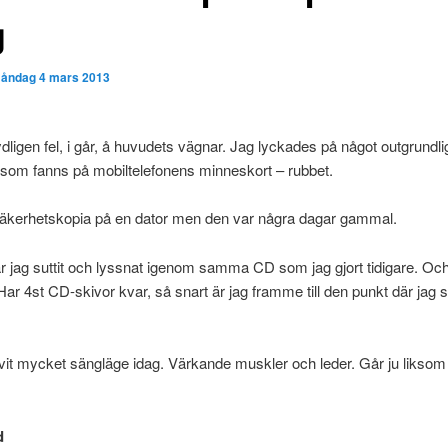
g
åndag 4 mars 2013
ydligen fel, i går, å huvudets vägnar. Jag lyckades på något outgrundlig
t som fanns på mobiltelefonens minneskort – rubbet.
äkerhetskopia på en dator men den var några dagar gammal.
r jag suttit och lyssnat igenom samma CD som jag gjort tidigare. Och
 Har 4st CD-skivor kvar, så snart är jag framme till den punkt där jag s
ivit mycket sängläge idag. Värkande muskler och leder. Går ju liksom
d