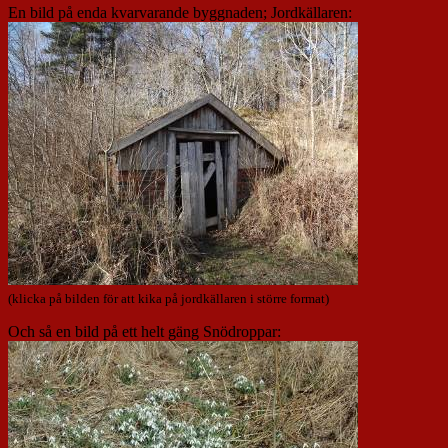
En bild på enda kvarvarande byggnaden; Jordkällaren:
(klicka på bilden för att kika på jordkällaren i större format)
Och så en bild på ett helt gäng Snödroppar: