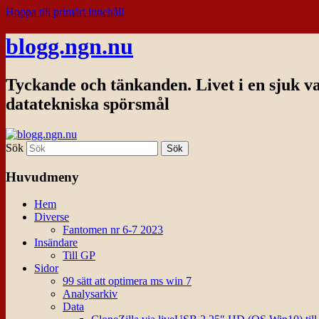
Hoppa till primärt innehåll
blogg.ngn.nu
Tyckande och tänkanden. Livet i en sjuk v
datatekniska spörsmål
Sök
Huvudmeny
Hem
Diverse
Fantomen nr 6-7 2023
Insändare
Till GP
Sidor
99 sätt att optimera ms win 7
Analysarkiv
Data