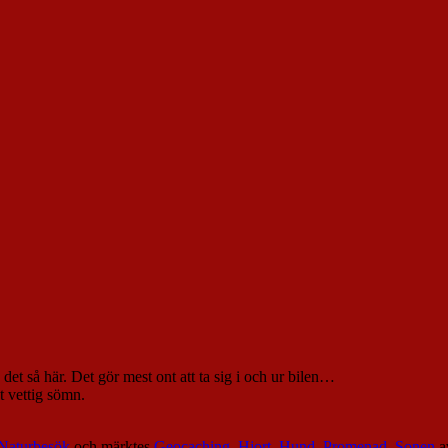
det så här. Det gör mest ont att ta sig i och ur bilen…
vt vettig sömn.
Naturbesök
och märktes
Geocaching
,
Hjort
,
Hund
,
Promenad
,
Sonen
a