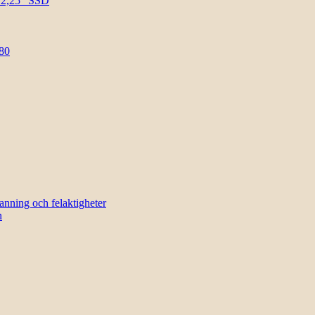
l 2,25″ SSD
80
sanning och felaktigheter
n