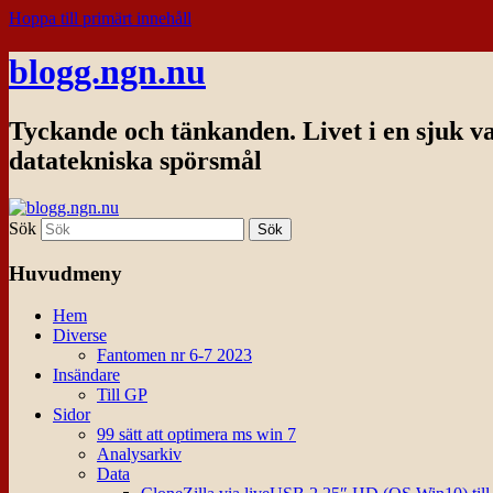
Hoppa till primärt innehåll
blogg.ngn.nu
Tyckande och tänkanden. Livet i en sjuk v
datatekniska spörsmål
Sök
Huvudmeny
Hem
Diverse
Fantomen nr 6-7 2023
Insändare
Till GP
Sidor
99 sätt att optimera ms win 7
Analysarkiv
Data