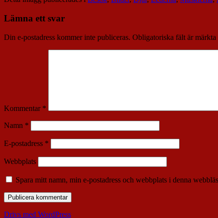
Lämna ett svar
Din e-postadress kommer inte publiceras.
Obligatoriska fält är märkta
Kommentar
*
Namn
*
E-postadress
*
Webbplats
Spara mitt namn, min e-postadress och webbplats i denna webbläsa
Drivs med WordPress