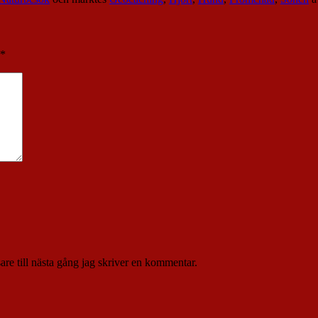
*
re till nästa gång jag skriver en kommentar.