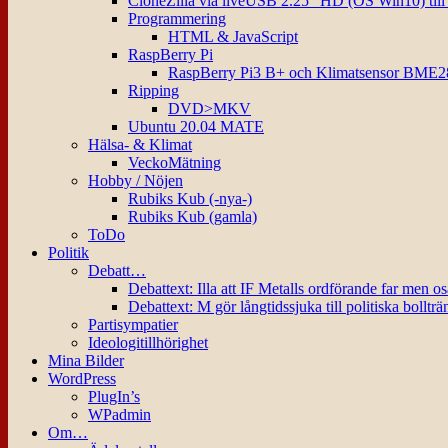
CloneZilla via liveUSB 2.25″ HD (OS Win10) til
Programmering
HTML & JavaScript
RaspBerry Pi
RaspBerry Pi3 B+ och Klimatsensor BME2
Ripping
DVD>MKV
Ubuntu 20.04 MATE
Hälsa- & Klimat
VeckoMätning
Hobby / Nöjen
Rubiks Kub (-nya-)
Rubiks Kub (gamla)
ToDo
Politik
Debatt…
Debattext: Illa att IF Metalls ordförande far men o
Debattext: M gör långtidssjuka till politiska bollträ
Partisympatier
Ideologitillhörighet
Mina Bilder
WordPress
PlugIn’s
WPadmin
Om…