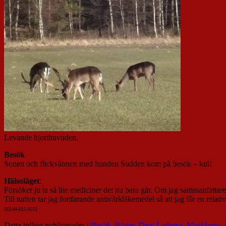
Levande hjorthuvuden.
Besök
Sonen och flickvännen med hunden Sudden kom på besök – kul!
Hälsoläget
:
Försöker ju ta så lite mediciner det nu bara går. Om jag sammanfattare 
Till natten tar jag fortfarande antivärkläkemedel så att jag får en relati
[03-04-015-02
5]
Detta inlägg publicerades i
Besök
,
Bilder
,
Djur
,
Lederna
,
Musklerna
,