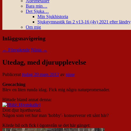
Ädelmetaller
Bara min…
Det Sjuka…
Min Sjukhistoria
Sjukgymnastik fas 2 v13-16 (4v) 2021 efter ländr
Om mig
Inläggsnavigering
←
Föregående
Nästa
→
Utedag, med djurupplevelse
Publicerat
tisdag 20 mars 2012
av
nisse
Geocaching
Blev en liten runda idag. Fick mig några naturpromenader.
Hittade bland annat denna:
Dött djur hjorthuvud.
Någon som vet hur man 'hobby'- konserverar ett sånt här?
Körde bil och fick i ögonvrån se det här gänget: