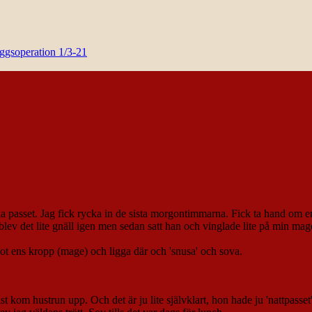
yggsoperation 1/3-21
ela passet. Jag fick rycka in de sista morgontimmarna. Fick ta hand om 
är blev det lite gnäll igen men sedan satt han och vinglade lite på min m
ot ens kropp (mage) och ligga där och 'snusa' och sova.
 kom hustrun upp. Och det är ju lite självklart, hon hade ju 'nattpasset