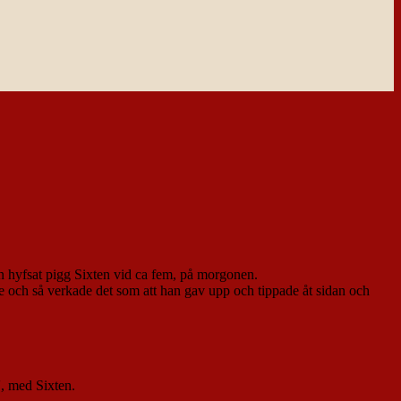
en hyfsat pigg Sixten vid ca fem, på morgonen.
age och så verkade det som att han gav upp och tippade åt sidan och
', med Sixten.