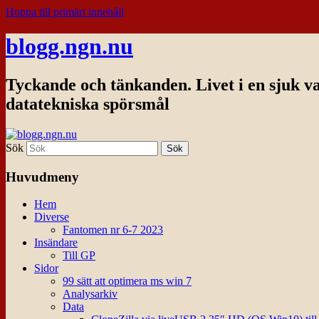
Hoppa till primärt innehåll
blogg.ngn.nu
Tyckande och tänkanden. Livet i en sjuk v
datatekniska spörsmål
Sök
Huvudmeny
Hem
Diverse
Fantomen nr 6-7 2023
Insändare
Till GP
Sidor
99 sätt att optimera ms win 7
Analysarkiv
Data