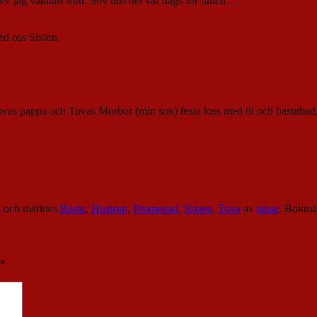
v jag väldans trött. Sov tills det var dags för lunch…
ed oss Sixten.
 Tovas pappa och Tovas Morbor (min son) festa loss med öl och bastubad
k
och märktes
Bastu
,
Hustrun
,
Promenad
,
Sixten
,
Tova
av
nisse
. Bokm
*