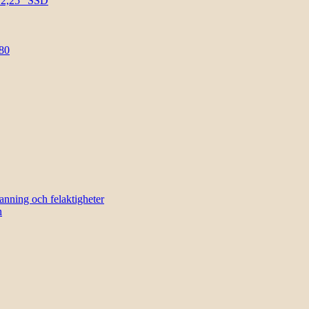
l 2,25″ SSD
80
sanning och felaktigheter
n