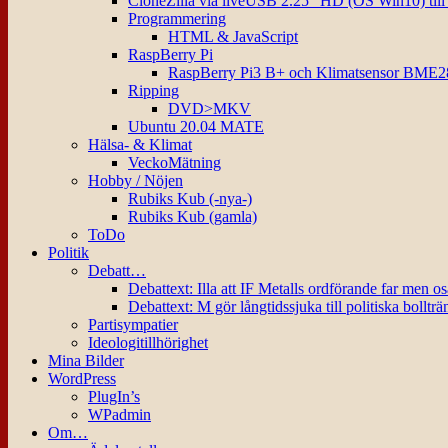
CloneZilla via liveUSB 2.25″ HD (OS Win10) til
Programmering
HTML & JavaScript
RaspBerry Pi
RaspBerry Pi3 B+ och Klimatsensor BME2
Ripping
DVD>MKV
Ubuntu 20.04 MATE
Hälsa- & Klimat
VeckoMätning
Hobby / Nöjen
Rubiks Kub (-nya-)
Rubiks Kub (gamla)
ToDo
Politik
Debatt…
Debattext: Illa att IF Metalls ordförande far men o
Debattext: M gör långtidssjuka till politiska bollträ
Partisympatier
Ideologitillhörighet
Mina Bilder
WordPress
PlugIn’s
WPadmin
Om…