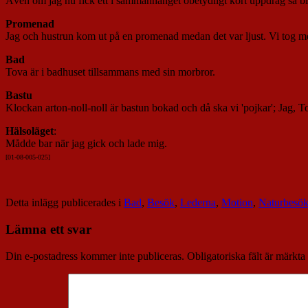
Även om jag nu fick ett i sammanhanget obetydligt kort uppdrag så ble
Promenad
Jag och hustrun kom ut på en promenad medan det var ljust. Vi tog m
Bad
Tova är i badhuset tillsammans med sin morbror.
Bastu
Klockan arton-noll-noll är bastun bokad och då ska vi 'pojkar'; Jag,
Hälsoläget
:
Mådde bar när jag gick och lade mig.
[01-08-005-025]
Detta inlägg publicerades i
Bad
,
Besök
,
Lederna
,
Motion
,
Naturbesö
Lämna ett svar
Din e-postadress kommer inte publiceras.
Obligatoriska fält är märkta