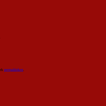
.
ärk
permalänken
.