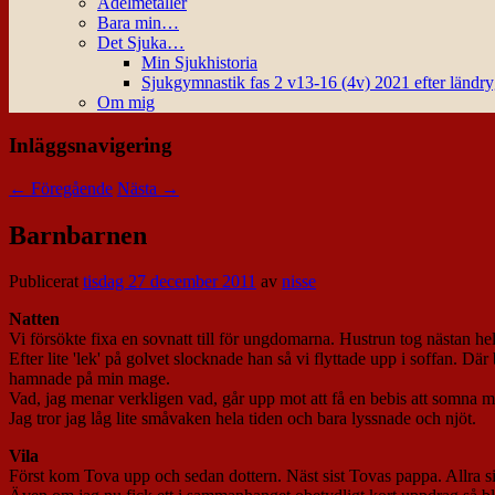
Ädelmetaller
Bara min…
Det Sjuka…
Min Sjukhistoria
Sjukgymnastik fas 2 v13-16 (4v) 2021 efter ländr
Om mig
Inläggsnavigering
←
Föregående
Nästa
→
Barnbarnen
Publicerat
tisdag 27 december 2011
av
nisse
Natten
Vi försökte fixa en sovnatt till för ungdomarna. Hustrun tog nästan h
Efter lite 'lek' på golvet slocknade han så vi flyttade upp i soffan. D
hamnade på min mage.
Vad, jag menar verkligen vad, går upp mot att få en bebis att somna m
Jag tror jag låg lite småvaken hela tiden och bara lyssnade och njöt.
Vila
Först kom Tova upp och sedan dottern. Näst sist Tovas pappa. Allra sist