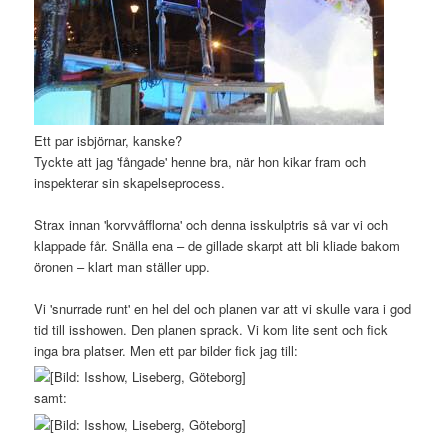
Ett par isbjörnar, kanske?
Tyckte att jag 'fångade' henne bra, när hon kikar fram och
inspekterar sin skapelseprocess.
Strax innan 'korvvåfflorna' och denna isskulptris så var vi och
klappade får. Snälla ena – de gillade skarpt att bli kliade bakom
öronen – klart man ställer upp.
Vi 'snurrade runt' en hel del och planen var att vi skulle vara i god
tid till isshowen. Den planen sprack. Vi kom lite sent och fick
inga bra platser. Men ett par bilder fick jag till:
samt: