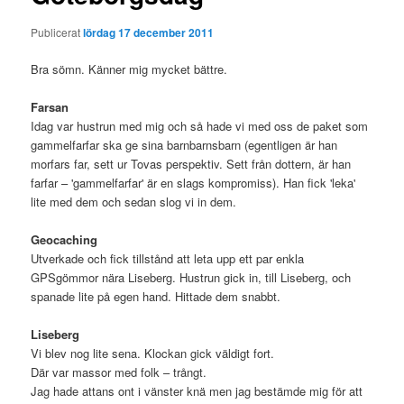
Publicerat
lördag 17 december 2011
Bra sömn. Känner mig mycket bättre.
Farsan
Idag var hustrun med mig och så hade vi med oss de paket som
gammelfarfar ska ge sina barnbarnsbarn (egentligen är han
morfars far, sett ur Tovas perspektiv. Sett från dottern, är han
farfar – 'gammelfarfar' är en slags kompromiss). Han fick 'leka'
lite med dem och sedan slog vi in dem.
Geocaching
Utverkade och fick tillstånd att leta upp ett par enkla
GPSgömmor nära Liseberg. Hustrun gick in, till Liseberg, och
spanade lite på egen hand. Hittade dem snabbt.
Liseberg
Vi blev nog lite sena. Klockan gick väldigt fort.
Där var massor med folk – trångt.
Jag hade attans ont i vänster knä men jag bestämde mig för att