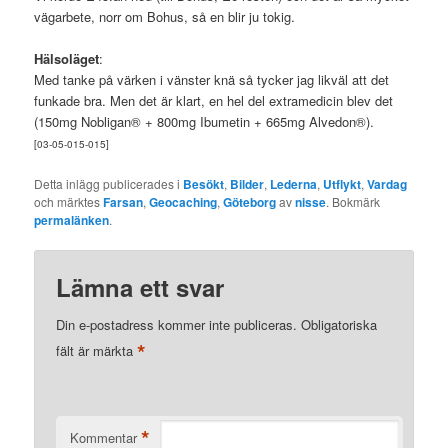
vägarbete, norr om Bohus, så en blir ju tokig.
Hälsoläget
:
Med tanke på värken i vänster knä så tycker jag likväl att det
funkade bra. Men det är klart, en hel del extramedicin blev det
(150mg Nobligan® + 800mg Ibumetin + 665mg Alvedon®).
[03-05-015-015]
Detta inlägg publicerades i
Besökt
,
Bilder
,
Lederna
,
Utflykt
,
Vardag
och märktes
Farsan
,
Geocaching
,
Göteborg
av
nisse
. Bokmärk
permalänken
.
Lämna ett svar
Din e-postadress kommer inte publiceras.
Obligatoriska
*
fält är märkta
*
Kommentar