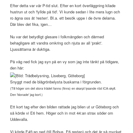
Efter detta var vår P-tid slut. Efter en kort överläggning kilade
hustrun ut och 'fyllde på tid'. Vi kunde sedan i lite mera lugn och
ro ägna oss åt 'resten'. Bl.a. ett besök uppe i de övre delarna.
Där blev det fika, igen…
Nu var det betydligt glesare i folkmängden och därmed
behagligare att vandra omkring och njuta av all 'prakt'.
Ljussättarna är duktiga.
På väg ned fick jag syn på en vy som jag inte tänkt på tidigare,
den här:
Snyggt med de blågrönbelysta buskarna i förgrunden.
(Till höger om det stora trädet fanns (finns) en skarpt lysande röd ICA-skylt.
Den 'klonade' jag bort.)
Ett kort tag efter den bilden rattade jag bilen ut ur Göteborg och
så körde vi E6 hem. Höger och in mot 44:an strax söder om
Uddevalla.
Vi körde E45:an ned (till Bohus, E6 resten) och det är så mycket