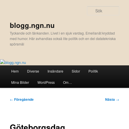
Hoppa
till
Sök
primärt
innehåll
blogg.ngn.nu
Tyckande och tänkanden. Livet i en sjuk vardag. Emellanåt kryddad
med humor. Här avhandlas också lite politik och en del datatekniska
spörsmål
Huvudmeny
Hem
Diverse
Insändare
Sidor
Politik
Mina Bilder
WordPress
Om…
Inläggsnavigering
←
Föregående
Nästa
→
Göteborgsdag