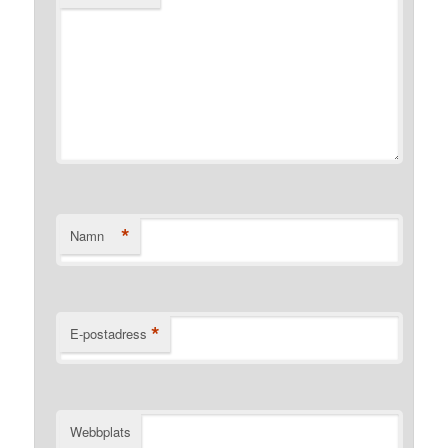
*
Namn
*
E-postadress
Webbplats