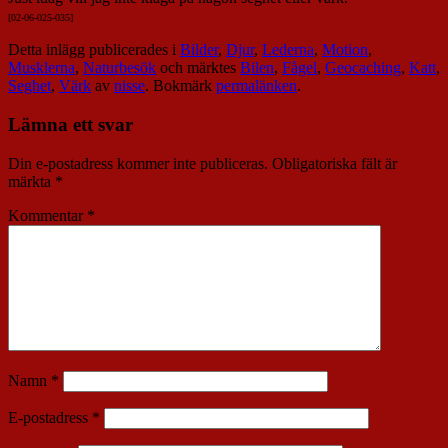
[02-06-025-035]
Detta inlägg publicerades i
Bilder
,
Djur
,
Lederna
,
Motion
,
Musklerna
,
Naturbesök
och märktes
Bilen
,
Fågel
,
Geocaching
,
Katt
,
Seghet
,
Värk
av
nisse
. Bokmärk
permalänken
.
Lämna ett svar
Din e-postadress kommer inte publiceras.
Obligatoriska fält är
märkta
*
Kommentar
*
Namn
*
E-postadress
*