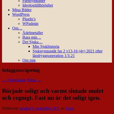
Partisympatier
Ideologitillhörighet
Mina Bilder
WordPress
PlugIn’s
WPadmin
Om…
Ädelmetaller
Bara min…
Det Sjuka…
Min Sjukhistoria
Sjukgymnastik fas 2 v13-16 (4v) 2021 efter
ländryggsoperation 1/3-21
Om mig
Inläggsnavigering
←
Föregående
Nästa
→
Började soligt och varmt slutade mulet
och regnigt. Fast nu är det soligt igen.
Publicerat
torsdag 1 september 2011
av
nisse