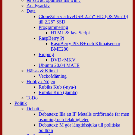
99 sätt att optimera ms win 7
Analysarkiv
Data
CloneZilla via liveUSB 2.25″ HD (OS Win10)
till 2,25″ SSD
Programmering
HTML & JavaScript
RaspBerry Pi
RaspBerry Pi3 B+ och Klimatsensor
BME280
Ripping
DVD>MKV
Ubuntu 20.04 MATE
Hälsa- & Klimat
VeckoMätning
Hobby / Nöjen
Rubiks Kub (-nya-)
Rubiks Kub (gamla)
ToDo
Politik
Debatt…
Debattext: Illa att IF Metalls ordförande far men
osanning och felaktigheter
Debattext: M gör långtidssjuka till politiska
bollträn