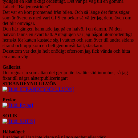
tydligen en katt riktigt ordentligt. Det var på väg till en gömma
kallad: "Baljemostriden".
Det var en kort promenad från bilen. Och så länge det finns stigar
som är överens med vart GPS:en pekar så väljer jag dem, även om
det blir omvägar.
Den här gången hamnade jag på en halvö, i en damm. På den
halvön fanns en svart katt. Antagligen var jag något utomordentligt
hemskt för katten kastade sig i vattnet och sam över till andra sidans
strand och upp kom en helt genomvåt katt, stackarn.
Dessutom var det ju helt onödigt eftersom jag fick vända och hitta
en annan väg.
Galleriet
Det regnar ju som attan det ger ju lite kvalitetstid inomhus, så jag
fixar till några alsterpubliceringar:
STRANDFYND ULVÖN
Prylar
SOTIS
Hälsoläget
:
Just idag vill jag inte klaga på någon seghet eller värk.