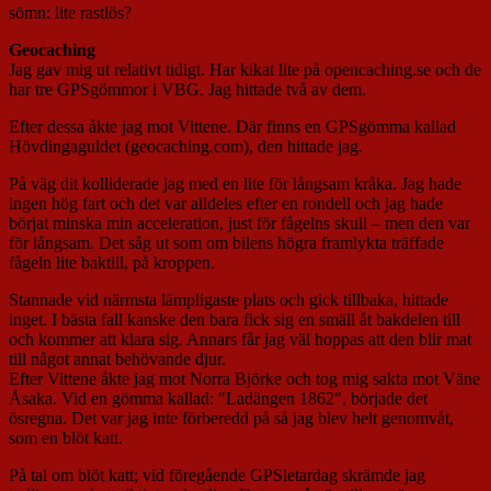
sömn: lite rastlös?
Geocaching
Jag gav mig ut relativt tidigt. Har kikat lite på opencaching.se och de
har tre GPSgömmor i VBG. Jag hittade två av dem.
Efter dessa åkte jag mot Vittene. Där finns en GPSgömma kallad
Hövdingaguldet (geocaching.com), den hittade jag.
På väg dit kolliderade jag med en lite för långsam kråka. Jag hade
ingen hög fart och det var alldeles efter en rondell och jag hade
börjat minska min acceleration, just för fågelns skull – men den var
för långsam. Det såg ut som om bilens högra framlykta träffade
fågeln lite baktill, på kroppen.
Stannade vid närmsta lämpligaste plats och gick tillbaka, hittade
inget. I bästa fall kanske den bara fick sig en smäll åt bakdelen till
och kommer att klara sig. Annars får jag väl hoppas att den blir mat
till något annat behövande djur.
Efter Vittene åkte jag mot Norra Björke och tog mig sakta mot Väne
Åsaka. Vid en gömma kallad: "Ladängen 1862", började det
ösregna. Det var jag inte förberedd på så jag blev helt genomvåt,
som en blöt katt.
På tal om blöt katt; vid föregående GPSletardag skrämde jag