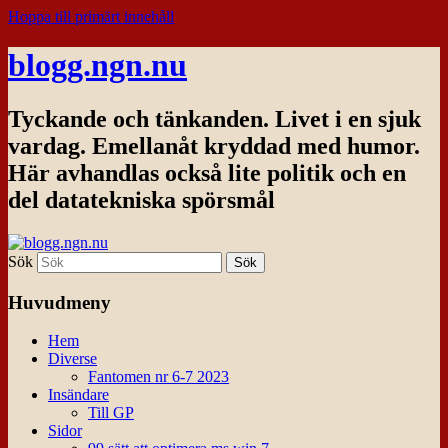
Hoppa till primärt innehåll
blogg.ngn.nu
Tyckande och tänkanden. Livet i en sjuk
vardag. Emellanåt kryddad med humor.
Här avhandlas också lite politik och en
del datatekniska spörsmål
Sök
Huvudmeny
Hem
Diverse
Fantomen nr 6-7 2023
Insändare
Till GP
Sidor