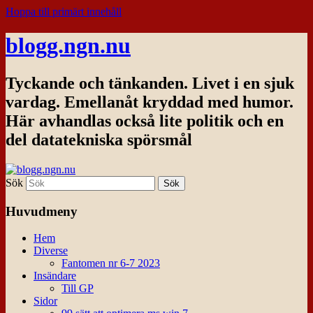
Hoppa till primärt innehåll
blogg.ngn.nu
Tyckande och tänkanden. Livet i en sjuk
vardag. Emellanåt kryddad med humor.
Här avhandlas också lite politik och en
del datatekniska spörsmål
Sök
Huvudmeny
Hem
Diverse
Fantomen nr 6-7 2023
Insändare
Till GP
Sidor