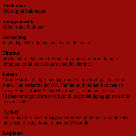
Meditation
QiGong på balkongen.
Sjukgymnastik
Sköter mina övningar.
Geocaching
Inget idag. Måste ju ta paus – i alla fall en dag…
Tinnitus
Skickat ett meddelande till min audionom om huruvida mina
hörapparater tål mitt rikliga svettande eller inte.
Farsan
Glömde skriva det igår men jag ringde han och vi pratade en bra
stund. Han verkar ha det OK. Han lät nöjd när han fick veta att
Tova, Sixten, Katrin & Daniel var på G, kommande vecka.
Vi planerar någon form av utflykt till något lättillgängligt men ändå
trivsamt ställe.
'Artikel'
Håller på å filar på ett inlägg som kommer att handla om min sons
minst sagt olustiga kontakt med en MC-butik.
Resplaner