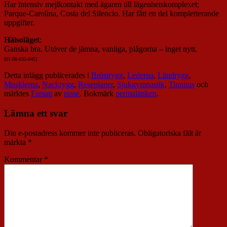
Har intensiv mejlkontakt med ägaren till lägenhetskomplexet;
Parque-Carolina, Costa del Silencio. Har fått en del kompletterande
uppgifter.
Hälsoläget
:
Ganska bra. Utöver de jämna, vanliga, plågorna – inget nytt.
[01-08-035-045]
Detta inlägg publicerades i
Bröstrygg
,
Lederna
,
Ländrygg
,
Musklerna
,
Nackrygg
,
Reseplaner
,
Sjukgymnastik
,
Tinnitus
och
märktes
Farsan
av
nisse
. Bokmärk
permalänken
.
Lämna ett svar
Din e-postadress kommer inte publiceras.
Obligatoriska fält är
märkta
*
Kommentar
*