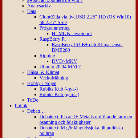
99 sätt att optimera ms win 7
Analysarkiv
Data
CloneZilla via liveUSB 2.25″ HD (OS Win10)
till 2,25″ SSD
Programmering
HTML & JavaScript
RaspBerry Pi
RaspBerry Pi3 B+ och Klimatsensor
BME280
Ripping
DVD>MKV
Ubuntu 20.04 MATE
Hälsa- & Klimat
VeckoMätning
Hobby / Nöjen
Rubiks Kub (-nya-)
Rubiks Kub (gamla)
ToDo
Politik
Debatt…
Debattext: Illa att IF Metalls ordförande far men
osanning och felaktigheter
Debattext: M gör långtidssjuka till politiska
bollträn