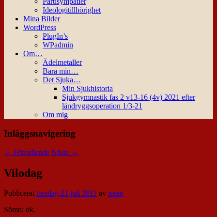
Partisympatier
Ideologitillhörighet
Mina Bilder
WordPress
PlugIn’s
WPadmin
Om…
Ädelmetaller
Bara min…
Det Sjuka…
Min Sjukhistoria
Sjukgymnastik fas 2 v13-16 (4v) 2021 efter
ländryggsoperation 1/3-21
Om mig
Inläggsnavigering
←
Föregående
Nästa
→
Vilodag
Publicerat
torsdag 21 juli 2011
av
nisse
Sömn: ok.