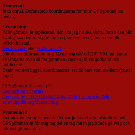
Promenad
Inga ormar. Definierade koordinaterna for 'min' GPSgömma (se
nedan).
Geocaching
'Min' gömma, är utplacerad, den ska jag nu ska sköta. Innan den blir
'synlig' ska den först godkännas (bee reviewed) innan den blir
officiellt listad.
Hede_marsh
eller
Hede_marsh
.
När du ser information om; '
Hede_marsh
' GC2RTYM, på någon
av länkarna ovan så har gömman (cachen) blivit godkänd och
publicerad.
Exakt var den ligger, koordinaterna, ser du bara som medlem (kostar
inget).
GPSgömmor. Läs mer på:
Geocaching i Sverige
Geocaching – The Official Global GPS Cache Hunt Site
se.wikipedia.org Geocaching
Promenad 2
Det blev en extrapromenad. Det var ju en del administration med
GPSgömman så för mig tog det ett tag innan jag kunde gå iväg och
faktiskt gömma den.