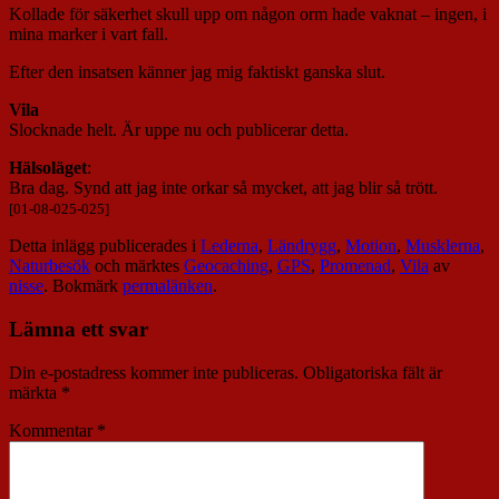
Kollade för säkerhet skull upp om någon orm hade vaknat – ingen, i
mina marker i vart fall.
Efter den insatsen känner jag mig faktiskt ganska slut.
Vila
Slocknade helt. Är uppe nu och publicerar detta.
Hälsoläget
:
Bra dag. Synd att jag inte orkar så mycket, att jag blir så trött.
[01-08-025-025]
Detta inlägg publicerades i
Lederna
,
Ländrygg
,
Motion
,
Musklerna
,
Naturbesök
och märktes
Geocaching
,
GPS
,
Promenad
,
Vila
av
nisse
. Bokmärk
permalänken
.
Lämna ett svar
Din e-postadress kommer inte publiceras.
Obligatoriska fält är
märkta
*
Kommentar
*