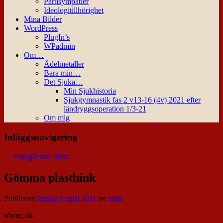
Partisympatier
Ideologitillhörighet
Mina Bilder
WordPress
PlugIn’s
WPadmin
Om…
Ädelmetaller
Bara min…
Det Sjuka…
Min Sjukhistoria
Sjukgymnastik fas 2 v13-16 (4v) 2021 efter
ländryggsoperation 1/3-21
Om mig
Inläggsnavigering
←
Föregående
Nästa
→
Gömma plasthink
Publicerat
lördag 9 april 2011
av
nisse
sömn; ok.