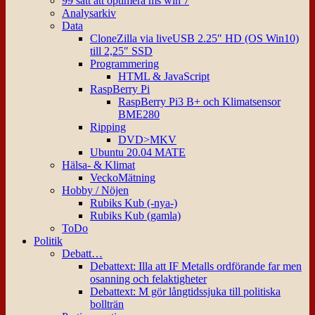
99 sätt att optimera ms win 7
Analysarkiv
Data
CloneZilla via liveUSB 2.25″ HD (OS Win10)
till 2,25″ SSD
Programmering
HTML & JavaScript
RaspBerry Pi
RaspBerry Pi3 B+ och Klimatsensor
BME280
Ripping
DVD>MKV
Ubuntu 20.04 MATE
Hälsa- & Klimat
VeckoMätning
Hobby / Nöjen
Rubiks Kub (-nya-)
Rubiks Kub (gamla)
ToDo
Politik
Debatt…
Debattext: Illa att IF Metalls ordförande far men
osanning och felaktigheter
Debattext: M gör långtidssjuka till politiska
bollträn