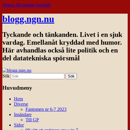
Hoppa till primärt innehåll
blogg.ngn.nu
Tyckande och tänkanden. Livet i en sjuk
vardag. Emellanåt kryddad med humor.
Här avhandlas också lite politik och en
del datatekniska spörsmål
Sök
Huvudmeny
Hem
Diverse
Fantomen nr 6-7 2023
Insändare
Till GP
Sidor