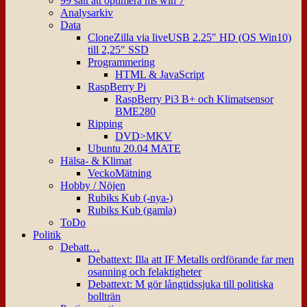
99 sätt att optimera ms win 7
Analysarkiv
Data
CloneZilla via liveUSB 2.25″ HD (OS Win10)
till 2,25″ SSD
Programmering
HTML & JavaScript
RaspBerry Pi
RaspBerry Pi3 B+ och Klimatsensor
BME280
Ripping
DVD>MKV
Ubuntu 20.04 MATE
Hälsa- & Klimat
VeckoMätning
Hobby / Nöjen
Rubiks Kub (-nya-)
Rubiks Kub (gamla)
ToDo
Politik
Debatt…
Debattext: Illa att IF Metalls ordförande far men
osanning och felaktigheter
Debattext: M gör långtidssjuka till politiska
bollträn