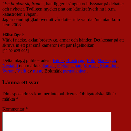
"
En hankar sig fram.
", han ligger i sängen och lyssnar på debatter
och nyheter. Tydligen mycket prat om kärnkraftverk nu i.o.m.
katastrofen i Japan.
Jag är oändligt glad över att vår dotter inte var där 'nu' utan kom
hem 2008.
Hälsoläget
:
Värk i nacke, axlar, bröstrygg, armar och händer. Det kostar på att
skruva in ett par små kameror i ett par fågelholkar.
[02-02-025-005]
Detta inlägg publicerades i
Bilder
,
Bröstrygg
,
Foto
,
Nackrygg
,
Nostalgi
och märktes
Farsan
,
Fåglar
,
Japan
,
Morsan
,
Skanning
,
Syrran
,
Värk
av
nisse
. Bokmärk
permalänken
.
Lämna ett svar
Din e-postadress kommer inte publiceras.
Obligatoriska fält är
märkta
*
Kommentar
*