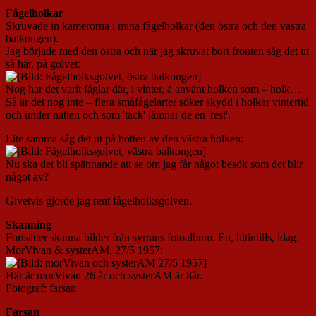
Fågelholkar
Skruvade in kamerorna i mina fågelholkar (den östra och den västra
balkongen).
Jag började med den östra och när jag skruvat bort fronten såg det ut
så här, på golvet:
Nog har det varit fåglar där, i vinter, å använt holken som – holk…
Så är det nog inte – flera småfågelarter söker skydd i holkar vintertid
och under natten och som 'tack' lämnar de en 'rest'.
Lite samma såg det ut på botten av den västra holken:
Nu ska det bli spännande att se om jag får något besök som det blir
något av?
Givetvis gjorde jag rent fågelholksgolven.
Skanning
Fortsätter skanna bilder från syrrans fotoalbum. En, hitintills, idag.
MorVivan & systerAM, 27/5 1957:
Här är morVivan 26 år och systerAM är 8år.
Fotograf: farsan
Farsan