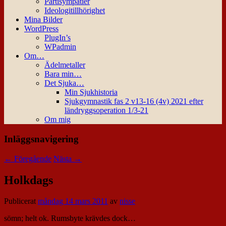
Partisympatier
Ideologitillhörighet
Mina Bilder
WordPress
PlugIn’s
WPadmin
Om…
Ädelmetaller
Bara min…
Det Sjuka…
Min Sjukhistoria
Sjukgymnastik fas 2 v13-16 (4v) 2021 efter
ländryggsoperation 1/3-21
Om mig
Inläggsnavigering
←
Föregående
Nästa
→
Holkdags
Publicerat
måndag 14 mars 2011
av
nisse
sömn; helt ok. Rumsbyte krävdes dock…