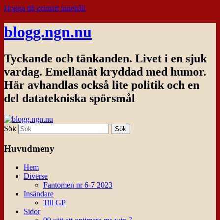
Hoppa till primärt innehåll
blogg.ngn.nu
Tyckande och tänkanden. Livet i en sjuk
vardag. Emellanåt kryddad med humor.
Här avhandlas också lite politik och en
del datatekniska spörsmål
Sök
Huvudmeny
Hem
Diverse
Fantomen nr 6-7 2023
Insändare
Till GP
Sidor