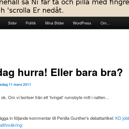
Sidor
Politik
Mina Bilder
WordPress
Om…
dag hurra! Eller bara bra?
redag 11 mars 2011
 ok. Om vi bortser från ett 'tvingat' rumsbyte mitt i natten…
ägga in följande kommentar till Penilla Gunther's debattartikel:
KD jobb
ialförsäkring
: