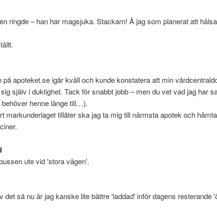
n ringde – han har magsjuka. Stackarn! Å jag som planerat att häls
tällt.
 på apoteket.se igår kväll och kunde konstatera att min vårdcentrald
t sig själv i duktighet. Tack för snabbt jobb – men du vet vad jag har sa
g behöver henne länge till…).
ort markunderlaget tillåter ska jag ta mig till närmsta apotek och hämta 
ciner.
d
ll bussen ute vid 'stora vägen'.
v det så nu är jag kanske lite bättre 'laddad' inför dagens resterande '