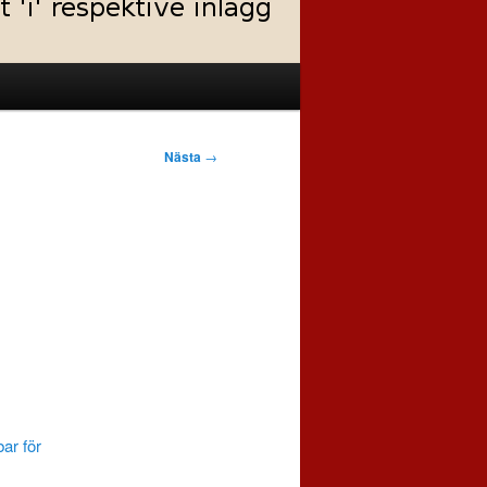
Nästa
→
ar för