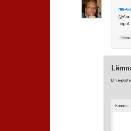
Nils-G
@Annic
något
Svar
Lämna
Din e-posta
Komment