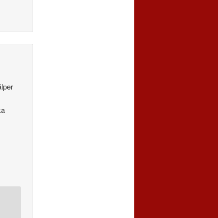
älper
ka