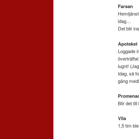
Farsan
Hemtjänste
idag…
Det blir ins
Apoteket
Loggade in
överträffa
lugnt! (Ja
Idag, så f
gäng medi
Promena
Blir det ti
Vila
1,5 tim ble