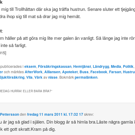
rk
mig till Trollhättan där ska jag träffa hustrun. Senare sluter ett tjejgä
dra ihop sig till mat så drar jag mig hemåt.
t
:
 håller på att göra mig lite mer galen än vanligt. Så länge jag inte rö
inte så farligt.
015]
 publicerades i
eksem
,
Försäkringskassan
,
Hemtjänst
,
Ländrygg
,
Media
,
Politik
er
och märktes
AfterWork
,
Alliansen
,
Apoteket
,
Buss
,
Facebook
,
Farsan
,
Hustru
Sjukförsäkring
,
Vila
,
Värk
av
nisse
. Bokmärk
permalänken
.
REDAG HURRA! ELLER BARA BRA?
”
 Pettersson
den
fredag 11 mars 2011 kl. 17:32 17
skrev:
u är jag så glad i själen. Din blogg är så himla bra.Läste några gamla 
ck ett gott skratt.Kram på dig.