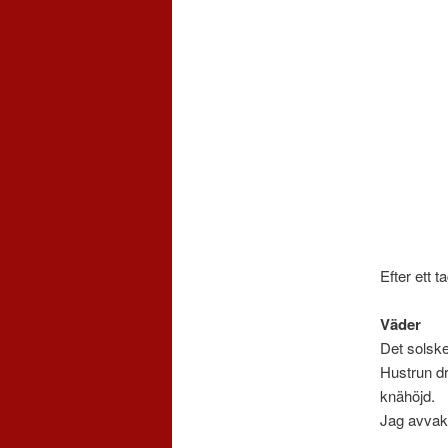
Efter ett 
Väder
Det solske
Hustrun dr
knähöjd.
Jag avvakt