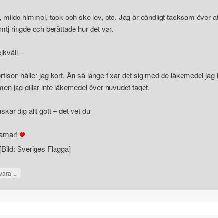
, milde himmel, tack och ske lov, etc. Jag är oändligt tacksam över at
mtj ringde och berättade hur det var.
ejkväll –
rtison håller jag kort. Än så länge fixar det sig med de läkemedel jag 
men jag gillar inte läkemedel över huvudet taget.
skar dig allt gott – det vet du!
amar!
↓
vara