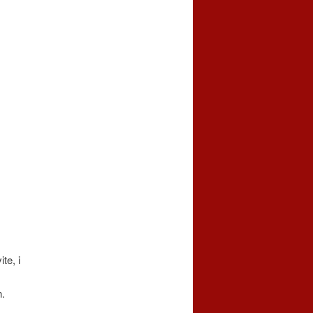
te, i
n.