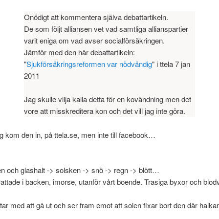
Onödigt att kommentera själva debattartikeln.
De som följt alliansen vet vad samtliga allianspartier
varit eniga om vad avser socialförsäkringen.
Jämför med den här debattartikeln:
"
Sjukförsäkringsreformen var nödvändig
" i ttela 7 jan
2011
Jag skulle vilja kalla detta för en kovändning men det
vore att misskreditera kon och det vill jag inte göra.
tag kom den in, på ttela.se, men inte till facebook…
n och glashalt -> solsken -> snö -> regn -> blött…
attade i backen, imorse, utanför vårt boende. Trasiga byxor och blodvi
ar med att gå ut och ser fram emot att solen fixar bort den där halka