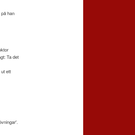
a på han
oktor
gt: Ta det
ut ett
övningar'.