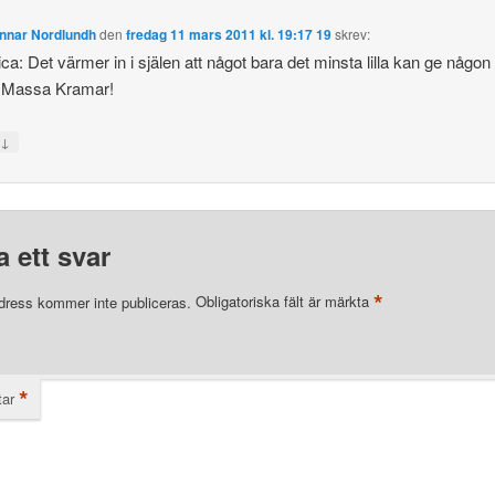
unnar Nordlundh
den
fredag 11 mars 2011 kl. 19:17 19
skrev:
a: Det värmer in i själen att något bara det minsta lilla kan ge någon 
. Massa Kramar!
↓
a
 ett svar
*
dress kommer inte publiceras.
Obligatoriska fält är märkta
*
ar