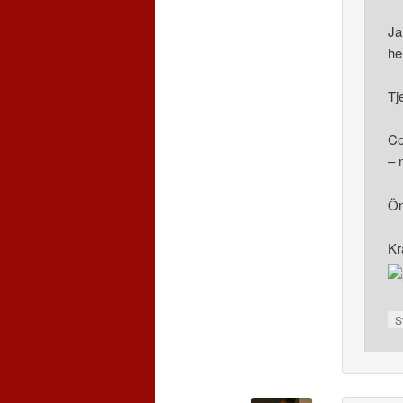
Ja
he
Tj
Co
– 
Ön
Kr
S