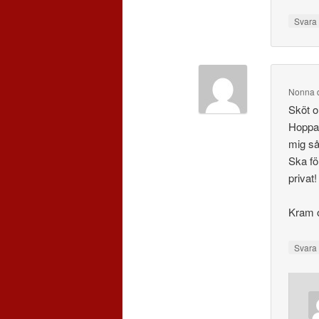
Svar
Nonna
Sköt o
Hoppas
mig s
Ska fö
privat!
Kram o
Svar