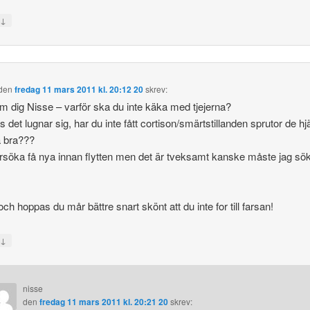
↓
a
den
fredag 11 mars 2011 kl. 20:12 20
skrev:
m dig Nisse – varför ska du inte käka med tjejerna?
 det lugnar sig, har du inte fått cortison/smärtstillanden sprutor de hj
å bra???
rsöka få nya innan flytten men det är tveksamt kanske måste jag sö
ch hoppas du mår bättre snart skönt att du inte for till farsan!
↓
a
nisse
den
fredag 11 mars 2011 kl. 20:21 20
skrev: