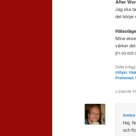
After Wo
Jag ska ta 
det börjar 
Hälsoläge
Mina eksem
värker det 
[01-03-025-
Detta inlägg
Utflykt
,
Väd
Promenad
,
4 SVAR PÅ ”
F
Annica
Hej. N
och fi