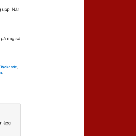
ng upp. När
r på mig så
,
Tyckande
,
n
,
inlägg