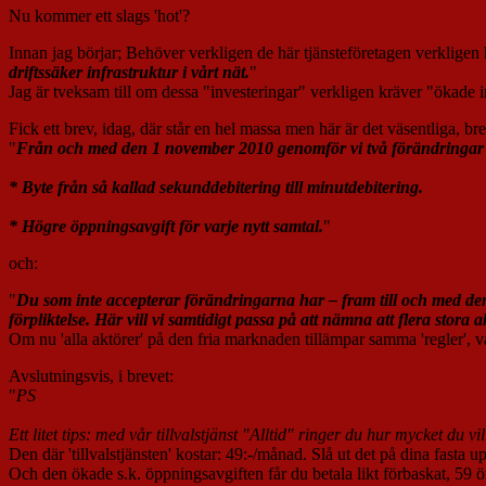
Nu kommer ett slags 'hot'?
Innan jag börjar; Behöver verkligen de här tjänsteföretagen verkligen hö
driftssäker infrastruktur i vårt nät.
"
Jag är tveksam till om dessa "investeringar" verkligen kräver "ökade i
Fick ett brev, idag, där står en hel massa men här är det väsentliga, bre
"
Från och med den 1 november 2010 genomför vi två förändringar 
* Byte från så kallad sekunddebitering till minutdebitering.
* Högre öppningsavgift för varje nytt samtal.
"
och:
"
Du som inte accepterar förändringarna har – fram till och med den 
förpliktelse. Här vill vi samtidigt passa på att nämna att flera stora
Om nu 'alla aktörer' på den fria marknaden tillämpar samma 'regler', 
Avslutningsvis, i brevet:
"
PS
Ett litet tips: med vår tillvalstjänst "Alltid" ringer du hur mycket du vil
Den där 'tillvalstjänsten' kostar: 49:-/månad. Slå ut det på dina fasta upp
Och den ökade s.k. öppningsavgiften får du betala likt förbaskat, 59 ö