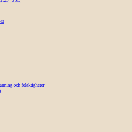
l 2,25″ SSD
80
sanning och felaktigheter
n