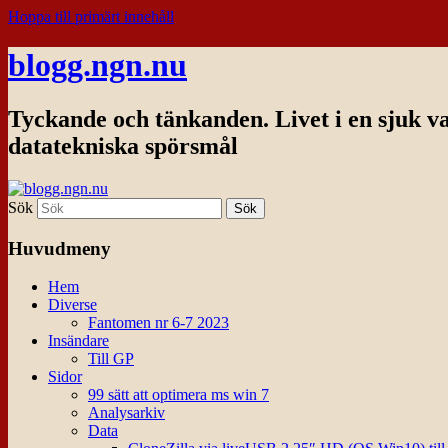
Hoppa till primärt innehåll
blogg.ngn.nu
Tyckande och tänkanden. Livet i en sjuk v
datatekniska spörsmål
Sök
Huvudmeny
Hem
Diverse
Fantomen nr 6-7 2023
Insändare
Till GP
Sidor
99 sätt att optimera ms win 7
Analysarkiv
Data