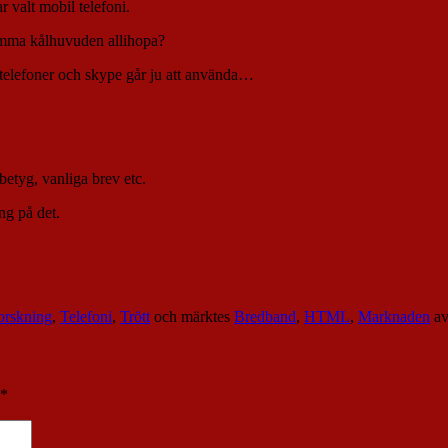
r valt mobil telefoni.
samma kålhuvuden allihopa?
iltelefoner och skype går ju att använda…
betyg, vanliga brev etc.
ng på det.
orskning
,
Telefoni
,
Trött
och märktes
Bredband
,
HTML
,
Marknaden
a
*