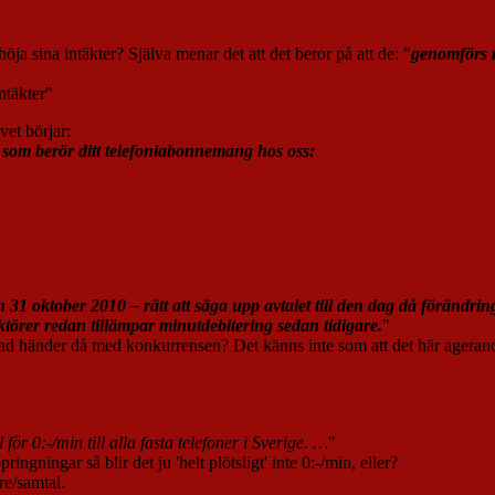
ja sina intäkter? Själva menar det att det beror på att de: "
genomförs m
ntäkter"
vet börjar:
som berör ditt telefoniabonnemang hos oss:
31 oktober 2010 – rätt att säga upp avtalet till den dag då förändrin
 aktörer redan tillämpar minutdebitering sedan tidigare.
"
vad händer då med konkurrensen? Det känns inte som att det här agerandet
l för 0:-/min till alla fasta telefoner i Sverige. …
"
ringningar så blir det ju 'helt plötsligt' inte 0:-/min, eller?
re/samtal.