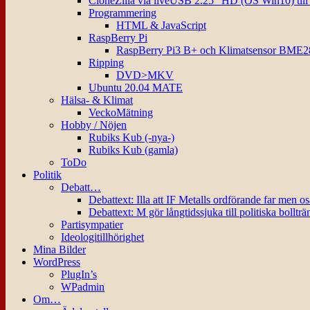
CloneZilla via liveUSB 2.25″ HD (OS Win10) til
Programmering
HTML & JavaScript
RaspBerry Pi
RaspBerry Pi3 B+ och Klimatsensor BME2
Ripping
DVD>MKV
Ubuntu 20.04 MATE
Hälsa- & Klimat
VeckoMätning
Hobby / Nöjen
Rubiks Kub (-nya-)
Rubiks Kub (gamla)
ToDo
Politik
Debatt…
Debattext: Illa att IF Metalls ordförande far men o
Debattext: M gör långtidssjuka till politiska bollträ
Partisympatier
Ideologitillhörighet
Mina Bilder
WordPress
PlugIn’s
WPadmin
Om…