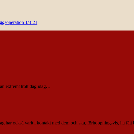
yggsoperation 1/3-21
tan extremt trött dag idag…
ag har också varit i kontakt med dem och ska, förhoppningsvis, ha fått b