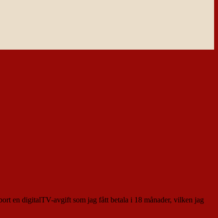
ort en digitalTV-avgift som jag fått betala i 18 månader, vilken jag