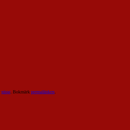
v
nisse
. Bokmärk
permalänken
.