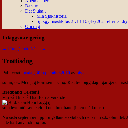
Ädelmetaller
Bara min…
Det Sjuka…
Min Sjukhistoria
Sjukgymnastik fas 2 v13-16 (4v) 2021 efter ländr
Om mig
Inläggsnavigering
←
Föregående
Nästa
→
Tröttisdag
Publicerat
torsdag 30 september 2010
av
nisse
sömn; ok. Men jag kom sent i säng. Relativt pigg dag i går ger en näs
Bredband-Telefoni
Vi i vårt hushåll har för närvarande
som leverntör av telefoni och bredband (internetåtkomst).
Nu sista september upphör gällande avtal och det är nu s,k, obundet. J
inte haft användning för.