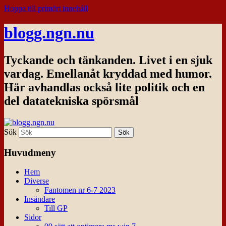
Hoppa till primärt innehåll
blogg.ngn.nu
Tyckande och tänkanden. Livet i en sjuk
vardag. Emellanåt kryddad med humor.
Här avhandlas också lite politik och en
del datatekniska spörsmål
Sök
Huvudmeny
Hem
Diverse
Fantomen nr 6-7 2023
Insändare
Till GP
Sidor