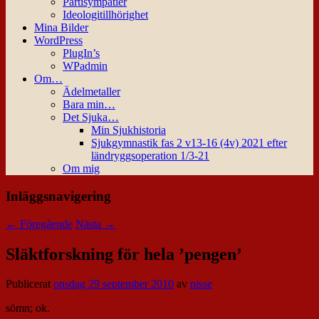
Partisympatier
Ideologitillhörighet
Mina Bilder
WordPress
PlugIn’s
WPadmin
Om…
Ädelmetaller
Bara min…
Det Sjuka…
Min Sjukhistoria
Sjukgymnastik fas 2 v13-16 (4v) 2021 efter
ländryggsoperation 1/3-21
Om mig
Inläggsnavigering
←
Föregående
Nästa
→
Släktforskning för hela ’pengen’
Publicerat
onsdag 29 september 2010
av
nisse
sömn; ok.