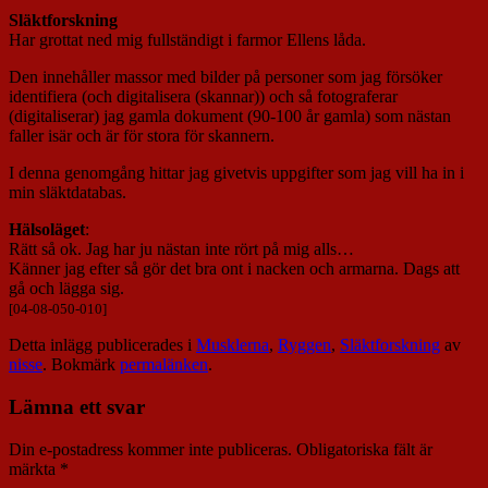
Släktforskning
Har grottat ned mig fullständigt i farmor Ellens låda.
Den innehåller massor med bilder på personer som jag försöker
identifiera (och digitalisera (skannar)) och så fotograferar
(digitaliserar) jag gamla dokument (90-100 år gamla) som nästan
faller isär och är för stora för skannern.
I denna genomgång hittar jag givetvis uppgifter som jag vill ha in i
min släktdatabas.
Hälsoläget
:
Rätt så ok. Jag har ju nästan inte rört på mig alls…
Känner jag efter så gör det bra ont i nacken och armarna. Dags att
gå och lägga sig.
[04-08-050-010]
Detta inlägg publicerades i
Musklerna
,
Ryggen
,
Släktforskning
av
nisse
. Bokmärk
permalänken
.
Lämna ett svar
Din e-postadress kommer inte publiceras.
Obligatoriska fält är
märkta
*