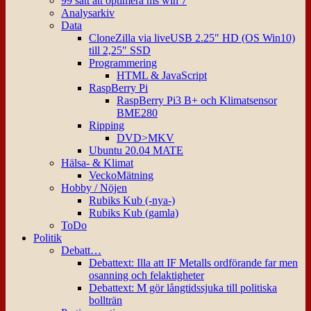
99 sätt att optimera ms win 7
Analysarkiv
Data
CloneZilla via liveUSB 2.25″ HD (OS Win10)
till 2,25″ SSD
Programmering
HTML & JavaScript
RaspBerry Pi
RaspBerry Pi3 B+ och Klimatsensor
BME280
Ripping
DVD>MKV
Ubuntu 20.04 MATE
Hälsa- & Klimat
VeckoMätning
Hobby / Nöjen
Rubiks Kub (-nya-)
Rubiks Kub (gamla)
ToDo
Politik
Debatt…
Debattext: Illa att IF Metalls ordförande far men
osanning och felaktigheter
Debattext: M gör långtidssjuka till politiska
bollträn