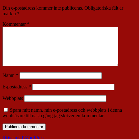
Din e-postadress kommer inte publiceras.
Obligatoriska fält är
märkta
*
Kommentar
*
Namn
*
E-postadress
*
Webbplats
Spara mitt namn, min e-postadress och webbplats i denna
webbläsare till nästa gång jag skriver en kommentar.
Drivs med WordPress