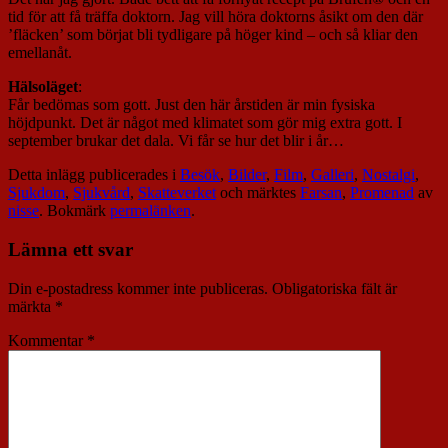
tid för att få träffa doktorn. Jag vill höra doktorns åsikt om den där
’fläcken’ som börjat bli tydligare på höger kind – och så kliar den
emellanåt.
Hälsoläget
:
Får bedömas som gott. Just den här årstiden är min fysiska
höjdpunkt. Det är något med klimatet som gör mig extra gott. I
september brukar det dala. Vi får se hur det blir i år…
Detta inlägg publicerades i
Besök
,
Bilder
,
Film
,
Galleri
,
Nostalgi
,
Sjukdom
,
Sjukvård
,
Skatteverket
och märktes
Farsan
,
Promenad
av
nisse
. Bokmärk
permalänken
.
Lämna ett svar
Din e-postadress kommer inte publiceras.
Obligatoriska fält är
märkta
*
Kommentar
*