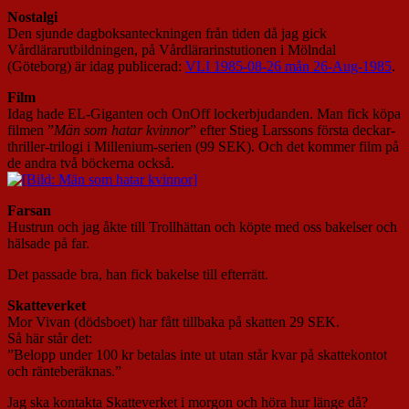
Nostalgi
Den sjunde dagboksanteckningen från tiden då jag gick
Vårdlärarutbildningen, på Vårdlärarinstutionen i Mölndal
(Göteborg) är idag publicerad:
VLI 1985-08-26 mån 26-Aug-1985
.
Film
Idag hade EL-Giganten och OnOff lockerbjudanden. Man fick köpa
filmen ”
Män som hatar kvinnor
” efter Stieg Larssons första deckar-
thriller-trilogi i Millenium-serien (99 SEK). Och det kommer film på
de andra två böckerna också.
Farsan
Hustrun och jag åkte till Trollhättan och köpte med oss bakelser och
hälsade på far.
Det passade bra, han fick bakelse till efterrätt.
Skatteverket
Mor Vivan (dödsboet) har fått tillbaka på skatten 29 SEK.
Så här står det:
”Belopp under 100 kr betalas inte ut utan står kvar på skattekontot
och ränteberäknas.”
Jag ska kontakta Skatteverket i morgon och höra hur länge då?