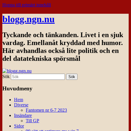
Hoppa till primärt innehåll
blogg.ngn.nu
Tyckande och tänkanden. Livet i en sjuk
vardag. Emellanåt kryddad med humor.
Här avhandlas också lite politik och en
del datatekniska spörsmål
Sök
Huvudmeny
Hem
Diverse
Fantomen nr 6-7 2023
Insändare
Till GP
Sidor