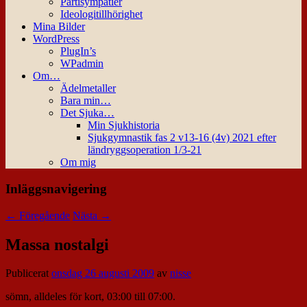
Partisympatier
Ideologitillhörighet
Mina Bilder
WordPress
PlugIn’s
WPadmin
Om…
Ädelmetaller
Bara min…
Det Sjuka…
Min Sjukhistoria
Sjukgymnastik fas 2 v13-16 (4v) 2021 efter
ländryggsoperation 1/3-21
Om mig
Inläggsnavigering
←
Föregående
Nästa
→
Massa nostalgi
Publicerat
onsdag 26 augusti 2009
av
nisse
sömn, alldeles för kort, 03:00 till 07:00.