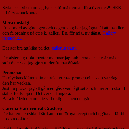
Sedan ska vi se om jag lyckas förmå dem att föra över de 29 SEK
till fars skattekonto.
Mera nostalgi
En stor del av gårdagen och dagen idag har jag ägnat åt att installera
och få ordning på ett s.k. galleri. En, för mig, ny tjänst.
Gallery
version 2.3
.
Det går bra att kika på det:
galleri.ngn.nu
De alster jag dokumenterar ämnar jag publicera där. Jag är mäkta
stolt över vad jag gjort under främst 80-talet.
Promenad
Har lyckats klämma in en relativt rask promenad nästan var dag i
den här veckan.
Just nu provar jag att gå med gåstavar, lågt satta och mer som stöd. I
stället för käppen. Det verkar fungera.
Bara knäleden som inte vill riktigt – men det går.
Carema Vårdcentral Grästorp
De har en hemsida. Där kan man förnya recept och begära att få tid
hos sin doktor.
Det har jag gjort. Både bett att få förnyat recept på Brufen® och en