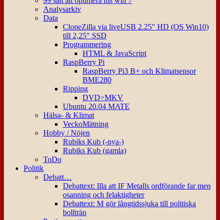
99 sätt att optimera ms win 7
Analysarkiv
Data
CloneZilla via liveUSB 2.25″ HD (OS Win10)
till 2,25″ SSD
Programmering
HTML & JavaScript
RaspBerry Pi
RaspBerry Pi3 B+ och Klimatsensor
BME280
Ripping
DVD>MKV
Ubuntu 20.04 MATE
Hälsa- & Klimat
VeckoMätning
Hobby / Nöjen
Rubiks Kub (-nya-)
Rubiks Kub (gamla)
ToDo
Politik
Debatt…
Debattext: Illa att IF Metalls ordförande far men
osanning och felaktigheter
Debattext: M gör långtidssjuka till politiska
bollträn