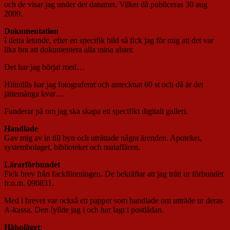
och de visar jag under det datumet. Vilket då publiceras 30 aug
2009.
Dokumentation
I detta letande, efter en specifik bild så fick jag för mig att det var
lika bra att dokumentera alla mina alster.
Det har jag börjat med…
Hitintills har jag fotograferat och antecknat 69 st och då är det
jättemånga kvar…
Funderar på om jag ska skapa ett specifikt digitalt galleri.
Handlade
Gav mig av in till byn och uträttade några ärenden. Apoteket,
systembolaget, biblioteket och mataffären.
Lärarförbundet
Fick brev från fackföreningen. De bekräftar att jag trätt ur förbundet
fr.o.m. 090831.
Med i brevet var också ett papper som handlade om utträde ur deras
A-kassa. Den fyllde jag i och har lagt i postlådan.
Hälsoläget
: