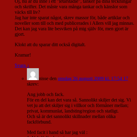
Oj, nu är du inne i ett ”letarstadie”, tänker på dina teckningar
och skrifter. Det måste vara många tankar och känslor som
väcks till liv?
Jag har inte sparat något, skrev massor för, både artiklar och
noveller som till och med publicerades i Allers vill jag minnas.
Det kan jag vara lite besviken på mig själv för, men gjort är
gjort.
Klokt att du sparar ditt också digitalt.
Kramar!
Svara
↓
nisse
den
onsdag 26 augusti 2009 kl. 17:54 17
skrev:
Ang jobb och fack.
För en del kan det vara så. Sannolikt skiljer det sig. Vi
vet ju att det skiljer sig i villkor och förmåner mellan;
privat, kommunlat, landsting/region och statligt.
Och så är det sannolikt skillnader mellan olika
fackförbund.
Med facit i hand så har jag väl :