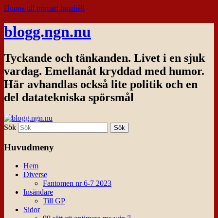
Hoppa till primärt innehåll
blogg.ngn.nu
Tyckande och tänkanden. Livet i en sjuk
vardag. Emellanåt kryddad med humor.
Här avhandlas också lite politik och en
del datatekniska spörsmål
Sök
Huvudmeny
Hem
Diverse
Fantomen nr 6-7 2023
Insändare
Till GP
Sidor