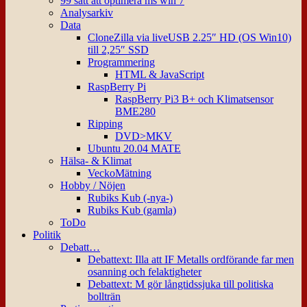
99 sätt att optimera ms win 7
Analysarkiv
Data
CloneZilla via liveUSB 2.25″ HD (OS Win10)
till 2,25″ SSD
Programmering
HTML & JavaScript
RaspBerry Pi
RaspBerry Pi3 B+ och Klimatsensor
BME280
Ripping
DVD>MKV
Ubuntu 20.04 MATE
Hälsa- & Klimat
VeckoMätning
Hobby / Nöjen
Rubiks Kub (-nya-)
Rubiks Kub (gamla)
ToDo
Politik
Debatt…
Debattext: Illa att IF Metalls ordförande far men
osanning och felaktigheter
Debattext: M gör långtidssjuka till politiska
bollträn