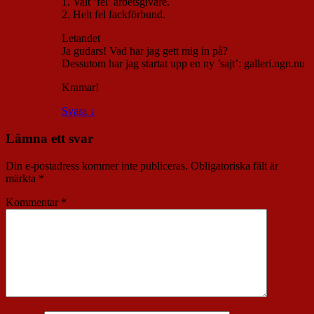
1. Valt ’fel’ arbetsgivare.
2. Helt fel fackförbund.
Letandet
Ja gudars! Vad har jag gett mig in på?
Dessutom har jag startat upp en ny ’sajt’: galleri.ngn.nu
Kramar!
Svara
↓
Lämna ett svar
Din e-postadress kommer inte publiceras.
Obligatoriska fält är
märkta
*
Kommentar
*