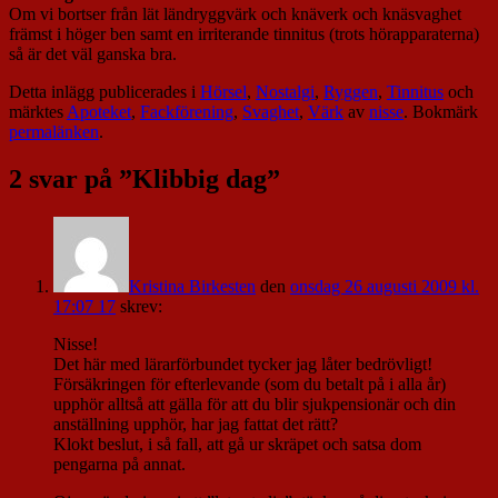
Om vi bortser från lät ländryggvärk och knäverk och knäsvaghet
främst i höger ben samt en irriterande tinnitus (trots hörapparaterna)
så är det väl ganska bra.
Detta inlägg publicerades i
Hörsel
,
Nostalgi
,
Ryggen
,
Tinnitus
och
märktes
Apoteket
,
Fackförening
,
Svaghet
,
Värk
av
nisse
. Bokmärk
permalänken
.
2 svar på ”
Klibbig dag
”
Kristina Birkesten
den
onsdag 26 augusti 2009 kl.
17:07 17
skrev:
Nisse!
Det här med lärarförbundet tycker jag låter bedrövligt!
Försäkringen för efterlevande (som du betalt på i alla år)
upphör alltså att gälla för att du blir sjukpensionär och din
anställning upphör, har jag fattat det rätt?
Klokt beslut, i så fall, att gå ur skräpet och satsa dom
pengarna på annat.