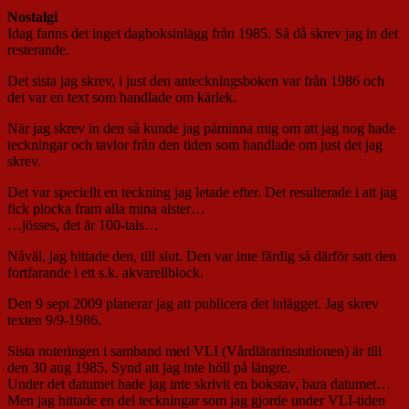
Nostalgi
Idag fanns det inget dagboksinlägg från 1985. Så då skrev jag in det
resterande.
Det sista jag skrev, i just den anteckningsboken var från 1986 och
det var en text som handlade om kärlek.
När jag skrev in den så kunde jag påminna mig om att jag nog hade
teckningar och tavlor från den tiden som handlade om just det jag
skrev.
Det var speciellt en teckning jag letade efter. Det resulterade i att jag
fick plocka fram alla mina alster…
…jösses, det är 100-tals…
Nåväl, jag hittade den, till slut. Den var inte färdig så därför satt den
fortfarande i ett s.k. akvarellblock.
Den 9 sept 2009 planerar jag att publicera det inlägget. Jag skrev
texten 9/9-1986.
Sista noteringen i samband med VLI (Vårdlärarinstutionen) är till
den 30 aug 1985. Synd att jag inte höll på längre.
Under det datumet hade jag inte skrivit en bokstav, bara datumet…
Men jag hittade en del teckningar som jag gjorde under VLI-tiden