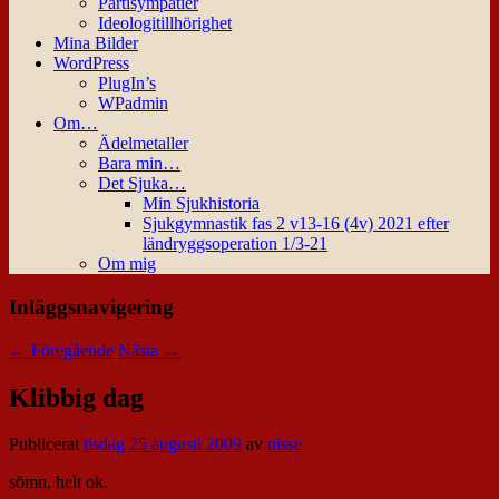
Partisympatier
Ideologitillhörighet
Mina Bilder
WordPress
PlugIn’s
WPadmin
Om…
Ädelmetaller
Bara min…
Det Sjuka…
Min Sjukhistoria
Sjukgymnastik fas 2 v13-16 (4v) 2021 efter
ländryggsoperation 1/3-21
Om mig
Inläggsnavigering
←
Föregående
Nästa
→
Klibbig dag
Publicerat
tisdag 25 augusti 2009
av
nisse
sömn, helt ok.