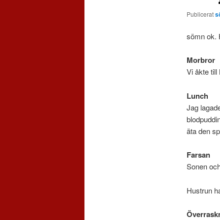
Publicerat
s
sömn ok. H
Morbror
Vi åkte ti
Lunch
Jag lagade
blodpuddin
äta den sp
Farsan
Sonen och 
Hustrun ha
Överrask