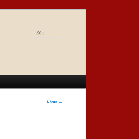
Sök
Nästa
→