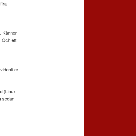
fira
r. Känner
 Och ett
videofiler
ld (Linux
ch sedan