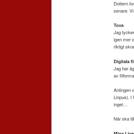
Dottern öv
senare. Vi
Tova
Jag tycker
igen mer 
riktigt sk
Digitala fi
Jag har ägn
av filforma
Antingen vi
Linpus). I
inget…
När ska ti
Mina Live