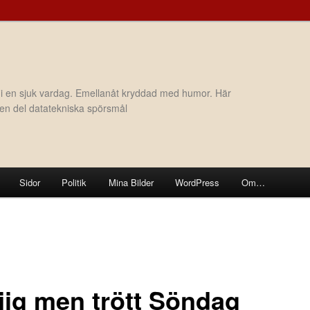
 i en sjuk vardag. Emellanåt kryddad med humor. Här
h en del datatekniska spörsmål
Sidor
Politik
Mina Bilder
WordPress
Om…
jig men trött Söndag