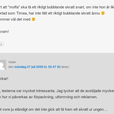
t att ”moffa” ska få ett riktigt bubblande skratt snart, om inte hon är li
örtad som Timea, har inte fått ett riktigt bubblande skratt ännu
ommer väl det med
kram!
↓
a
nisse
den
måndag 27 juli 2009 kl. 20:47 20
skrev:
ckar!
, testerna var mycket intressanta. Jag tycker att de avslöjade mycke
 hur vi påverkas av förpackning, utformning och reklamen.
t vore ju eländigt om det inte gick att få fram ett skratt ur ungen…