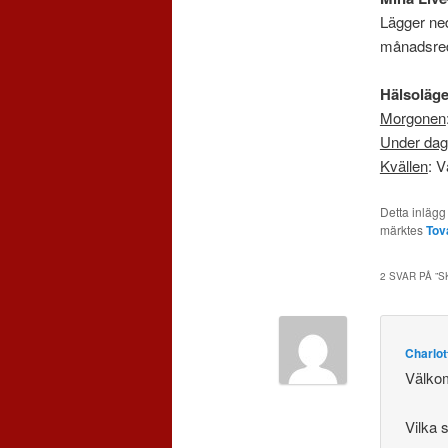
Lägger ned 
månadsred
Hälsoläge
Morgonen
Under da
Kvällen
: V
Detta inlägg
märktes
Tov
2 SVAR PÅ ”
S
Charlot
Välko
Vilka s