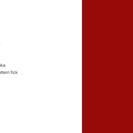
.
eka
ttern fick