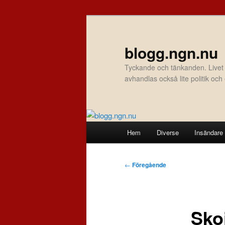
Hoppa
till
primärt
blogg.ngn.nu
innehåll
Tyckande och tänkanden. Livet
avhandlas också lite politik oc
Huvudmeny
Hem
Diverse
Insändare
Inläggsnavigering
←
Föregående
Sko