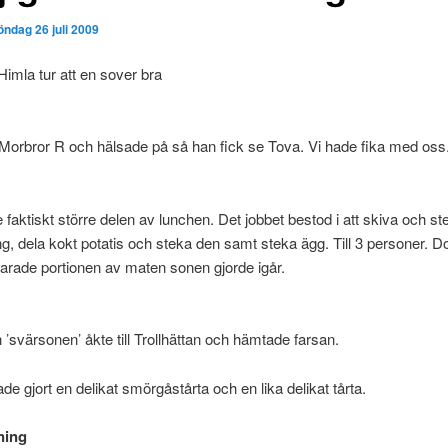
öndag 26 juli 2009
imla tur att en sover bra
ll Morbror R och hälsade på så han fick se Tova. Vi hade fika med oss
 faktiskt större delen av lunchen. Det jobbet bestod i att skiva och st
g, dela kokt potatis och steka den samt steka ägg. Till 3 personer. Do
arade portionen av maten sonen gjorde igår.
’svärsonen’ åkte till Trollhättan och hämtade farsan.
de gjort en delikat smörgåstårta och en lika delikat tårta.
ning