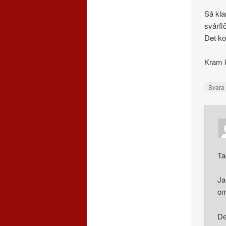
Så klar
svårfl
Det k
Kram 
Svar
Ta
Ja
om
De