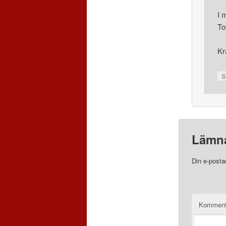
I 
To
Kr
S
Lämna
Din e-posta
Komment