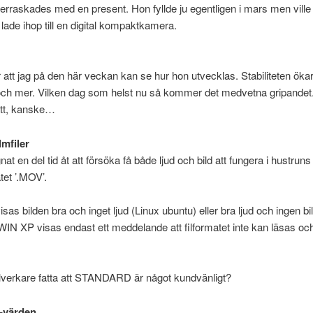
erraskades med en present. Hon fyllde ju egentligen i mars men ville 
 lade ihop till en digital kompaktkamera.
 att jag på den här veckan kan se hur hon utvecklas. Stabiliteten öka
och mer. Vilken dag som helst nu så kommer det medvetna gripandet.
ratt, kanske…
lmfiler
at en del tid åt att försöka få både ljud och bild att fungera i hustruns 
tet ’.MOV’.
sas bilden bra och inget ljud (Linux ubuntu) eller bra ljud och ingen bi
 WIN XP visas endast ett meddelande att filformatet inte kan läsas o
llverkare fatta att STANDARD är något kundvänligt?
-värden