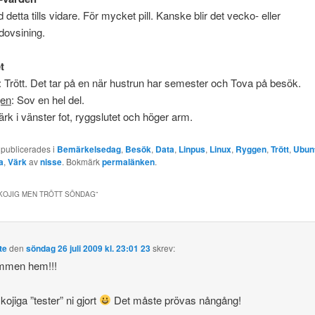
detta tills vidare. För mycket pill. Kanske blir det vecko- eller
ovsining.
t
: Trött. Det tar på en när hustrun har semester och Tova på besök.
gen
: Sov en hel del.
ärk i vänster fot, ryggslutet och höger arm.
 publicerades i
Bemärkelsedag
,
Besök
,
Data
,
Linpus
,
Linux
,
Ryggen
,
Trött
,
Ubun
a
,
Värk
av
nisse
. Bokmärk
permalänken
.
KOJIG MEN TRÖTT SÖNDAG
”
te
den
söndag 26 juli 2009 kl. 23:01 23
skrev:
mmen hem!!!
kojiga ”tester” ni gjort
Det måste prövas nångång!