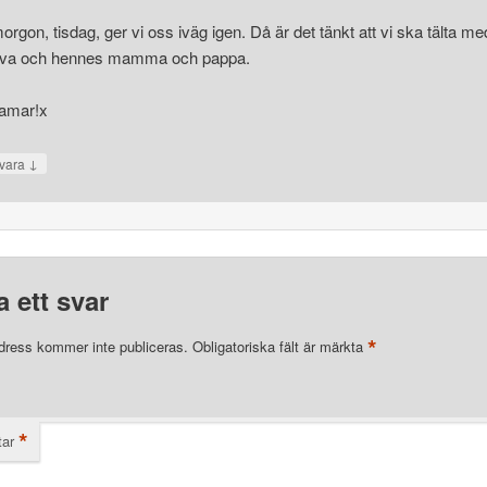
morgon, tisdag, ger vi oss iväg igen. Då är det tänkt att vi ska tälta me
va och hennes mamma och pappa.
amar!x
↓
vara
 ett svar
*
dress kommer inte publiceras.
Obligatoriska fält är märkta
*
ar