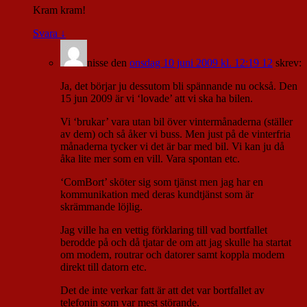
Kram kram!
Svara
↓
nisse
den
onsdag 10 juni 2009 kl. 12:19 12
skrev:
Ja, det börjar ju dessutom bli spännande nu också. Den
15 jun 2009 är vi ‘lovade’ att vi ska ha bilen.
Vi ‘brukar’ vara utan bil över vintermånaderna (ställer
av dem) och så åker vi buss. Men just på de vinterfria
månaderna tycker vi det är bar med bil. Vi kan ju då
åka lite mer som en vill. Vara spontan etc.
‘ComBort’ sköter sig som tjänst men jag har en
kommunikation med deras kundtjänst som är
skrämmande löjlig.
Jag ville ha en vettig förklaring till vad bortfallet
berodde på och då tjatar de om att jag skulle ha startat
om modem, routrar och datorer samt koppla modem
direkt till datorn etc.
Det de inte verkar fatt är att det var bortfallet av
telefonin som var mest störande.