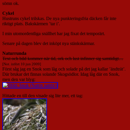
sömn ok.
Cykel
Hustruns cykel trilskas. De nya punkteringsfria däcken får inte
riktigt plats. Bakskärmen ’tar i’.
I min utomordentliga snällhet har jag fixat det temporärt.
Senare på dagen blev det inköpt nya stänkskärmar.
Naturrunda
Text och bild kommer när tid, ork och lust infinner sig samtidigt…
[Not. infört 10 jun 2009]
Först såg jag en Snok som låg och solade på det jag kallar ’ändträt’.
Där brukar det finnas solande Skogsödlor. Idag låg där en Snok,
men den var blyg:
Hittade en till den visade sig lite mer, ett tag: