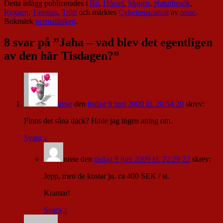
Detta inlägg publicerades i
Bil
,
Hörsel
,
Magen
,
Naturbesök
,
Ryggen
,
Tinnitus
,
Trött
och märktes
Cykelreparation
av
nisse
.
Bokmärk
permalänken
.
8 svar på ”
Jaha – vad blev det egentligen
av den här Tisdagen?
”
imse
den
tisdag 9 juni 2009 kl. 20:54 20
skrev:
Finns det såna däck? Hade jag ingen aning om.
Svara
↓
nisse
den
tisdag 9 juni 2009 kl. 22:29 22
skrev:
Jepp, men de kostar ju. ca 400 SEK / st.
Kramar!
Svara
↓