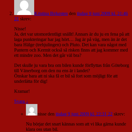
Kristina Birkesten
den
tisdag 9 juni 2009 kl. 21:46
21
skrev:
Nisse!
Ja, det var utomordentligt snällt! Annars är du ju en fena på att
laga punkteringar har jag hört… Jag är på väg, men än är det
bara Hälge (trehjulingen) och Pluto. Det kan vara något med
Pantern och Kermit också så risken finns att jag kommer med
ett mindre zoo. Men det går väl bra?
Det skulle ju vara bra om bilen kunde förflyttas från Göteborg
till Vänerborg om den nu ens är i landet?
Önskar bara att ni ska få er bil så fort som möjligt för att
underlätta för dig!
Kramar!
Svara
↓
nisse
den
tisdag 9 juni 2009 kl. 22:31 22
skrev:
Nu börjar det snart kännas som att vi lika gärna kunde
klara oss utan bil.