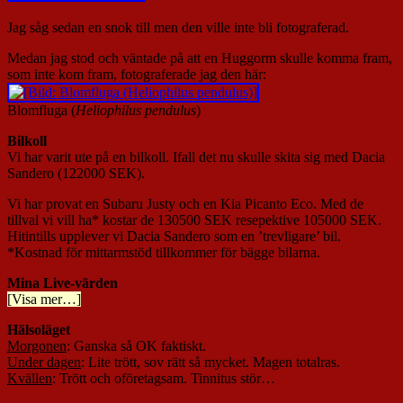
Jag såg sedan en snok till men den ville inte bli fotograferad.
Medan jag stod och väntade på att en Huggorm skulle komma fram,
som inte kom fram, fotograferade jag den här:
Blomfluga (
Heliophilus pendulus
)
Bilkoll
Vi har varit ute på en bilkoll. Ifall det nu skulle skita sig med Dacia
Sandero (122000 SEK).
Vi har provat en Subaru Justy och en Kia Picanto Eco. Med de
tillval vi vill ha* kostar de 130500 SEK resepektive 105000 SEK.
Hitintills upplever vi Dacia Sandero som en ’trevligare’ bil.
*Kostnad för mittarmstöd tillkommer för bägge bilarna.
Mina Live-värden
[Visa mer…]
Hälsoläget
Morgonen
: Ganska så OK faktiskt.
Under dagen
: Lite trött, sov rätt så mycket. Magen totalras.
Kvällen
: Trött och oföretagsam. Tinnitus stör…