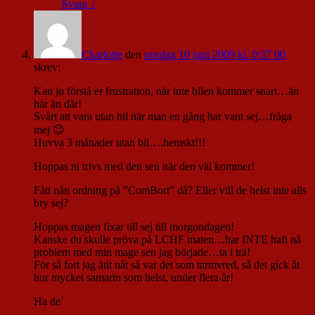
Svara
↓
Charlotte
den
onsdag 10 juni 2009 kl. 0:37 00
skrev:
Kan ju förstå er frustration, när inte bilen kommer snart…än
här än där!
Svårt att vara utan bil när man en gång har vant sej…fråga
mej 😉
Huvva 3 månader utan bil….hemskt!!!
Hoppas ni trivs med den sen när den väl kommer!
Fått nån ordning på ”ComBort” då? Eller vill de helst inte alls
bry sej?
Hoppas magen fixar till sej till morgondagen!
Kanske du skulle pröva på LCHF maten…har INTE haft nå
problem med min mage sen jag började…ta i trä!
För så fort jag ätit nåt så var det som tarmvred, så det gick åt
hur mycket samarin som helst, under flera år!
Ha de´