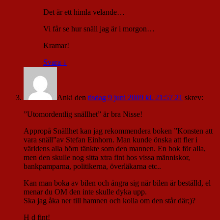
Det är ett himla velande…
Vi får se hur snäll jag är i morgon…
Kramar!
Svara
↓
Anki
den
tisdag 9 juni 2009 kl. 21:57 21
skrev:
”Utomordentlig snällhet” är bra Nisse!
Appropå Snällhet kan jag rekommendera boken ”Konsten att
vara snäll”av Stefan Einhorn. Man kunde önska att fler i
världens alla hörn tänkte som den mannen. En bok för alla,
men den skulle nog sitta xtra fint hos vissa människor,
bankpamparna, politikerna, överläkarna etc..
Kan man boka av bilen och ångra sig när bilen är beställd, el
menar du OM den inte skulle dyka upp.
Ska jag åka ner till hamnen och kolla om den står där;)?
H d fint!