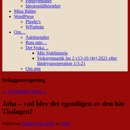
Partisympatier
Ideologitillhörighet
Mina Bilder
WordPress
PlugIn’s
WPadmin
Om…
Ädelmetaller
Bara min…
Det Sjuka…
Min Sjukhistoria
Sjukgymnastik fas 2 v13-16 (4v) 2021 efter
ländryggsoperation 1/3-21
Om mig
Inläggsnavigering
←
Föregående
Nästa
→
Jaha – vad blev det egentligen av den här
Tisdagen?
Publicerat
tisdag 9 juni 2009
av
nisse