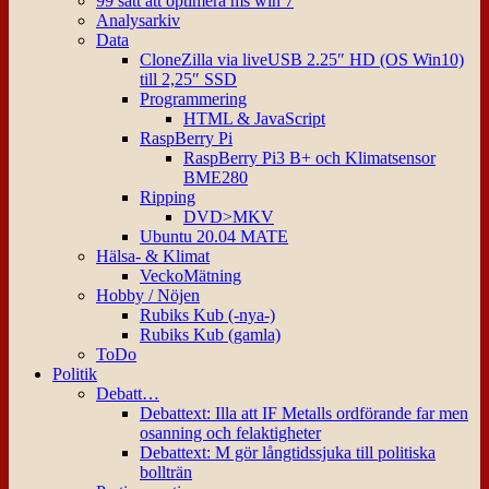
99 sätt att optimera ms win 7
Analysarkiv
Data
CloneZilla via liveUSB 2.25″ HD (OS Win10)
till 2,25″ SSD
Programmering
HTML & JavaScript
RaspBerry Pi
RaspBerry Pi3 B+ och Klimatsensor
BME280
Ripping
DVD>MKV
Ubuntu 20.04 MATE
Hälsa- & Klimat
VeckoMätning
Hobby / Nöjen
Rubiks Kub (-nya-)
Rubiks Kub (gamla)
ToDo
Politik
Debatt…
Debattext: Illa att IF Metalls ordförande far men
osanning och felaktigheter
Debattext: M gör långtidssjuka till politiska
bollträn