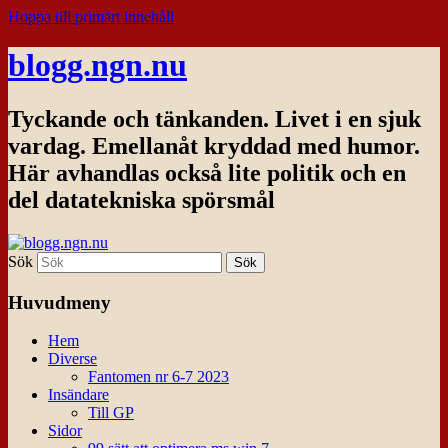
Hoppa till primärt innehåll
blogg.ngn.nu
Tyckande och tänkanden. Livet i en sjuk
vardag. Emellanåt kryddad med humor.
Här avhandlas också lite politik och en
del datatekniska spörsmål
Sök
Huvudmeny
Hem
Diverse
Fantomen nr 6-7 2023
Insändare
Till GP
Sidor