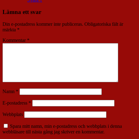
Lämna ett svar
Din e-postadress kommer inte publiceras.
Obligatoriska fält är
märkta
*
Kommentar
*
Namn
*
E-postadress
*
Webbplats
Spara mitt namn, min e-postadress och webbplats i denna
webbläsare till nästa gång jag skriver en kommentar.