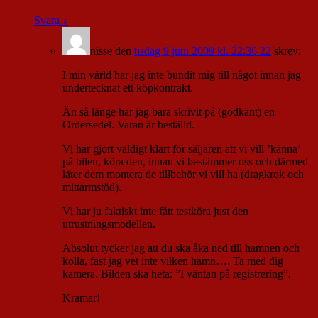
Svara
↓
nisse
den
tisdag 9 juni 2009 kl. 22:36 22
skrev:
I min värld har jag inte bundit mig till något innan jag
undertecknat ett köpkontrakt.
Än så länge har jag bara skrivit på (godkänt) en
Ordersedel. Varan är beställd.
Vi har gjort väldigt klart för säljaren att vi vill ’känna’
på bilen, köra den, innan vi bestämmer oss och därmed
låter dem montera de tillbehör vi vill ha (dragkrok och
mittarmstöd).
Vi har ju faktiskt inte fått testköra just den
utrustningsmodellen.
Absolut tycker jag att du ska åka ned till hamnen och
kolla, fast jag vet inte vilken hamn…. Ta med dig
kamera. Bilden ska heta: ”I väntan på registrering”.
Kramar!