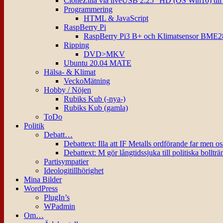
CloneZilla via liveUSB 2.25″ HD (OS Win10) til
Programmering
HTML & JavaScript
RaspBerry Pi
RaspBerry Pi3 B+ och Klimatsensor BME2
Ripping
DVD>MKV
Ubuntu 20.04 MATE
Hälsa- & Klimat
VeckoMätning
Hobby / Nöjen
Rubiks Kub (-nya-)
Rubiks Kub (gamla)
ToDo
Politik
Debatt…
Debattext: Illa att IF Metalls ordförande far men o
Debattext: M gör långtidssjuka till politiska bollträ
Partisympatier
Ideologitillhörighet
Mina Bilder
WordPress
PlugIn’s
WPadmin
Om…