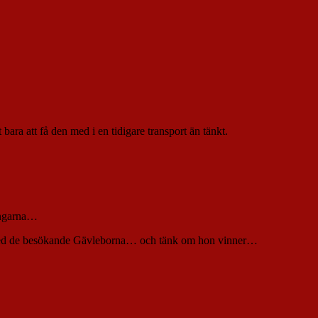
bara att få den med i en tidigare transport än tänkt.
ningarna…
ata med de besökande Gävleborna… och tänk om hon vinner…