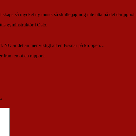
att skapa så mycket ny musik så skulle jag nog inte titta på det där jippot
tis gyminstruktör i Oslo.
raft. NU är det än mer viktigt att en lyssnar på kroppen…
er fram emot en rapport.
*