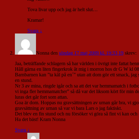
Tova livar upp och jag är helt slut…
Kramar!
Svara
↓
Nonna
den
söndag 17 maj 2009 kl. 19:33 19
skrev:
Jaa, beträffande schlagern så har världen i övrigt inte fattat hen
Håll gärna en liten fingerkrok åt mig i morron hos dr G W kl 08.4
Barnbarnen kan ”ta kål på en´” utan att dom gör ett smack, jag s
en stund.
Nr 3 av mina, ringde igår och sa att det var hemmamatch i fotbol
vi inga fler hemmamatcher” så då var det liksom kört för min del
luras det går fort som attan.
Goa är dom. Hoppas nu gravsättningen av urnan går bra, vi gjo
gravsättning av urnan så var vi bara Lars o jag faktiskt.
Det blev en fin stund och nu försöker vi göra så fint vi kan och
Ha det bäst! Kram Nonna
Svara
↓