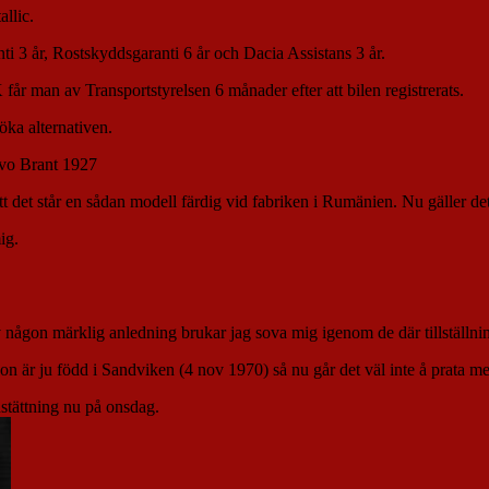
llic.
ti 3 år, Rostskyddsgaranti 6 år och Dacia Assistans 3 år.
r man av Transportstyrelsen 6 månader efter att bilen registrerats.
öka alternativen.
olvo Brant 1927
tt det står en sådan modell färdig vid fabriken i Rumänien. Nu gäller det 
ig.
v någon märklig anledning brukar jag sova mig igenom de där tillställ
 Hon är ju född i Sandviken (4 nov 1970) så nu går det väl inte å pr
stättning nu på onsdag.