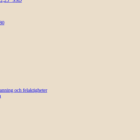
l 2,25″ SSD
80
sanning och felaktigheter
n