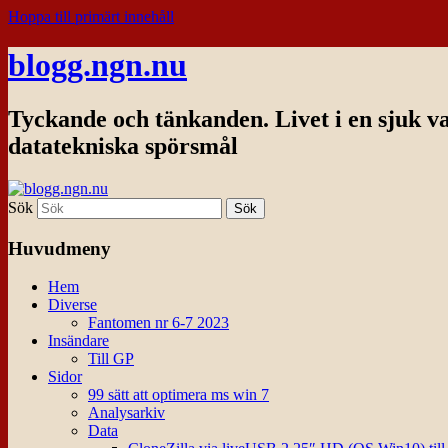
Hoppa till primärt innehåll
blogg.ngn.nu
Tyckande och tänkanden. Livet i en sjuk v
datatekniska spörsmål
Sök
Huvudmeny
Hem
Diverse
Fantomen nr 6-7 2023
Insändare
Till GP
Sidor
99 sätt att optimera ms win 7
Analysarkiv
Data