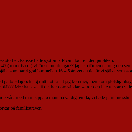
nes storhet, kanske hade systrarna P varit bättre i den publiken.
5 ( min distr.dr) vi får se hur det går?? jag ska förbereda mig och sen l
jälv, som har 4 grabbar mellan 16 – 5 år, vet att det är vi själva som sk
l på torsdag och jag mitt nöt sa att jag kommer, men kom plötsligt ihåg a
 då??? Mor hans sa att det har dom så klart – tror den lille rackarn vil
rde våra med min pappa o mamma väldigt enkla, vi hade ju minnesstund
 orkar på familjegraven.