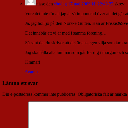
nisse
den
söndag 17 maj 2009 kl. 22:43 22
skrev:
Vore det inte för att jag är så imponerad över att det går 
Ja, jag höll jo på den Norske Gutten. Han är Friskis&Svet
Det innebär att vi är med i samma förening…
Så sant det du skriver att det är ens egen vilja som tar k
Jag ska hålla alla tummar som går för dig i morgon och s
Kramar!
Svara
↓
Lämna ett svar
Din e-postadress kommer inte publiceras.
Obligatoriska fält är märkta