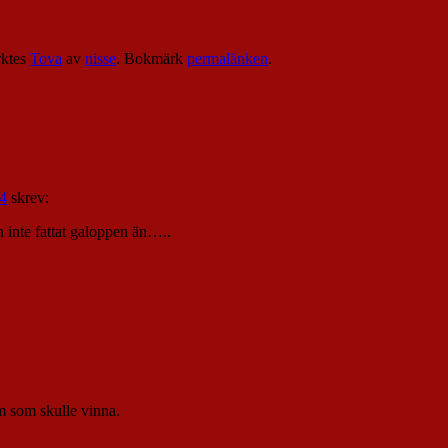
ktes
Tova
av
nisse
. Bokmärk
permalänken
.
14
skrev:
n inte fattat galoppen än…..
m som skulle vinna.