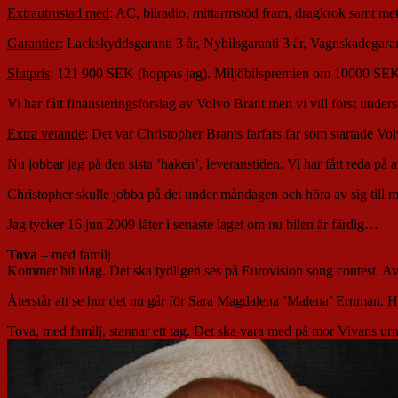
Extrautrustad med
: AC, bilradio, mittarmstöd fram, dragkrok samt meta
Garantier
: Lackskyddsgaranti 3 år, Nybilsgaranti 3 år, Vagnskadegaran
Slutpris
: 121 900 SEK (hoppas jag). Miljöbilspremien om 10000 SEK få
Vi har fått finansieringsförslag av Volvo Brant men vi vill först unders
Extra vetande
: Det var Christopher Brants farfars far som startade V
Nu jobbar jag på den sista ’haken’, leveranstiden. Vi har fått reda på a
Christopher skulle jobba på det under måndagen och höra av sig till m
Jag tycker 16 jun 2009 låter i senaste laget om nu bilen är färdig…
Tova
– med familj
Kommer hit idag. Det ska tydligen ses på Eurovision song contest. A
Återstår att se hur det nu går för Sara Magdalena ’Malena’ Ernman.
Tova, med familj, stannar ett tag. Det ska vara med på mor Vivans urn