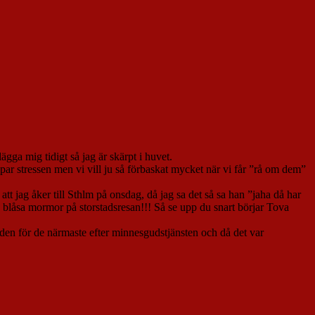
ägga mig tidigt så jag är skärpt i huvet.
apar stressen men vi vill ju så förbaskat mycket när vi får ”rå om dem”
tt jag åker till Sthlm på onsdag, då jag sa det så sa han ”jaha då har
le blåsa mormor på storstadsresan!!! Så se upp du snart börjar Tova
en för de närmaste efter minnesgudstjänsten och då det var