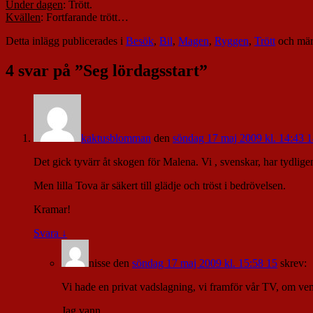
Under dagen
: Trött.
Kvällen
: Fortfarande trött…
Detta inlägg publicerades i
Besök
,
Bil
,
Magen
,
Ryggen
,
Trött
och mär
4 svar på ”
Seg lördagsstart
”
kaktusblomman
den
söndag 17 maj 2009 kl. 14:43 
Det gick tyvärr åt skogen för Malena. Vi , svenskar, har tydlige
Men lilla Tova är säkert till glädje och tröst i bedrövelsen.
Kramar!
Svara
↓
nisse
den
söndag 17 maj 2009 kl. 15:58 15
skrev:
Vi hade en privat vadslagning, vi framför vår TV, om ve
Jag vann…