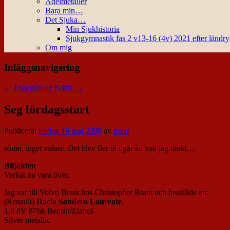
Ädelmetaller
Bara min…
Det Sjuka…
Min Sjukhistoria
Sjukgymnastik fas 2 v13-16 (4v) 2021 efter ländr
Om mig
Inläggsnavigering
←
Föregående
Nästa
→
Seg lördagsstart
Publicerat
lördag 16 maj 2009
av
nisse
sömn, inget vidare. Det blev fler öl i går än vad jag tänkt…
Biljakten
Verkat nu vara över.
Jag var till Volvo Brant hos Christopher Brant och beställde en:
(Renault)
Dacia Sandero Laureate
.
1.6 8V 87hk Bensin/Etanol
Silver metallic