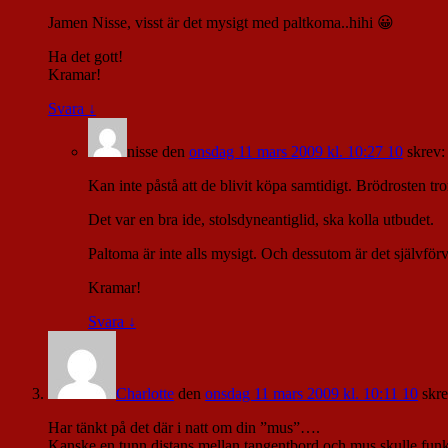
Jamen Nisse, visst är det mysigt med paltkoma..hihi 😀
Ha det gott!
Kramar!
Svara
↓
nisse
den
onsdag 11 mars 2009 kl. 10:27 10
skrev:
Kan inte påstå att de blivit köpa samtidigt. Brödrosten 
Det var en bra ide, stolsdyneantiglid, ska kolla utbudet.
Paltoma är inte alls mysigt. Och dessutom är det självför
Kramar!
Svara
↓
Charlotte
den
onsdag 11 mars 2009 kl. 10:11 10
skre
Har tänkt på det där i natt om din ”mus”….
Kanske en tunn distans mellan tangentbord och mus skulle fu