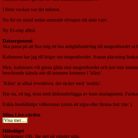
I förra veckan var det mikron.
Nu för en stund sedan snurrade elvispen sitt sista varv.
Ny El-visp alltså.
Dataergonomi
Ska passa på att fixa mig ett bra antiglidunderlag till tangentbordet oc
Kulmusen har jag till höger om tangentbordet. Annan placering funkar
Men, kulmusen vill gärna glida mot tangentbordet och just min tumme 
besvärande känsla när då tummen kommer i ’kläm’.
’Kläm’ är alltså överdrivet, det räcker med ’nudda’.
Har nu, ett tag, testa med diskunderlägga av tunn skumgummi. Funkar
Enkla hushållstips välkomnas (utom att tejpa eller limma fast :me: )
Mina Live-värden
[Visa mer…]
Hälsoläget
Morgonen
: OK, lite stel på vänster sida.