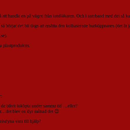
t handla en på vägen från tandläkaren. Och i samband med det så kan v
 så börjar det bli dags att ersätta den kolbaserade burköppnaren (det är j
se).
a plastprodukter.
:
ar de blivit inköpta under samma tid …eller?
ckor…det blev en dyr månad det 😉
lsdyna vara till hjälp?