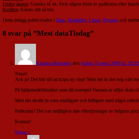
Under dagen
: Ganska så ok. Fick någon form av paltkoma efter lunch
Kvällen
: Känns rätt så bra.
Detta inlägg publicerades i
Data
,
Hushållet
,
Linux
,
Ryggen
och märk
8 svar på ”
Mest dataTisdag
”
Kristina Birkesten
den
tisdag 10 mars 2009 kl. 20:5
Nisse!
Ack ja! Det blir till att köpa ny visp! Men det är det nog värt 
På hjälpmedelsbutiker som till exempel Varsam.se säljer dom oli
Men det skulle ju vara smidigare och billigare med något enkel
Paltkoma? Det var möjligtvis inte efterdyningar av helgens pizz
Kramar!
Svara
↓