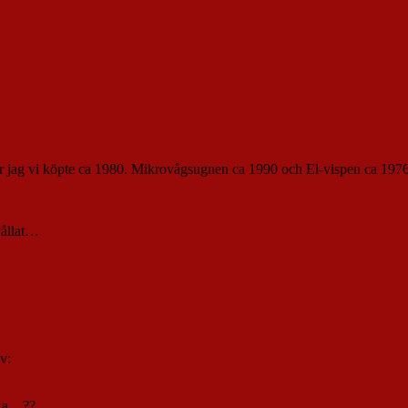
tror jag vi köpte ca 1980. Mikrovågsugnen ca 1990 och El-vispen ca 1976
vållat…
v:
nka…??