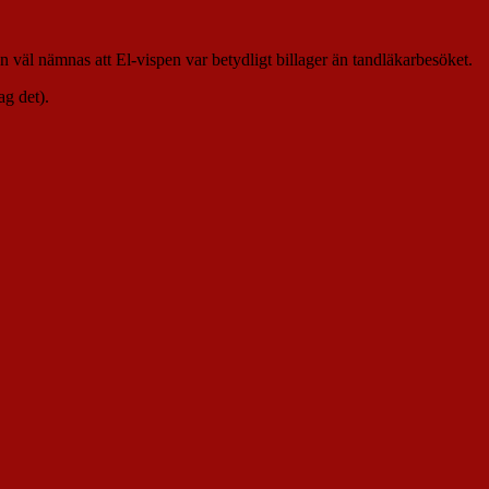
äl nämnas att El-vispen var betydligt billager än tandläkarbesöket.
ag det).