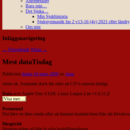
Ädelmetaller
Bara min…
Det Sjuka…
Min Sjukhistoria
Sjukgymnastik fas 2 v13-16 (4v) 2021 efter ländr
Om mig
Inläggsnavigering
←
Föregående
Nästa
→
Mest dataTisdag
Publicerat
tisdag 10 mars 2009
av
nisse
sömn ok. Somnade dock lite efter att CD’n snurrat färdigt.
Data
-acer Aspire One A110L Linux Linpus Lite v1.0.11.E
[Visa mer…]
Promenad
Det blev en liten runda efter att hustrun kommit hem från sitt förvärvs
Husgeråd
Hustrun måste gå hårt åt våra hushållsmaskiner…