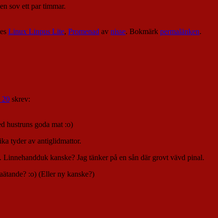
en sov ett par timmar.
tes
Linux Linpus Lite
,
Promenad
av
nisse
. Bokmärk
permalänken
.
2 20
skrev:
med hustruns goda mat :o)
ka tyder av antiglidmattor.
t. Linnehandduk kanske? Jag tänker på en sån där grovt vävd pinal.
aätande? :o) (Eller ny kanske?)