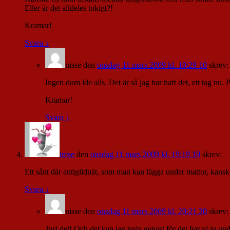
Eller är det alldeles tokigt?!
Kramar!
Svara
↓
nisse
den
onsdag 11 mars 2009 kl. 10:29 10
skrev:
Ingen dum ide alls. Det är så jag har haft det, ett tag 
Kramar!
Svara
↓
imse
den
onsdag 11 mars 2009 kl. 19:19 19
skrev:
Ett sånt där antiglidnät, som man kan lägga under mattor, kans
Svara
↓
nisse
den
onsdag 11 mars 2009 kl. 20:21 20
skrev:
Just det! Och det kan jag testa genast för det har vi ju u