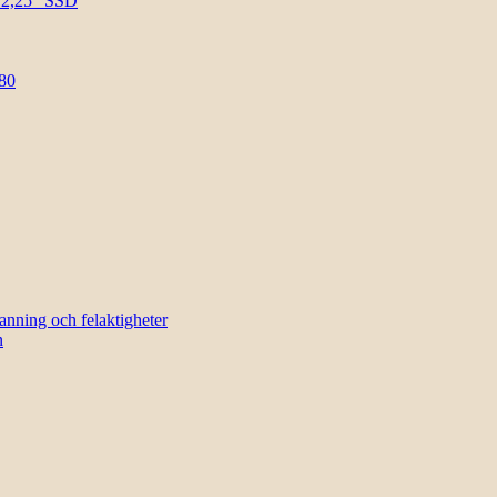
l 2,25″ SSD
80
sanning och felaktigheter
n