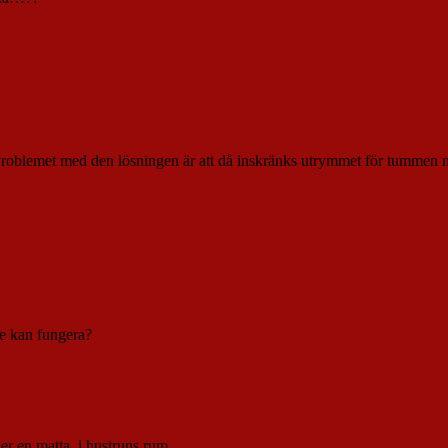
nu. Problemet med den lösningen är att då inskränks utrymmet för tummen
ke kan fungera?
nder en matta, i hustruns rum…