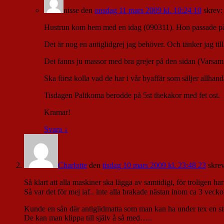
nisse
den
onsdag 11 mars 2009 kl. 10:24 10
skrev:
Hustrun kom hem med en idag (090311). Hon passade på at
Det är nog en antiglidgrej jag behöver. Och tänker jag till
Det fanns ju massor med bra grejer på den sidan (Varsam.
Ska först kolla vad de har i vår byaffär som säljer allhand
Tisdagen Paltkoma berodde på 5st thekakor med fet ost.
Kramar!
Svara
↓
Charlotte
den
tisdag 10 mars 2009 kl. 23:48 23
skrev
Så klart att alla maskiner ska lägga av samtidigt, för troligen h
Så var det för mej iaf.. inte alla brakade nästan inom ca 3 ve
Kunde en sån där antiglidmatta som man kan ha under tex en sto
De kan man klippa till själv å så med…..