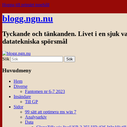
Hoppa till primärt innehåll
blogg.ngn.nu
Tyckande och tänkanden. Livet i en sjuk v
datatekniska spörsmål
Sök
Huvudmeny
Hem
Diverse
Fantomen nr 6-7 2023
Insändare
Till GP
Sidor
99 sätt att optimera ms win 7
Analysarkiv
Data