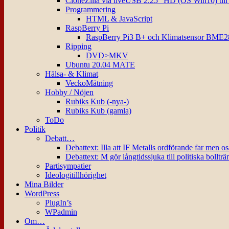
CloneZilla via liveUSB 2.25″ HD (OS Win10) til
Programmering
HTML & JavaScript
RaspBerry Pi
RaspBerry Pi3 B+ och Klimatsensor BME2
Ripping
DVD>MKV
Ubuntu 20.04 MATE
Hälsa- & Klimat
VeckoMätning
Hobby / Nöjen
Rubiks Kub (-nya-)
Rubiks Kub (gamla)
ToDo
Politik
Debatt…
Debattext: Illa att IF Metalls ordförande far men o
Debattext: M gör långtidssjuka till politiska bollträ
Partisympatier
Ideologitillhörighet
Mina Bilder
WordPress
PlugIn’s
WPadmin
Om…