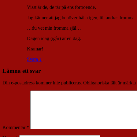
Visst är de, de tär på ens förtroende,
Jag känner att jag behöver hålla igen, till andras fromm
…du vet min fromma själ…
Dagen idag (igår) är en dag.
Kramar!
Svara
↓
Lämna ett svar
Din e-postadress kommer inte publiceras.
Obligatoriska fält är märkta
Kommentar
*