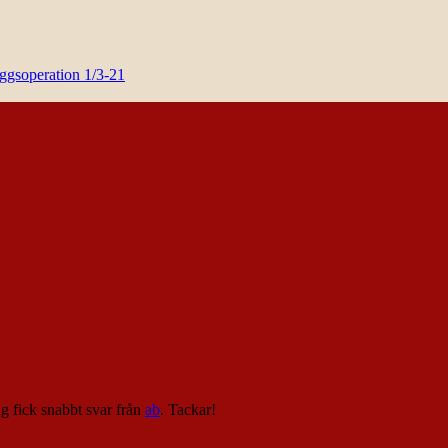
yggsoperation 1/3-21
ag fick snabbt svar från
ab
. Tackar!