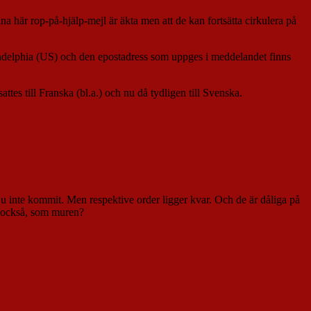
na här rop-på-hjälp-mejl är äkta men att de kan fortsätta cirkulera på
Philadelphia (US) och den epostadress som uppges i meddelandet finns
sattes till Franska (bl.a.) och nu då tydligen till Svenska.
 ju inte kommit. Men respektive order ligger kvar. Och de är dåliga på
er också, som muren?