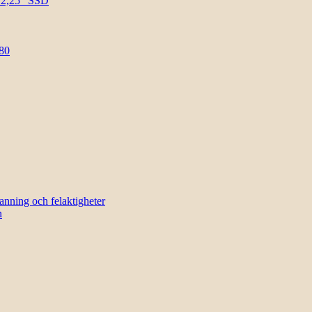
l 2,25″ SSD
80
sanning och felaktigheter
n