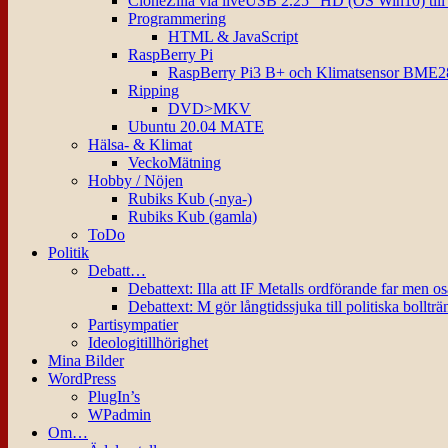
CloneZilla via liveUSB 2.25″ HD (OS Win10) til
Programmering
HTML & JavaScript
RaspBerry Pi
RaspBerry Pi3 B+ och Klimatsensor BME2
Ripping
DVD>MKV
Ubuntu 20.04 MATE
Hälsa- & Klimat
VeckoMätning
Hobby / Nöjen
Rubiks Kub (-nya-)
Rubiks Kub (gamla)
ToDo
Politik
Debatt…
Debattext: Illa att IF Metalls ordförande far men o
Debattext: M gör långtidssjuka till politiska bollträ
Partisympatier
Ideologitillhörighet
Mina Bilder
WordPress
PlugIn’s
WPadmin
Om…