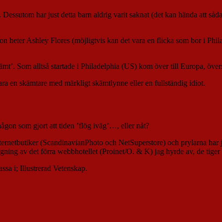
Dessutom har just detta barn aldrig varit saknat (det kan hända att såda
att hon heter Ashley Flores (möjligtvis kan det vara en flicka som bor i 
 ’skämt’. Som alltså startade i Philadelphia (US) kom över till Europa, över
ara en skämtare med märkligt skämtlynne eller en fullständig idiot.
någon som gjort att tiden ’flög iväg’…, eller nåt?
a internetbutiker (ScandinavianPhoto och NetSuperstore) och prylarna har
sägning av det förra webbhotellet (Proinet/O. & K) jag hyrde av, de tig
assa i; Illustrerad Vetenskap.