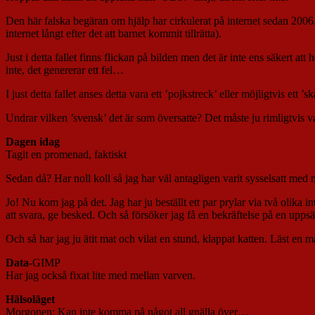
Den här falska begäran om hjälp har cirkulerat på internet sedan 2006. 
internet långt efter det att barnet kommit tillrätta).
Just i detta fallet finns flickan på bilden men det är inte ens säkert 
inte, det genererar ett fel…
I just detta fallet anses detta vara ett ’pojkstreck’ eller möjligtvis ett
Undrar vilken ’svensk’ det är som översatte? Det måste ju rimligtvis v
Dagen idag
Tagit en promenad, faktiskt
Sedan då? Har noll koll så jag har väl antagligen varit sysselsatt med 
Jo! Nu kom jag på det. Jag har ju beställt ett par prylar via två olik
att svara, ge besked. Och så försöker jag få en bekräftelse på en upp
Och så har jag ju ätit mat och vilat en stund, klappat katten. Läst en m
Data
-GIMP
Har jag också fixat lite med mellan varven.
Hälsoläget
Morgonen
: Kan inte komma på något all gnälla över…