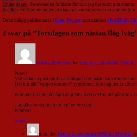
Under dagen
: Promenaden funkade fint och jag har skött mitt ätande
Kvällen
: Fortfarande inget att klaga på som är utöver det vanliga (on
Detta inlägg publicerades i
Data
,
Ryggen
och märktes
ePostBluff
,
Gi
2 svar på ”
Torsdagen som nästan flög iväg
Kristina Birkesten
den
fredag 21 november 2008 kl.
Nisse!
Vad sådana epost bluffar är tråkiga! Det måste vara idioter som 
Det blir lätt ”vargen kommer” syndromet, den dag det är allvar
Kommer du inte på något att gnälla över?? Hm, det går inte an så
Jag gläds med dig att du haft en bra dag!
Kramar!
Svara
↓
nisse
den
fredag 21 november 2008 kl. 21:49 21
s