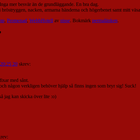
. Inga mer besvär än de grundläggande. En bra dag.
t i bröstryggen, nacken, armarna händerna och högerbenet samt mitt väsan
mp
,
Promenad
,
WebbHotell
av
nisse
. Bokmärk
permalänken
.
”
 20:25 20
skrev:
fixar med sånt.
 och någon verkligen behöver hjälp så finns ingen som bryr sig! Suck!
 jag kan skicka över lite :o)
krev: