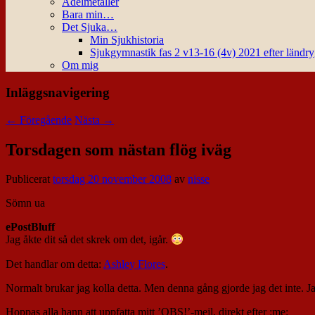
Ädelmetaller
Bara min…
Det Sjuka…
Min Sjukhistoria
Sjukgymnastik fas 2 v13-16 (4v) 2021 efter ländr
Om mig
Inläggsnavigering
←
Föregående
Nästa
→
Torsdagen som nästan flög iväg
Publicerat
torsdag 20 november 2008
av
nisse
Sömn ua
ePostBluff
Jag åkte dit så det skrek om det, igår.
Det handlar om detta:
Ashley Flores
.
Normalt brukar jag kolla detta. Men denna gång gjorde jag det inte. J
Hoppas alla hann att uppfatta mitt ’OBS!’-mejl, direkt efter :me: