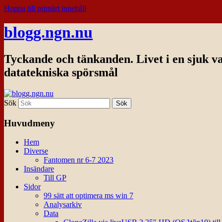
Hoppa till primärt innehåll
blogg.ngn.nu
Tyckande och tänkanden. Livet i en sjuk v
datatekniska spörsmål
Sök
Huvudmeny
Hem
Diverse
Fantomen nr 6-7 2023
Insändare
Till GP
Sidor
99 sätt att optimera ms win 7
Analysarkiv
Data