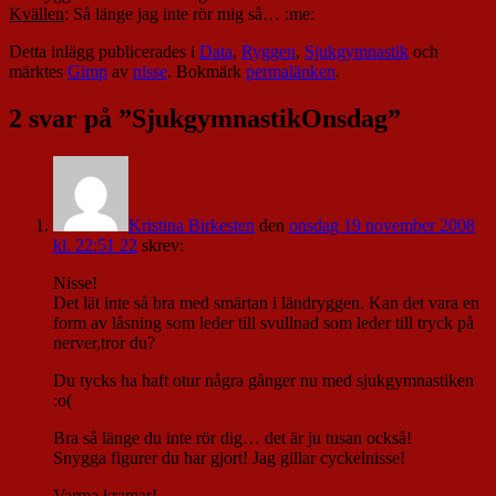
Kvällen
: Så länge jag inte rör mig så… :me:
Detta inlägg publicerades i
Data
,
Ryggen
,
Sjukgymnastik
och
märktes
Gimp
av
nisse
. Bokmärk
permalänken
.
2 svar på ”
SjukgymnastikOnsdag
”
Kristina Birkesten
den
onsdag 19 november 2008
kl. 22:51 22
skrev:
Nisse!
Det lät inte så bra med smärtan i ländryggen. Kan det vara en
form av låsning som leder till svullnad som leder till tryck på
nerver,tror du?
Du tycks ha haft otur några gånger nu med sjukgymnastiken
:o(
Bra så länge du inte rör dig… det är ju tusan också!
Snygga figurer du har gjort! Jag gillar cyckelnisse!
Varma kramar!