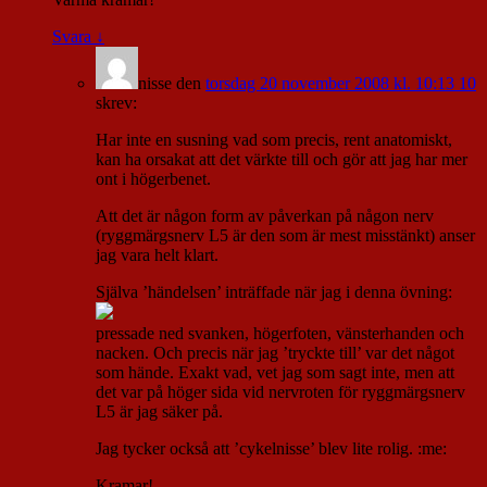
Svara
↓
nisse
den
torsdag 20 november 2008 kl. 10:13 10
skrev:
Har inte en susning vad som precis, rent anatomiskt,
kan ha orsakat att det värkte till och gör att jag har mer
ont i högerbenet.
Att det är någon form av påverkan på någon nerv
(ryggmärgsnerv L5 är den som är mest misstänkt) anser
jag vara helt klart.
Själva ’händelsen’ inträffade när jag i denna övning:
pressade ned svanken, högerfoten, vänsterhanden och
nacken. Och precis när jag ’tryckte till’ var det något
som hände. Exakt vad, vet jag som sagt inte, men att
det var på höger sida vid nervroten för ryggmärgsnerv
L5 är jag säker på.
Jag tycker också att ’cykelnisse’ blev lite rolig. :me:
Kramar!