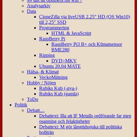
99 sätt att optimera ms win 7
Analysarkiv
Data
CloneZilla via liveUSB 2.25″ HD (OS Win10)
till 2,25″ SSD
Programmering
HTML & JavaScript
RaspBerry Pi
RaspBerry Pi3 B+ och Klimatsensor
BME280
Ripping
DVD>MKV
Ubuntu 20.04 MATE
Hälsa- & Klimat
VeckoMätning
Hobby / Nöjen
Rubiks Kub (-nya-)
Rubiks Kub (gamla)
ToDo
Politik
Debatt…
Debattext: Illa att IF Metalls ordförande far men
osanning och felaktigheter
Debattext: M gör långtidssjuka till politiska
bollträn