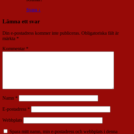
Svara
↓
Lämna ett svar
Din e-postadress kommer inte publiceras.
Obligatoriska fält är
märkta
*
Kommentar
*
Namn
*
E-postadress
*
Webbplats
Spara mitt namn, min e-postadress och webbplats i denna