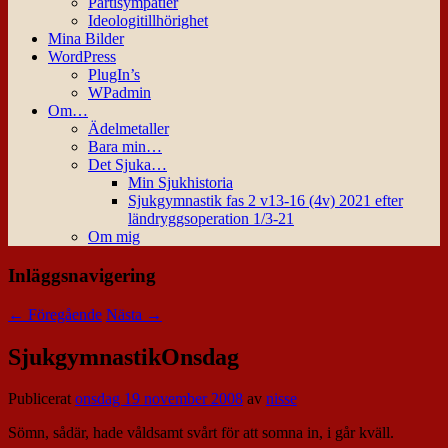
Partisympatier
Ideologitillhörighet
Mina Bilder
WordPress
PlugIn’s
WPadmin
Om…
Ädelmetaller
Bara min…
Det Sjuka…
Min Sjukhistoria
Sjukgymnastik fas 2 v13-16 (4v) 2021 efter
ländryggsoperation 1/3-21
Om mig
Inläggsnavigering
←
Föregående
Nästa
→
SjukgymnastikOnsdag
Publicerat
onsdag 19 november 2008
av
nisse
Sömn, sådär, hade våldsamt svårt för att somna in, i går kväll.