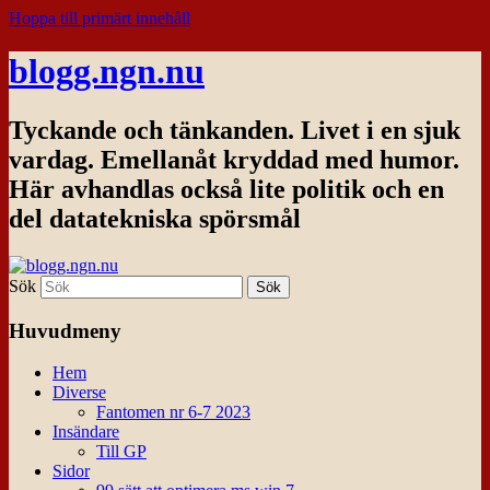
Hoppa till primärt innehåll
blogg.ngn.nu
Tyckande och tänkanden. Livet i en sjuk
vardag. Emellanåt kryddad med humor.
Här avhandlas också lite politik och en
del datatekniska spörsmål
Sök
Huvudmeny
Hem
Diverse
Fantomen nr 6-7 2023
Insändare
Till GP
Sidor