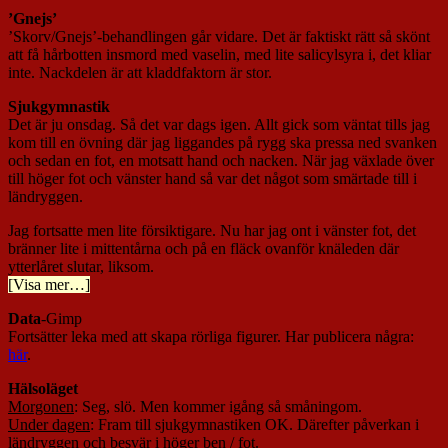
’Gnejs’
’Skorv/Gnejs’-behandlingen går vidare. Det är faktiskt rätt så skönt
att få hårbotten insmord med vaselin, med lite salicylsyra i, det kliar
inte. Nackdelen är att kladdfaktorn är stor.
Sjukgymnastik
Det är ju onsdag. Så det var dags igen. Allt gick som väntat tills jag
kom till en övning där jag liggandes på rygg ska pressa ned svanken
och sedan en fot, en motsatt hand och nacken. När jag växlade över
till höger fot och vänster hand så var det något som smärtade till i
ländryggen.
Jag fortsatte men lite försiktigare. Nu har jag ont i vänster fot, det
bränner lite i mittentårna och på en fläck ovanför knäleden där
ytterlåret slutar, liksom.
[Visa mer…]
Data
-Gimp
Fortsätter leka med att skapa rörliga figurer. Har publicera några:
här
.
Hälsoläget
Morgonen
: Seg, slö. Men kommer igång så småningom.
Under dagen
: Fram till sjukgymnastiken OK. Därefter påverkan i
ländryggen och besvär i höger ben / fot.