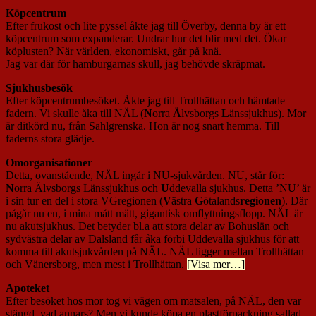
Köpcentrum
Efter frukost och lite pyssel åkte jag till Överby, denna by är ett
köpcentrum som expanderar. Undrar hur det blir med det. Ökar
köplusten? När världen, ekonomiskt, går på knä.
Jag var där för hamburgarnas skull, jag behövde skräpmat.
Sjukhusbesök
Efter köpcentrumbesöket. Åkte jag till Trollhättan och hämtade
fadern. Vi skulle åka till NÄL (
N
orra
Ä
lvsborgs
L
änssjukhus). Mor
är ditkörd nu, från Sahlgrenska. Hon är nog snart hemma. Till
faderns stora glädje.
Omorganisationer
Detta, ovanstående, NÄL ingår i NU-sjukvården. NU, står för:
N
orra Älvsborgs Länssjukhus och
U
ddevalla sjukhus. Detta ’NU’ är
i sin tur en del i stora VGregionen (
V
ästra
G
ötalands
regionen
). Där
pågår nu en, i mina mått mätt, gigantisk omflyttningsflopp. NÄL är
nu akutsjukhus. Det betyder bl.a att stora delar av Bohuslän och
sydvästra delar av Dalsland får åka förbi Uddevalla sjukhus för att
komma till akutsjukvården på NÄL. NÄL ligger mellan Trollhättan
och Vänersborg, men mest i Trollhättan.
[Visa mer…]
Apoteket
Efter besöket hos mor tog vi vägen om matsalen, på NÄL, den var
stängd, vad annars? Men vi kunde köpa en plastförpackning sallad