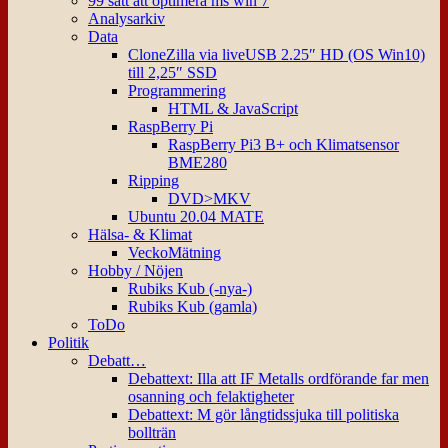
99 sätt att optimera ms win 7
Analysarkiv
Data
CloneZilla via liveUSB 2.25″ HD (OS Win10)
till 2,25″ SSD
Programmering
HTML & JavaScript
RaspBerry Pi
RaspBerry Pi3 B+ och Klimatsensor
BME280
Ripping
DVD>MKV
Ubuntu 20.04 MATE
Hälsa- & Klimat
VeckoMätning
Hobby / Nöjen
Rubiks Kub (-nya-)
Rubiks Kub (gamla)
ToDo
Politik
Debatt…
Debattext: Illa att IF Metalls ordförande far men
osanning och felaktigheter
Debattext: M gör långtidssjuka till politiska
bollträn