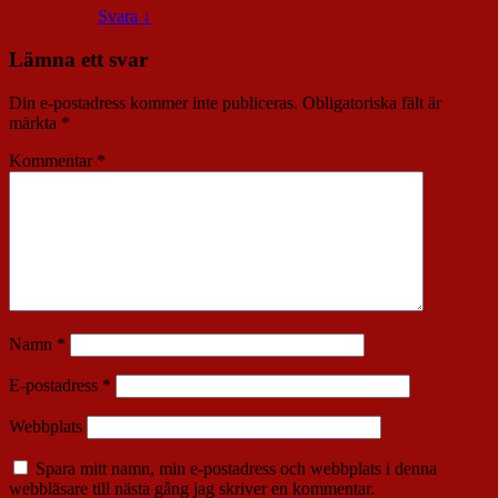
Svara
↓
Lämna ett svar
Din e-postadress kommer inte publiceras.
Obligatoriska fält är
märkta
*
Kommentar
*
Namn
*
E-postadress
*
Webbplats
Spara mitt namn, min e-postadress och webbplats i denna
webbläsare till nästa gång jag skriver en kommentar.