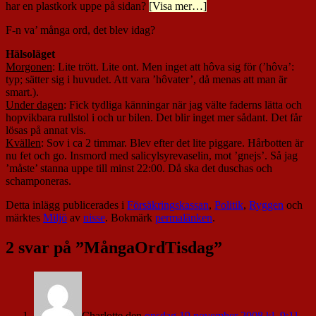
har en plastkork uppe på sidan?
[Visa mer…]
F-n va’ många ord, det blev idag?
Hälsoläget
Morgonen
: Lite trött. Lite ont. Men inget att hôva sig för (’hôva’:
typ; sätter sig i huvudet. Att vara ’hôvater’, då menas att man är
smart.).
Under dagen
: Fick tydliga känningar när jag välte faderns lätta och
hopvikbara rullstol i och ur bilen. Det blir inget mer sådant. Det får
lösas på annat vis.
Kvällen
: Sov i ca 2 timmar. Blev efter det lite piggare. Hårbotten är
nu fet och go. Insmord med salicylsyrevaselin, mot ’gnejs’. Så jag
’måste’ stanna uppe till minst 22:00. Då ska det duschas och
schamponeras.
Detta inlägg publicerades i
Försäkringskassan
,
Politik
,
Ryggen
och
märktes
Miljö
av
nisse
. Bokmärk
permalänken
.
2 svar på ”
MångaOrdTisdag
”
Charlotte
den
onsdag 19 november 2008 kl. 9:11