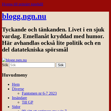
Hoppa till primärt innehåll
blogg.ngn.nu
Tyckande och tänkanden. Livet i en sjuk
vardag. Emellanåt kryddad med humor.
Här avhandlas också lite politik och en
del datatekniska spörsmål
Sök
Huvudmeny
Hem
Diverse
Fantomen nr 6-7 2023
Insändare
Till GP
Sidor