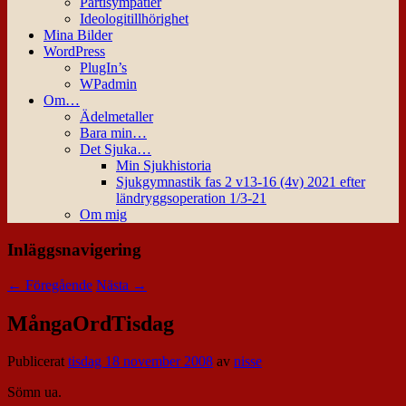
Partisympatier
Ideologitillhörighet
Mina Bilder
WordPress
PlugIn’s
WPadmin
Om…
Ädelmetaller
Bara min…
Det Sjuka…
Min Sjukhistoria
Sjukgymnastik fas 2 v13-16 (4v) 2021 efter
ländryggsoperation 1/3-21
Om mig
Inläggsnavigering
←
Föregående
Nästa
→
MångaOrdTisdag
Publicerat
tisdag 18 november 2008
av
nisse
Sömn ua.