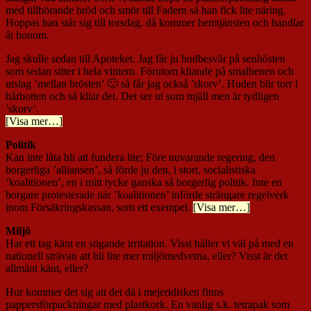
med tillhörande bröd och smör till Fadern så han fick lite näring.
Hoppas han står sig till torsdag, då kommer hemtjänsten och handlar
åt honom.
Jag skulle sedan till Apoteket. Jag får ju hudbesvär på senhösten
som sedan sitter i hela vintern. Förutom kliande på smalbenen och
utslag ’mellan brösten’ 🙂 så får jag också ’skorv’. Huden blir torr i
hårbotten och så kliar det. Det ser ut som mjäll men är tydligen
’skorv’.
[Visa mer…]
Politik
Kan inte låta bli att fundera lite; Före nuvarande regering, den
borgerliga ’alliansen’, så förde ju den, i stort, socialistiska
’koalitionen’, en i mitt tycke ganska så borgerlig politik. Inte en
borgare protesterade när ’koalitionen’ införde strängare regelverk
inom Försäkringskassan, som ett exempel.
[Visa mer…]
Miljö
Har ett tag känt en stigande irritation. Visst håller vi väl på med en
nationell strävan att bli lite mer miljömedvetna, eller? Visst är det
allmänt känt, eller?
Hur kommer det sig att det då i mejeridisken finns
pappersförpackningar med plastkork. En vanlig s.k. tetrapak som