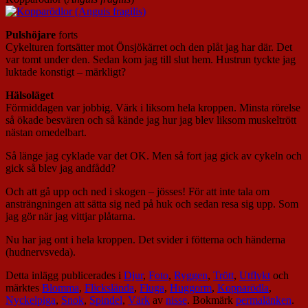
Pulshöjare
forts
Cykelturen fortsätter mot Önsjökärret och den plåt jag har där. Det
var tomt under den. Sedan kom jag till slut hem. Hustrun tyckte jag
luktade konstigt – märkligt?
Hälsoläget
Förmiddagen var jobbig. Värk i liksom hela kroppen. Minsta rörelse
så ökade besvären och så kände jag hur jag blev liksom muskeltrött
nästan omedelbart.
Så länge jag cyklade var det OK. Men så fort jag gick av cykeln och
gick så blev jag andfådd?
Och att gå upp och ned i skogen – jösses! För att inte tala om
ansträngningen att sätta sig ned på huk och sedan resa sig upp. Som
jag gör när jag vittjar plåtarna.
Nu har jag ont i hela kroppen. Det svider i fötterna och händerna
(hudnervsveda).
Detta inlägg publicerades i
Djur
,
Foto
,
Ryggen
,
Trött
,
Utflykt
och
märktes
Blomma
,
Flickslända
,
Fluga
,
Huggorm
,
Kopparödla
,
Nyckelpiga
,
Snok
,
Spindel
,
Värk
av
nisse
. Bokmärk
permalänken
.