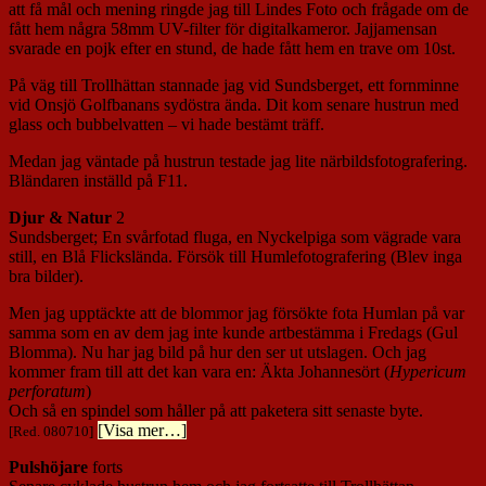
att få mål och mening ringde jag till Lindes Foto och frågade om de
fått hem några 58mm UV-filter för digitalkameror. Jajjamensan
svarade en pojk efter en stund, de hade fått hem en trave om 10st.
På väg till Trollhättan stannade jag vid Sundsberget, ett fornminne
vid Onsjö Golfbanans sydöstra ända. Dit kom senare hustrun med
glass och bubbelvatten – vi hade bestämt träff.
Medan jag väntade på hustrun testade jag lite närbildsfotografering.
Bländaren inställd på F11.
Djur & Natur
2
Sundsberget; En svårfotad fluga, en Nyckelpiga som vägrade vara
still, en Blå Flickslända. Försök till Humlefotografering (Blev inga
bra bilder).
Men jag upptäckte att de blommor jag försökte fota Humlan på var
samma som en av dem jag inte kunde artbestämma i Fredags (Gul
Blomma). Nu har jag bild på hur den ser ut utslagen. Och jag
kommer fram till att det kan vara en: Äkta Johannesört (
Hypericum
perforatum
)
Och så en spindel som håller på att paketera sitt senaste byte.
[Visa mer…]
[Red. 080710]
Pulshöjare
forts