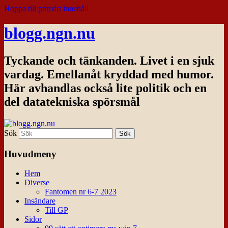
Hoppa till primärt innehåll
blogg.ngn.nu
Tyckande och tänkanden. Livet i en sjuk
vardag. Emellanåt kryddad med humor.
Här avhandlas också lite politik och en
del datatekniska spörsmål
Sök
Huvudmeny
Hem
Diverse
Fantomen nr 6-7 2023
Insändare
Till GP
Sidor