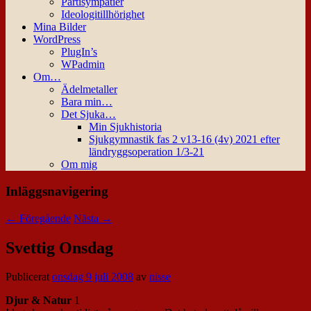
Partisympatier
Ideologitillhörighet
Mina Bilder
WordPress
PlugIn’s
WPadmin
Om…
Ädelmetaller
Bara min…
Det Sjuka…
Min Sjukhistoria
Sjukgymnastik fas 2 v13-16 (4v) 2021 efter
ländryggsoperation 1/3-21
Om mig
Inläggsnavigering
←
Föregående
Nästa
→
Svettig Onsdag
Publicerat
onsdag 9 juli 2008
av
nisse
Djur & Natur
1