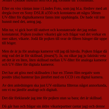
Senare cyklade hustrun hem och jag fortsatte till Trollhättan.
Efter en viss väntan inne i Lindes Foto, som jag bl.a. fördrev med att
dregla över en Sony DSLR a350 och konstatera att några 58mm
UV-filter för digitalkameror fanns inte upphängda. De hade väl inte
hunnit med det, antog jag.
Min tur, vi gick bort till stativet och konstaterade det jag redan
konstaterat. Pojken (osäker vikarie) går och frågar vad det verkar en
mer säker, vikarie. Jodå får pojken till svar de filtren hänger där uppe
till höger.
Men de är ju för analoga kameror vill jag då hävda. Pojken frågar då
mig vad det är för skillnad, jösses(?). Ja, nu råkar jag ju faktiskt veta
att det är en liten, liten skillnad mellan UV-filter för analoga kameror
och UV-filter för digitala kameror.
Det har att göra med skillnaden i hur en 35mm film negativ som
positiv (dia) hanterar ljus jämfört med en CCD i en digital kamera.
Av den anledningen ska just UV-strålarna filtreras något annorlunda,
om vi nu jämför analogt och digitalt.
Det där förklarade jag inte för pojken utan sa bara; det är skillnad.
Då går han och frågar sin äldre vikariepartner (antar jag) och denne