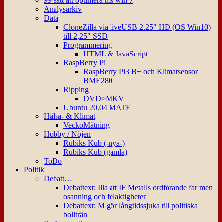
99 sätt att optimera ms win 7
Analysarkiv
Data
CloneZilla via liveUSB 2.25″ HD (OS Win10)
till 2,25″ SSD
Programmering
HTML & JavaScript
RaspBerry Pi
RaspBerry Pi3 B+ och Klimatsensor
BME280
Ripping
DVD>MKV
Ubuntu 20.04 MATE
Hälsa- & Klimat
VeckoMätning
Hobby / Nöjen
Rubiks Kub (-nya-)
Rubiks Kub (gamla)
ToDo
Politik
Debatt…
Debattext: Illa att IF Metalls ordförande far men
osanning och felaktigheter
Debattext: M gör långtidssjuka till politiska
bollträn