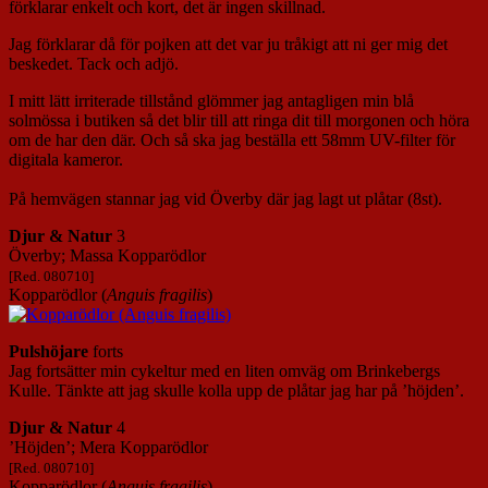
förklarar enkelt och kort, det är ingen skillnad.
Jag förklarar då för pojken att det var ju tråkigt att ni ger mig det
beskedet. Tack och adjö.
I mitt lätt irriterade tillstånd glömmer jag antagligen min blå
solmössa i butiken så det blir till att ringa dit till morgonen och höra
om de har den där. Och så ska jag beställa ett 58mm UV-filter för
digitala kameror.
På hemvägen stannar jag vid Överby där jag lagt ut plåtar (8st).
Djur & Natur
3
Överby; Massa Kopparödlor
[Red. 080710]
Kopparödlor (
Anguis fragilis
)
Pulshöjare
forts
Jag fortsätter min cykeltur med en liten omväg om Brinkebergs
Kulle. Tänkte att jag skulle kolla upp de plåtar jag har på ’höjden’.
Djur & Natur
4
’Höjden’; Mera Kopparödlor
[Red. 080710]
Kopparödlor (
Anguis fragilis
)