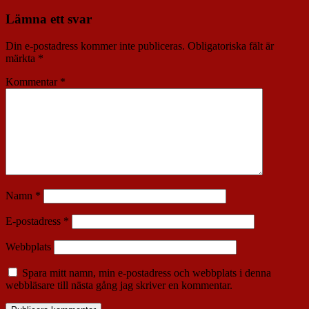
Lämna ett svar
Din e-postadress kommer inte publiceras.
Obligatoriska fält är
märkta
*
Kommentar
*
Namn
*
E-postadress
*
Webbplats
Spara mitt namn, min e-postadress och webbplats i denna
webbläsare till nästa gång jag skriver en kommentar.