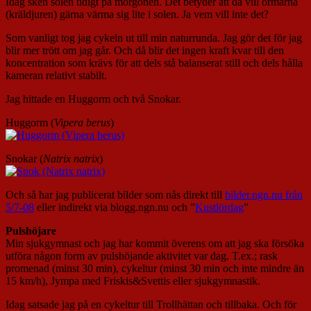
Idag sken solen tidigt på morgonen. Det betyder att då vill ormarna
(kräldjuren) gärna värma sig lite i solen. Ja vem vill inte det?
Som vanligt tog jag cykeln ut till min naturrunda. Jag gör det för jag
blir mer trött om jag går. Och då blir det ingen kraft kvar till den
koncentration som krävs för att dels stå balanserat still och dels hålla
kameran relativt stabilt.
Jag hittade en Huggorm och två Snokar.
Huggorm (
Vipera berus
)
Snokar (
Natrix natrix
)
Och så har jag publicerat bilder som nås direkt till
bilder.ngn.nu från
5/7-08
eller indirekt via blogg.ngn.nu och ”
Kustlördag
”
Pulshöjare
Min sjukgymnast och jag har kommit överens om att jag ska försöka
utföra någon form av pulshöjande aktivitet var dag. T.ex.; rask
promenad (minst 30 min), cykeltur (minst 30 min och inte mindre än
15 km/h), Jympa med Friskis&Svettis eller sjukgymnastik.
Idag satsade jag på en cykeltur till Trollhättan och tillbaka. Och för