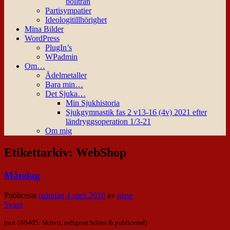
bollträn
Partisympatier
Ideologitillhörighet
Mina Bilder
WordPress
PlugIn’s
WPadmin
Om…
Ädelmetaller
Bara min…
Det Sjuka…
Min Sjukhistoria
Sjukgymnastik fas 2 v13-16 (4v) 2021 efter
ländryggsoperation 1/3-21
Om mig
Etikettarkiv:
WebShop
Måndag
Publicerat
måndag 4 april 2016
av
nisse
Svara
(not 160405: Skrivit, redigerat bilder & publicerad)