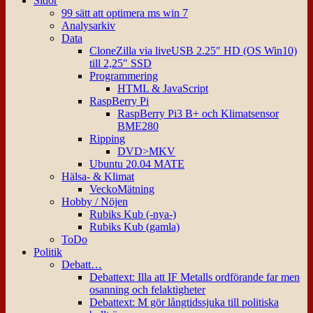
Sidor
99 sätt att optimera ms win 7
Analysarkiv
Data
CloneZilla via liveUSB 2.25″ HD (OS Win10)
till 2,25″ SSD
Programmering
HTML & JavaScript
RaspBerry Pi
RaspBerry Pi3 B+ och Klimatsensor
BME280
Ripping
DVD>MKV
Ubuntu 20.04 MATE
Hälsa- & Klimat
VeckoMätning
Hobby / Nöjen
Rubiks Kub (-nya-)
Rubiks Kub (gamla)
ToDo
Politik
Debatt…
Debattext: Illa att IF Metalls ordförande far men
osanning och felaktigheter
Debattext: M gör långtidssjuka till politiska