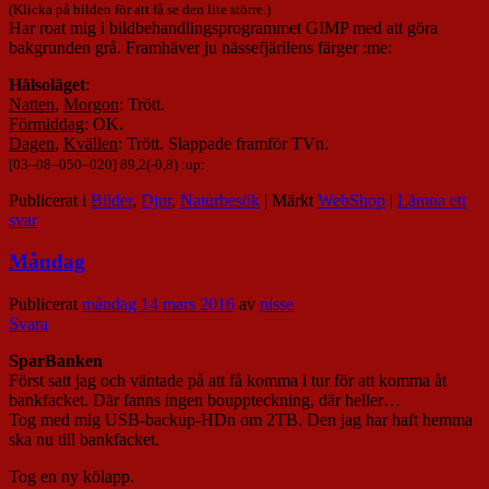
(Klicka på bilden för att få se den lite större.)
Har roat mig i bildbehandlingsprogrammet GIMP med att göra
bakgrunden grå. Framhäver ju nässefjärilens färger :me:
Hälsoläget
:
Natten
,
Morgon
: Trött.
Förmiddag
: OK.
Dagen
,
Kvällen
: Trött. Slappade framför TVn.
[
03
–
08
–
050
–
020
] 89,2(-0,8) :up:
Publicerat i
Bilder
,
Djur
,
Naturbesök
|
Märkt
WebShop
|
Lämna ett
svar
Måndag
Publicerat
måndag 14 mars 2016
av
nisse
Svara
SparBanken
Först satt jag och väntade på att få komma i tur för att komma åt
bankfacket. Där fanns ingen bouppteckning, där heller…
Tog med mig USB-backup-HDn om 2TB. Den jag har haft hemma
ska nu till bankfacket.
Tog en ny kölapp.