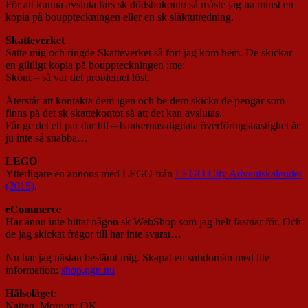
För att kunna avsluta fars sk dödsbokonto så måste jag ha minst en
kopia på bouppteckningen eller en sk släktutredning.
Skatteverket
Satte mig och ringde Skatteverket så fort jag kom hem. De skickar
en giltligt kopia på bouppteckningen :me:
Skönt – så var det problemet löst.
Återstår att kontakta dem igen och be dem skicka de pengar som
finns på det sk skattekontot så att det kan avslutas.
Får ge det ett par dar till – bankernas digitala överföringshastighet är
ju inte så snabba…
LEGO
Ytterligare en annons med LEGO från
LEGO City Adventskalender
(2015)
.
eCommerce
Har ännu inte hittat någon sk WebShop som jag helt fastnar för. Och
de jag skickat frågor till har inte svarat…
Nu har jag nästan bestämt mig. Skapat en subdomän med lite
information:
shop.ngn.nu
Hälsoläget
:
Natten
,
Morgon
: OK.