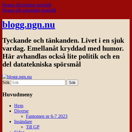
Hoppa till primärt innehåll
Hoppa till sekundärt innehåll
blogg.ngn.nu
Tyckande och tänkanden. Livet i en sjuk
vardag. Emellanåt kryddad med humor.
Här avhandlas också lite politik och en
del datatekniska spörsmål
Sök
Huvudmeny
Hem
Diverse
Fantomen nr 6-7 2023
Insändare
Till GP