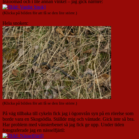
Inzoomad och i lite annan vinkel – jag gick närmre:
(Klicka på bilden för att få se den lite större.)
Hela snoken:
(Klicka på bilden för att få se den lite större.)
På väg tillbaka till cykeln fick jag i ögonvrån syn på en rörelse som
borde vara en Skogsödla. Ställde mig och väntade. Gick inte så bra.
Har problem med vänsterbenet så jag fick ge upp. Under tiden
fotograferade jag en nässelfjäril: