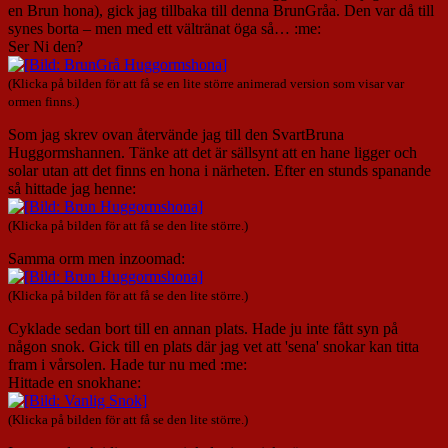
en Brun hona), gick jag tillbaka till denna BrunGråa. Den var då till
synes borta – men med ett vältränat öga så… :me:
Ser Ni den?
(Klicka på bilden för att få se en lite större animerad version som visar var
ormen finns.)
Som jag skrev ovan återvände jag till den SvartBruna
Huggormshannen. Tänke att det är sällsynt att en hane ligger och
solar utan att det finns en hona i närheten. Efter en stunds spanande
så hittade jag henne:
(Klicka på bilden för att få se den lite större.)
Samma orm men inzoomad:
(Klicka på bilden för att få se den lite större.)
Cyklade sedan bort till en annan plats. Hade ju inte fått syn på
någon snok. Gick till en plats där jag vet att 'sena' snokar kan titta
fram i vårsolen. Hade tur nu med :me:
Hittade en snokhane:
(Klicka på bilden för att få se den lite större.)