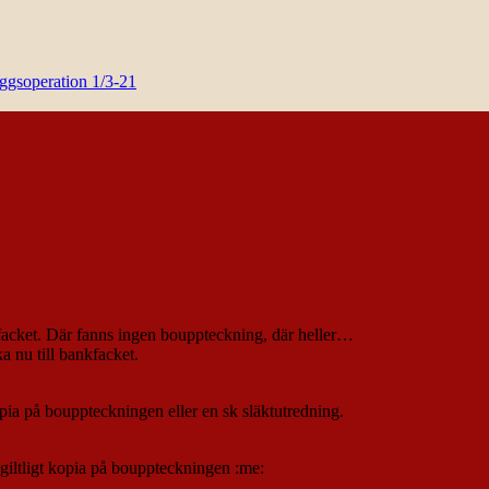
yggsoperation 1/3-21
kfacket. Där fanns ingen bouppteckning, där heller…
nu till bankfacket.
pia på bouppteckningen eller en sk släktutredning.
giltligt kopia på bouppteckningen :me: