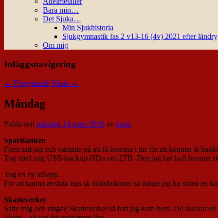
Ädelmetaller
Bara min…
Det Sjuka…
Min Sjukhistoria
Sjukgymnastik fas 2 v13-16 (4v) 2021 efter ländr
Om mig
Inläggsnavigering
←
Föregående
Nästa
→
Måndag
Publicerat
måndag 14 mars 2016
av
nisse
SparBanken
Först satt jag och väntade på att få komma i tur för att komma åt ban
Tog med mig USB-backup-HDn om 2TB. Den jag har haft hemma ska 
Tog en ny kölapp.
För att kunna avsluta fars sk dödsbokonto så måste jag ha minst en ko
Skatteverket
Satte mig och ringde Skatteverket så fort jag kom hem. De skickar en 
Skönt – så var det problemet löst.