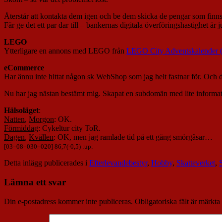
Återstår att kontakta dem igen och be dem skicka de pengar som finns p
Får ge det ett par dar till – bankernas digitala överföringshastighet är
LEGO
Ytterligare en annons med LEGO från
LEGO City Adventskalender 
eCommerce
Har ännu inte hittat någon sk WebShop som jag helt fastnar för. Och de
Nu har jag nästan bestämt mig. Skapat en subdomän med lite informa
Hälsoläget
:
Natten
,
Morgon
: OK.
Förmiddag
: Cykeltur city ToR.
Dagen
,
Kvällen
: OK, men jag ramlade tid på ett gäng smörgåsar…
[
03
–
08
–
030
–
020
] 86,7(-0,5) :up:
Detta inlägg publicerades i
Efterlevandebestyr
,
Hobby
,
Skatteverket
,
Lämna ett svar
Din e-postadress kommer inte publiceras.
Obligatoriska fält är märkta