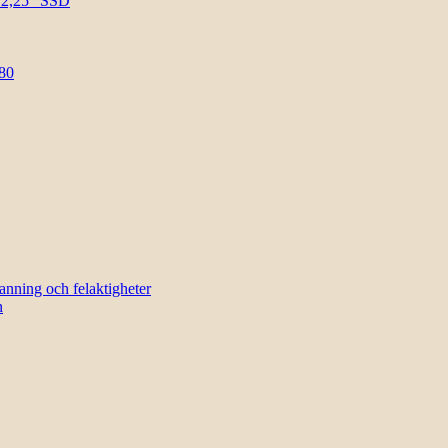
l 2,25″ SSD
80
sanning och felaktigheter
n