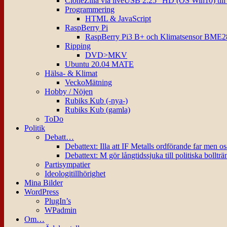
CloneZilla via liveUSB 2.25″ HD (OS Win10) til
Programmering
HTML & JavaScript
RaspBerry Pi
RaspBerry Pi3 B+ och Klimatsensor BME2
Ripping
DVD>MKV
Ubuntu 20.04 MATE
Hälsa- & Klimat
VeckoMätning
Hobby / Nöjen
Rubiks Kub (-nya-)
Rubiks Kub (gamla)
ToDo
Politik
Debatt…
Debattext: Illa att IF Metalls ordförande far men o
Debattext: M gör långtidssjuka till politiska bollträ
Partisympatier
Ideologitillhörighet
Mina Bilder
WordPress
PlugIn’s
WPadmin
Om…