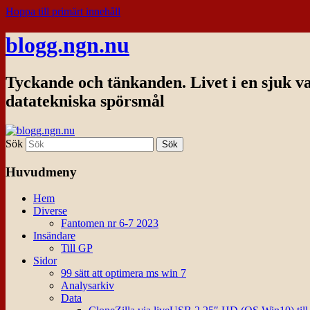
Hoppa till primärt innehåll
blogg.ngn.nu
Tyckande och tänkanden. Livet i en sjuk v
datatekniska spörsmål
Sök
Huvudmeny
Hem
Diverse
Fantomen nr 6-7 2023
Insändare
Till GP
Sidor
99 sätt att optimera ms win 7
Analysarkiv
Data