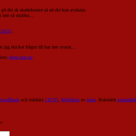
å det sk skattekontot så att det kan avslutas.
 ju inte så snabba…
(2015)
.
 jag skickat frågor till har inte svarat…
tion:
shop.ngn.nu
SwedBank
och märktes
LEGO
,
WebShop
av
nisse
. Bokmärk
permalän
*