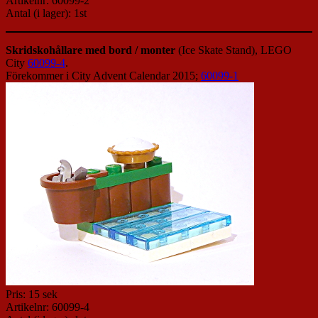
Artikelnr: 60099-2
Antal (i lager): 1st
Skridskohållare med bord / monter
(Ice Skate Stand), LEGO
City
60099-4
.
Förekommer i City Advent Calendar 2015;
60099-1
Pris: 15 sek
Artikelnr: 60099-4