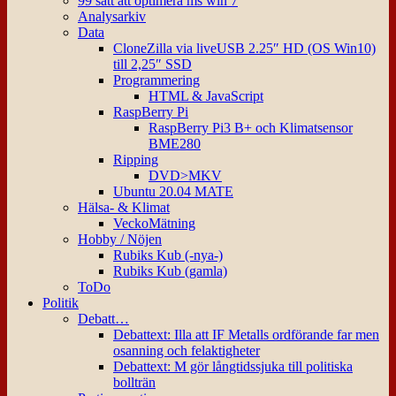
99 sätt att optimera ms win 7
Analysarkiv
Data
CloneZilla via liveUSB 2.25″ HD (OS Win10)
till 2,25″ SSD
Programmering
HTML & JavaScript
RaspBerry Pi
RaspBerry Pi3 B+ och Klimatsensor
BME280
Ripping
DVD>MKV
Ubuntu 20.04 MATE
Hälsa- & Klimat
VeckoMätning
Hobby / Nöjen
Rubiks Kub (-nya-)
Rubiks Kub (gamla)
ToDo
Politik
Debatt…
Debattext: Illa att IF Metalls ordförande far men
osanning och felaktigheter
Debattext: M gör långtidssjuka till politiska
bollträn