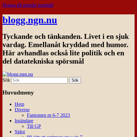
Hoppa till primärt innehåll
blogg.ngn.nu
Tyckande och tänkanden. Livet i en sjuk
vardag. Emellanåt kryddad med humor.
Här avhandlas också lite politik och en
del datatekniska spörsmål
Sök
Huvudmeny
Hem
Diverse
Fantomen nr 6-7 2023
Insändare
Till GP
Sidor