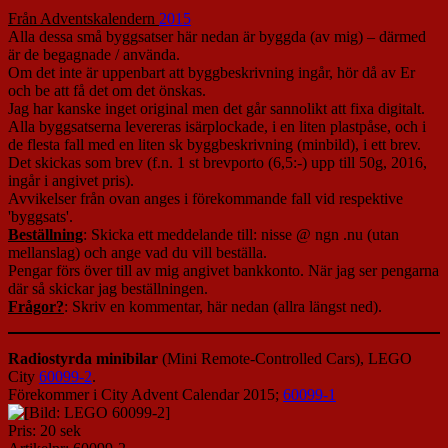
Från Adventskalendern
2015
Alla dessa små byggsatser här nedan är byggda (av mig) – därmed
är de begagnade / använda.
Om det inte är uppenbart att byggbeskrivning ingår, hör då av Er
och be att få det om det önskas.
Jag har kanske inget original men det går sannolikt att fixa digitalt.
Alla byggsatserna levereras isärplockade, i en liten plastpåse, och i
de flesta fall med en liten sk byggbeskrivning (minbild), i ett brev.
Det skickas som brev (f.n. 1 st brevporto (6,5:-) upp till 50g, 2016,
ingår i angivet pris).
Avvikelser från ovan anges i förekommande fall vid respektive
'byggsats'.
Beställning
: Skicka ett meddelande till: nisse @ ngn .nu (utan
mellanslag) och ange vad du vill beställa.
Pengar förs över till av mig angivet bankkonto. När jag ser pengarna
där så skickar jag beställningen.
Frågor?
: Skriv en kommentar, här nedan (allra längst ned).
Radiostyrda minibilar
(Mini Remote-Controlled Cars), LEGO
City
60099-2
.
Förekommer i City Advent Calendar 2015;
60099-1
Pris: 20 sek