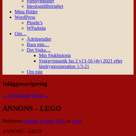
Partisympatier
Ideologitillhörighet
Mina Bilder
WordPress
PlugIn’s
WPadmin
Om…
Ädelmetaller
Bara min…
Det Sjuka…
Min Sjukhistoria
Sjukgymnastik fas 2 v13-16 (4v) 2021 efter
ländryggsoperation 1/3-21
Om mig
Inläggsnavigering
←
Föregående
Nästa
→
ANNONS – LEGO
Publicerat
måndag 14 mars 2016
av
nisse
ANNONS – LEGO