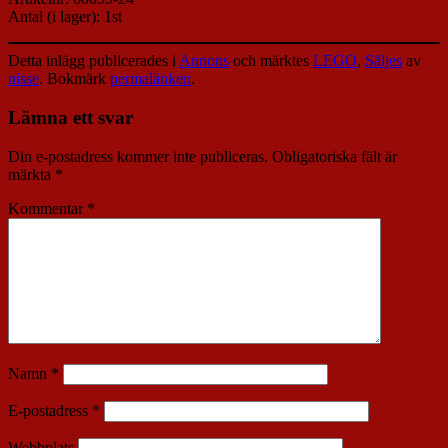
Antal (i lager): 1st
Detta inlägg publicerades i
Annons
och märktes
LEGO
,
Säljes
av
nisse
. Bokmärk
permalänken
.
Lämna ett svar
Din e-postadress kommer inte publiceras.
Obligatoriska fält är
märkta
*
Kommentar
*
Namn
*
E-postadress
*
Webbplats