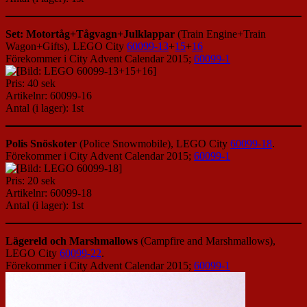
Set: Motortåg+Tågvagn+Julklappar
(Train Engine+Train
Wagon+Gifts), LEGO City
60099-13
+
15
+
16
Förekommer i City Advent Calendar 2015;
60099-1
Pris: 40 sek
Artikelnr: 60099-16
Antal (i lager): 1st
Polis Snöskoter
(Police Snowmobile), LEGO City
60099-18
.
Förekommer i City Advent Calendar 2015;
60099-1
Pris: 20 sek
Artikelnr: 60099-18
Antal (i lager): 1st
Lägereld och Marshmallows
(Campfire and Marshmallows),
LEGO City
60099-22
.
Förekommer i City Advent Calendar 2015;
60099-1