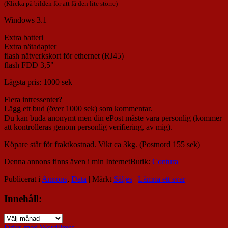
(Klicka på bilden för att få den lite större)
Windows 3.1
Extra batteri
Extra nätadapter
flash nätverkskort för ethernet (RJ45)
flash FDD 3,5"
Lägsta pris: 1000 sek
Flera intressenter?
Lägg ett bud (över 1000 sek) som kommentar.
Du kan buda anonymt men din ePost måste vara personlig (kommer
att kontrolleras genom personlig verifiering, av mig).
Köpare står för fraktkostnad. Vikt ca 3kg. (Postnord 155 sek)
Denna annons finns även i min InternetButik:
Contura
Publicerat i
Annons
,
Data
|
Märkt
Säljes
|
Lämna ett svar
Innehåll:
Innehåll:
Drivs med WordPress