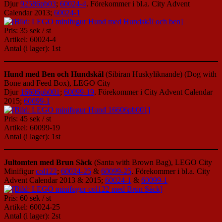
Djur
92586pb03
;
60024-4
. Förekommer i bl.a. City Advent
Calendar 2013;
60024-1
Pris: 35 sek / st
Artikel: 60024-4
Antal (i lager): 1st
Hund med Ben och Hundskål
(Sibiran Huskyliknande) (Dog with
Bone and Feed Box), LEGO City
Djur
16606pb001
;
60099-19
. Förekommer i City Advent Calendar
2015;
60099-1
Pris: 45 sek / st
Artikel: 60099-19
Antal (i lager): 1st
Jultomten med Brun Säck
(Santa with Brown Bag), LEGO City
Minifigur
col122
;
60024-25
&
60099-25
. Förekommer i bl.a. City
Advent Calendar 2013 & 2015;
60024-1
&
60099-1
Pris: 60 sek / st
Artikel: 60024-25
Antal (i lager): 2st