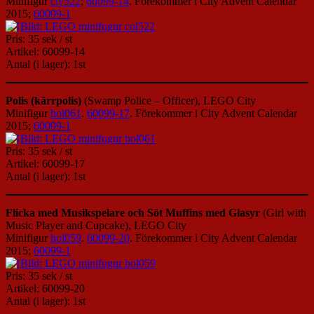
Minifigur
cty522
;
60099-14
. Förekommer i City Advent Calendar
2015;
60099-1
Pris: 35 sek / st
Artikel: 60099-14
Antal (i lager): 1st
Polis (kärrpolis)
(Swamp Police – Officer), LEGO City
Minifigur
hol061
.
60099-17
. Förekommer i City Advent Calendar
2015;
60099-1
Pris: 35 sek / st
Artikel: 60099-17
Antal (i lager): 1st
Flicka med Musikspelare och Söt Muffins med Glasyr
(Girl with
Music Player and Cupcake), LEGO City
Minifigur
hol059
.
60099-20
. Förekommer i City Advent Calendar
2015;
60099-1
Pris: 35 sek / st
Artikel: 60099-20
Antal (i lager): 1st