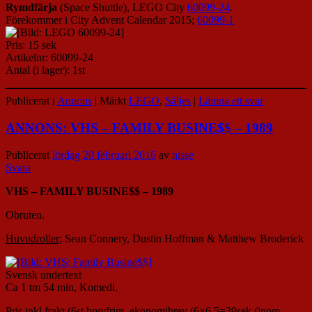
Rymdfärja
(Space Shuttle), LEGO City
60099-24
.
Förekommer i City Advent Calendar 2015;
60099-1
Pris: 15 sek
Artikelnr: 60099-24
Antal (i lager): 1st
Publicerat i
Annons
|
Märkt
LEGO
,
Säljes
|
Lämna ett svar
ANNONS: VHS – FAMILY BUSINE$$ – 1989
Publicerat
lördag 20 februari 2016
av
nisse
Svara
VHS – FAMILY BUSINE$$ – 1989
Obruten.
Huvudroller
; Sean Connery, Dustin Hoffman & Matthew Broderick
Svensk undertext
Ca 1 tm 54 min, Komedi.
Pris inkl frakt (6st brevfrim, ekonomibrev (6×6,5=39sek (inom