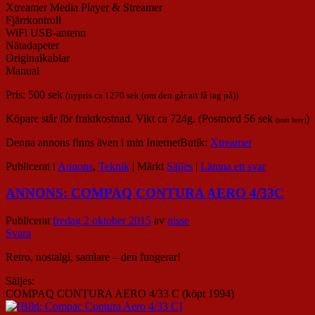
Xtreamer Media Player & Streamer
Fjärrkontroll
WiFi USB-antenn
Nätadapeter
Originalkablar
Manual
Pris: 500 sek
(nypris ca 1270 sek (om den går att få tag på))
Köpare står för fraktkostnad. Vikt ca 724g. (Postnord 56 sek
)
(som brev)
Denna annons finns även i min InternetButik:
Xtreamer
Publicerat i
Annons
,
Teknik
|
Märkt
Säljes
|
Lämna ett svar
ANNONS: COMPAQ CONTURA AERO 4/33C
Publicerat
fredag 2 oktober 2015
av
nisse
Svara
Retro, nostalgi, samlare – den fungerar!
Säljes:
COMPAQ CONTURA AERO 4/33 C (köpt 1994)