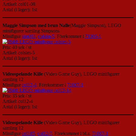
Artikel: col01-08
Antal (i lager): 1st
Maggie Simpson med brun Nalle
(Maggie Simpson), LEGO
minifigurer samling Simpsons
Minifigur
sim011
.
colsim-5
. Förekommer i
71005-1
Pris: 40 sek / st
Artikel: colsim-5
Antal (i lager): 1st
Videospelande Kille
(Video Game Guy), LEGO minifigurer
samling 12
Minifigur
col12-4
. Förekommer i
71007-1
Pris: 35 sek / st
Artikel: col12-4
Antal (i lager): 1st
Videospelande Kille
(Video Game Guy), LEGO minifigurer
samling 12
Minifigur
col185
.
col12-7
. Förekommer i bl.a.
71007-1