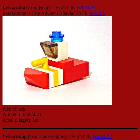
Leksaksbåt
(Toy Boat), LEGO City
60024-21
.
Förekommer i City Advent Calendar 2013;
60024-1
Pris: 10 sek
Artikelnr: 60024-21
Antal (i lager): 1st
Leksakståg
(Toy Train Engine), LEGO City
60024-22
.