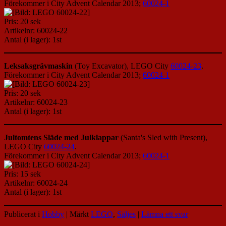
Förekommer i City Advent Calendar 2013;
60024-1
Pris: 20 sek
Artikelnr: 60024-22
Antal (i lager): 1st
Leksaksgrävmaskin
(Toy Excavator), LEGO City
60024-23
.
Förekommer i City Advent Calendar 2013;
60024-1
Pris: 20 sek
Artikelnr: 60024-23
Antal (i lager): 1st
Jultomtens Släde med Julklappar
(Santa's Sled with Present),
LEGO City
60024-24
.
Förekommer i City Advent Calendar 2013;
60024-1
Pris: 15 sek
Artikelnr: 60024-24
Antal (i lager): 1st
Publicerat i
Hobby
|
Märkt
LEGO
,
Säljes
|
Lämna ett svar