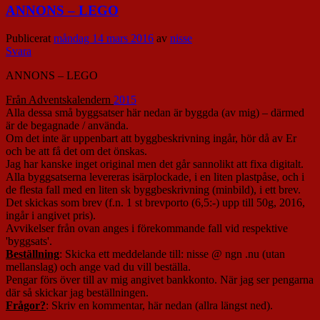
ANNONS – LEGO
Publicerat
måndag 14 mars 2016
av
nisse
Svara
ANNONS – LEGO
Från Adventskalendern
2015
Alla dessa små byggsatser här nedan är byggda (av mig) – därmed
är de begagnade / använda.
Om det inte är uppenbart att byggbeskrivning ingår, hör då av Er
och be att få det om det önskas.
Jag har kanske inget original men det går sannolikt att fixa digitalt.
Alla byggsatserna levereras isärplockade, i en liten plastpåse, och i
de flesta fall med en liten sk byggbeskrivning (minbild), i ett brev.
Det skickas som brev (f.n. 1 st brevporto (6,5:-) upp till 50g, 2016,
ingår i angivet pris).
Avvikelser från ovan anges i förekommande fall vid respektive
'byggsats'.
Beställning
: Skicka ett meddelande till: nisse @ ngn .nu (utan
mellanslag) och ange vad du vill beställa.
Pengar förs över till av mig angivet bankkonto. När jag ser pengarna
där så skickar jag beställningen.
Frågor?
: Skriv en kommentar, här nedan (allra längst ned).