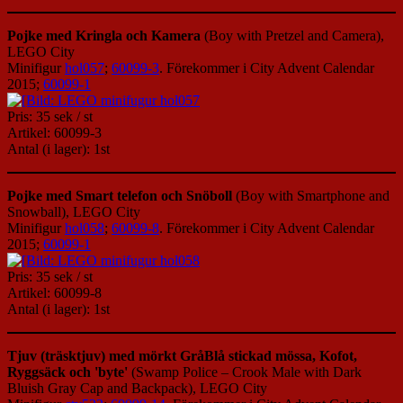
Pojke med Kringla och Kamera
(Boy with Pretzel and Camera),
LEGO City
Minifigur
hol057
;
60099-3
. Förekommer i City Advent Calendar
2015;
60099-1
Pris: 35 sek / st
Artikel: 60099-3
Antal (i lager): 1st
Pojke med Smart telefon och Snöboll
(Boy with Smartphone and
Snowball), LEGO City
Minifigur
hol058
;
60099-8
. Förekommer i City Advent Calendar
2015;
60099-1
Pris: 35 sek / st
Artikel: 60099-8
Antal (i lager): 1st
Tjuv (träsktjuv) med mörkt GråBlå stickad mössa, Kofot,
Ryggsäck och 'byte'
(Swamp Police – Crook Male with Dark
Bluish Gray Cap and Backpack), LEGO City