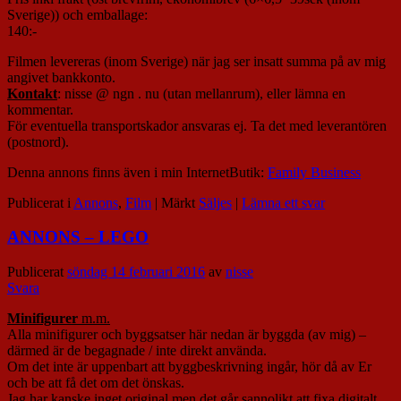
Sverige)) och emballage:
140:-
Filmen levereras (inom Sverige) när jag ser insatt summa på av mig
angivet bankkonto.
Kontakt
: nisse @ ngn . nu (utan mellanrum), eller lämna en
kommentar.
För eventuella transportskador ansvaras ej. Ta det med leverantören
(postnord).
Denna annons finns även i min InternetButik:
Family Business
Publicerat i
Annons
,
Film
|
Märkt
Säljes
|
Lämna ett svar
ANNONS – LEGO
Publicerat
söndag 14 februari 2016
av
nisse
Svara
Minifigurer
m.m.
Alla minifigurer och byggsatser här nedan är byggda (av mig) –
därmed är de begagnade / inte direkt använda.
Om det inte är uppenbart att byggbeskrivning ingår, hör då av Er
och be att få det om det önskas.
Jag har kanske inget original men det går sannolikt att fixa digitalt.