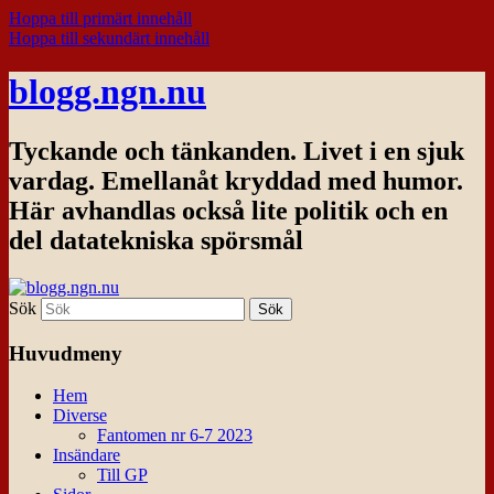
Hoppa till primärt innehåll
Hoppa till sekundärt innehåll
blogg.ngn.nu
Tyckande och tänkanden. Livet i en sjuk
vardag. Emellanåt kryddad med humor.
Här avhandlas också lite politik och en
del datatekniska spörsmål
Sök
Huvudmeny
Hem
Diverse
Fantomen nr 6-7 2023
Insändare
Till GP