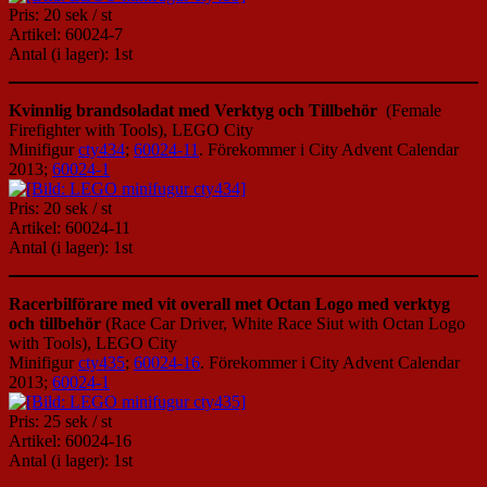
Pris: 20 sek / st
Artikel: 60024-7
Antal (i lager): 1st
Kvinnlig brandsoladat med Verktyg och Tillbehör
(Female
Firefighter with Tools), LEGO City
Minifigur
cty434
;
60024-11
. Förekommer i City Advent Calendar
2013;
60024-1
Pris: 20 sek / st
Artikel: 60024-11
Antal (i lager): 1st
Racerbilförare med vit overall met Octan Logo med verktyg
och tillbehör
(Race Car Driver, White Race Siut with Octan Logo
with Tools), LEGO City
Minifigur
cty435
;
60024-16
. Förekommer i City Advent Calendar
2013;
60024-1
Pris: 25 sek / st
Artikel: 60024-16
Antal (i lager): 1st