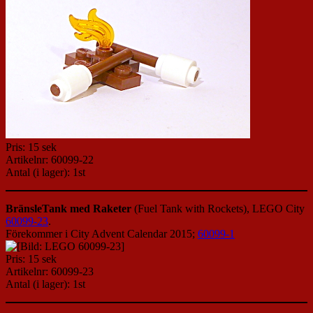
Pris: 15 sek
Artikelnr: 60099-22
Antal (i lager): 1st
BränsleTank med Raketer
(Fuel Tank with Rockets), LEGO City
60099-23
.
Förekommer i City Advent Calendar 2015;
60099-1
Pris: 15 sek
Artikelnr: 60099-23
Antal (i lager): 1st