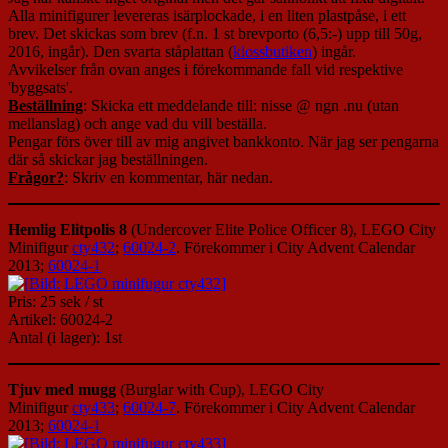
Alla minifigurer levereras isärplockade, i en liten plastpåse, i ett
brev. Det skickas som brev (f.n. 1 st brevporto (6,5:-) upp till 50g,
2016, ingår). Den svarta ståplattan (
klossbutiken
) ingår.
Avvikelser från ovan anges i förekommande fall vid respektive
'byggsats'.
Beställning
: Skicka ett meddelande till: nisse @ ngn .nu (utan
mellanslag) och ange vad du vill beställa.
Pengar förs över till av mig angivet bankkonto. När jag ser pengarna
där så skickar jag beställningen.
Frågor?
: Skriv en kommentar, här nedan.
Hemlig Elitpolis 8
(Undercover Elite Police Officer 8), LEGO City
Minifigur
cty432
;
60024-2
. Förekommer i City Advent Calendar
2013;
60024-1
Pris: 25 sek / st
Artikel: 60024-2
Antal (i lager): 1st
Tjuv med mugg
(Burglar with Cup), LEGO City
Minifigur
cty433
;
60024-7
. Förekommer i City Advent Calendar
2013;
60024-1