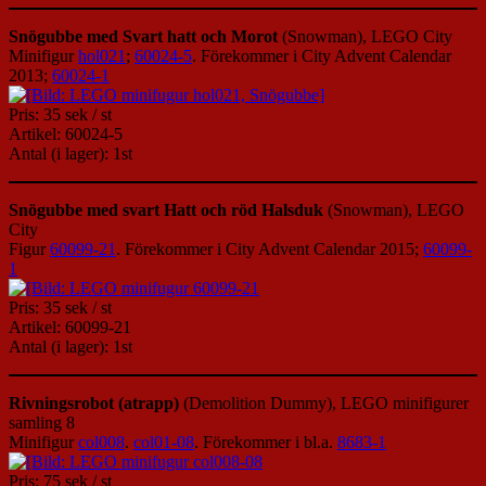
Snögubbe med Svart hatt och Morot
(Snowman), LEGO City
Minifigur
hol021
;
60024-5
. Förekommer i City Advent Calendar
2013;
60024-1
Pris: 35 sek / st
Artikel: 60024-5
Antal (i lager): 1st
Snögubbe med svart Hatt och röd Halsduk
(Snowman), LEGO
City
Figur
60099-21
. Förekommer i City Advent Calendar 2015;
60099-
1
Pris: 35 sek / st
Artikel: 60099-21
Antal (i lager): 1st
Rivningsrobot (atrapp)
(Demolition Dummy), LEGO minifigurer
samling 8
Minifigur
col008
.
col01-08
. Förekommer i bl.a.
8683-1
Pris: 75 sek / st