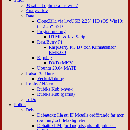
Sidor
99 sätt att optimera ms win 7
Analysarkiv
Data
CloneZilla via liveUSB 2.25″ HD (OS Win10)
till 2,25″ SSD
Programmering
HTML & JavaScript
RaspBerry Pi
RaspBerry Pi3 B+ och Klimatsensor
BME280
Ripping
DVD>MKV
Ubuntu 20.04 MATE
Hälsa- & Klimat
VeckoMätning
Hobby / Nöjen
Rubiks Kub (-nya-)
Rubiks Kub (gamla)
ToDo
Politik
Debatt…
Debattext: Illa att IF Metalls ordförande far men
osanning och felaktigheter
Debattext: M gör långtidssjuka till politiska