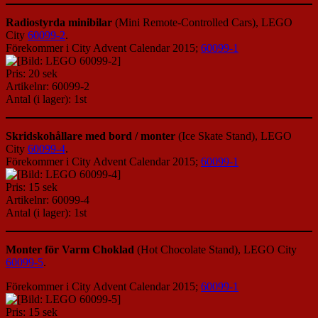
Radiostyrda minibilar
(Mini Remote-Controlled Cars), LEGO
City
60099-2
.
Förekommer i City Advent Calendar 2015;
60099-1
Pris: 20 sek
Artikelnr: 60099-2
Antal (i lager): 1st
Skridskohållare med bord / monter
(Ice Skate Stand), LEGO
City
60099-4
.
Förekommer i City Advent Calendar 2015;
60099-1
Pris: 15 sek
Artikelnr: 60099-4
Antal (i lager): 1st
Monter för Varm Choklad
(Hot Chocolate Stand), LEGO City
60099-5
.
Förekommer i City Advent Calendar 2015;
60099-1
Pris: 15 sek