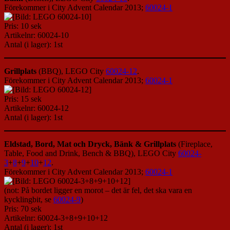
Förekommer i City Advent Calendar 2013;
60024-1
Pris: 10 sek
Artikelnr: 60024-10
Antal (i lager): 1st
Grillplats
(BBQ), LEGO City
60024-12
.
Förekommer i City Advent Calendar 2013;
60024-1
Pris: 15 sek
Artikelnr: 60024-12
Antal (i lager): 1st
Eldstad,
Bord,
Mat och Dryck,
Bänk &
Grillplats
(Fireplace,
Table, Food and Drink, Bench & BBQ), LEGO City
60024-
3
+
8
+
9
+
10
+
12
.
Förekommer i City Advent Calendar 2013;
60024-1
(not: På bordet ligger en morot – det är fel, det ska vara en
kycklingbit, se
60024-9
)
Pris: 70 sek
Artikelnr: 60024-3+8+9+10+12
Antal (i lager): 1st