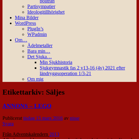
bollträn
Partisympatier
Ideologitillhörighet
Mina Bilder
WordPress
PlugIn’s
WPadmin
Om…
Ädelmetaller
Bara min…
Det Sjuka…
Min Sjukhistoria
Sjukgymnastik fas 2 v13-16 (4v) 2021 efter
ländryggsoperation 1/3-21
Om mig
Etikettarkiv:
Säljes
ANNONS – LEGO
Publicerat
tisdag 15 mars 2016
av
nisse
Svara
Från Adventskalendern
2013