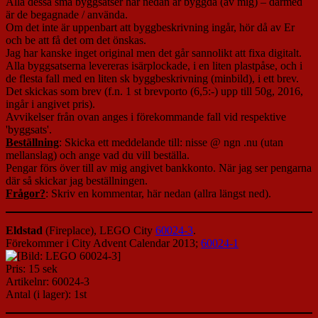
Alla dessa små byggsatser här nedan är byggda (av mig) – därmed
är de begagnade / använda.
Om det inte är uppenbart att byggbeskrivning ingår, hör då av Er
och be att få det om det önskas.
Jag har kanske inget original men det går sannolikt att fixa digitalt.
Alla byggsatserna levereras isärplockade, i en liten plastpåse, och i
de flesta fall med en liten sk byggbeskrivning (minbild), i ett brev.
Det skickas som brev (f.n. 1 st brevporto (6,5:-) upp till 50g, 2016,
ingår i angivet pris).
Avvikelser från ovan anges i förekommande fall vid respektive
'byggsats'.
Beställning
: Skicka ett meddelande till: nisse @ ngn .nu (utan
mellanslag) och ange vad du vill beställa.
Pengar förs över till av mig angivet bankkonto. När jag ser pengarna
där så skickar jag beställningen.
Frågor?
: Skriv en kommentar, här nedan (allra längst ned).
Eldstad
(Fireplace), LEGO City
60024-3
.
Förekommer i City Advent Calendar 2013;
60024-1
Pris: 15 sek
Artikelnr: 60024-3
Antal (i lager): 1st