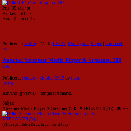
Pris: 35 sek / st
Artikel: col12-7
Antal (i lager): 1st
Publicerat i
Hobby
|
Märkt
LEGO
,
Minifigurer
,
Säljes
|
Lämna ett
svar
Annons: Xtreamer Media Player & Streamer. 500
sek
Publicerat
söndag 4 oktober 2015
av
nisse
Svara
Använd (givetvis) – fungerar utmärkt.
Säljes:
Xtreamer Media Player & Streamer (UIS-XTREAMER(B)) 500 sek
(Klicka på bilden för att få den lite större)