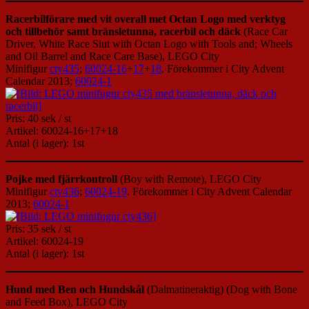
Racerbilförare med vit overall met Octan Logo med verktyg
och tillbehör samt bränsletunna, racerbil och däck
(Race Car
Driver, White Race Siut with Octan Logo with Tools and; Wheels
and Oil Barrel and Race Care Base), LEGO City
Minifigur
cty435
;
60024-16
+
17
+
18
. Förekommer i City Advent
Calendar 2013;
60024-1
Pris: 40 sek / st
Artikel: 60024-16+17+18
Antal (i lager): 1st
Pojke med fjärrkontroll
(Boy with Remote), LEGO City
Minifigur
cty436
;
60024-19
. Förekommer i City Advent Calendar
2013;
60024-1
Pris: 35 sek / st
Artikel: 60024-19
Antal (i lager): 1st
Hund med Ben och Hundskål
(Dalmatineraktig) (Dog with Bone
and Feed Box), LEGO City