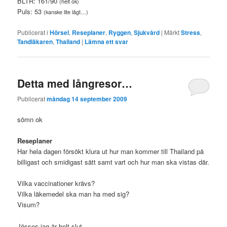
BLTR: 161/90
(helt ok)
Puls: 53
(kanske lite lågt…)
Publicerat i
Hörsel
,
Reseplaner
,
Ryggen
,
Sjukvård
|
Märkt
Stress
,
Tandläkaren
,
Thailand
|
Lämna ett svar
Detta med långresor…
Publicerat
måndag 14 september 2009
sömn ok
Reseplaner
Har hela dagen försökt klura ut hur man kommer till Thailand på
billigast och smidigast sätt samt vart och hur man ska vistas där.
Vilka vaccinationer krävs?
Vilka läkemedel ska man ha med sig?
Visum?
Jösses jag är helt slut.