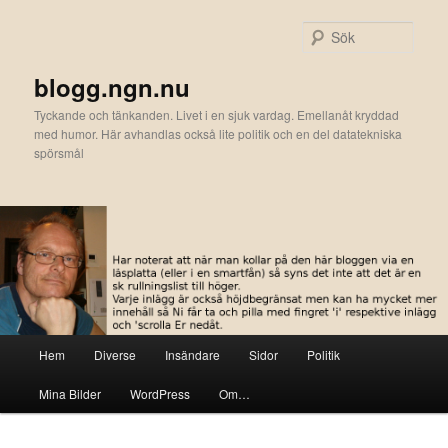
Hoppa
Hoppa
till
till
Sök
primärt
sekundärt
innehåll
innehåll
blogg.ngn.nu
Tyckande och tänkanden. Livet i en sjuk vardag. Emellanåt kryddad
med humor. Här avhandlas också lite politik och en del datatekniska
spörsmål
Huvudmeny
Hem
Diverse
Insändare
Sidor
Politik
Mina Bilder
WordPress
Om…