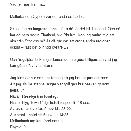
Vad fel man kan ha…
Mallorka och Cypern var det enda de hade…
Skulle jag ha långresa, jaha…? Ja då får det bli Thailand. Och då
har de bara södra Thailand, vid Phuket. Kan jag tänka mig att
åka från Stockholm? Ja då går det att ordna andra regioner
också – fast det blir nog dyrare…?
Och ’reguljära’ bokningar kunde de inte göra billigare än vad jag
kan göra själv, via internet.
Jag klämde hur dem ett förslag så jag har att jämföra med.
Att jag skulle stanna längre var tydligen hur besvärligt som
helst…?
Nåväl;
Resebyråns förslag
:
Nisse: Flyg ToR+14dgr hotell+ospec till 18 dec.
Avresa: Landvetter: 5 nov kl : 23:00.
Ankomst t hotellet: 6 nov kl: 14:35.
Mellanlandning kan förekomma.
Flygtid: ?