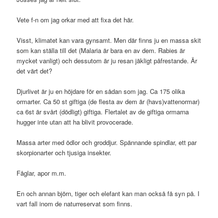
Vete f-n om jag orkar med att fixa det här.
Visst, klimatet kan vara gynsamt. Men där finns ju en massa skit
som kan ställa till det (Malaria är bara en av dem. Rabies är
mycket vanligt) och dessutom är ju resan jäkligt påfrestande. Är
det värt det?
Djurlivet är ju en höjdare för en sådan som jag. Ca 175 olika
ormarter. Ca 50 st giftiga (de flesta av dem är (havs)vattenormar)
ca 6st är svårt (dödligt) giftiga. Flertalet av de giftiga ormarna
hugger inte utan att ha blivit provocerade.
Massa arter med ödlor och groddjur. Spännande spindlar, ett par
skorpionarter och tjusiga insekter.
Fåglar, apor m.m.
En och annan björn, tiger och elefant kan man också få syn på. I
vart fall inom de naturreservat som finns.