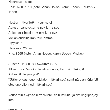
Hemresa: 18 dec
Pris: 9750+1610 (hotell Anan House, karon Beach, Phuket) =
11360
Hustrun: Flyg ToR+14dgr hotell.
Avresa: Landvetter: 5 nov kl : 23:00.
Ankomst t hotellet: 6 nov kl: 14:35.
Mellanlandning kan förekomma.
Flygtid: ?
Hemresa: 20 nov
Pris: 8665 (hotell Anan House, karon Beach, Phuket)
Summa: 11360+8665=
20025 SEK
Tillkommer: Vaccinationskostnader, Reseförsäkring &
Avbeställningsskydd*
*Gäller endast egen sjukdom (läkarintyg) samt nära anhörig (ett
steg upp eller ned – läkarintyg)
Varför min flygresa blev dyrare, än hustruns, ja det begriper jag
inte.