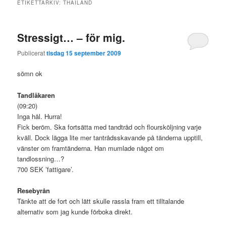
ETIKETTARKIV:
THAILAND
Stressigt… – för mig.
Publicerat
tisdag 15 september 2009
sömn ok
Tandläkaren
(09:20)
Inga hål. Hurra!
Fick beröm. Ska fortsätta med tandtråd och floursköljning varje
kväll. Dock lägga lite mer tantrådsskavande på tänderna upptill,
vänster om framtänderna. Han mumlade något om
tandlossning…?
700 SEK ’fattigare’.
Resebyrån
Tänkte att de fort och lätt skulle rassla fram ett tilltalande
alternativ som jag kunde förboka direkt.