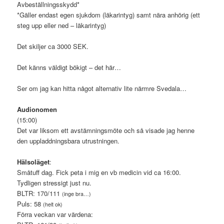
Avbeställningsskydd*
*Gäller endast egen sjukdom (läkarintyg) samt nära anhörig (ett
steg upp eller ned – läkarintyg)
Det skiljer ca 3000 SEK.
Det känns väldigt bökigt – det här…
Ser om jag kan hitta något alternativ lite närmre Svedala…
Audionomen
(15:00)
Det var liksom ett avstämningsmöte och så visade jag henne
den uppladdningsbara utrustningen.
Hälsoläget
:
Småtuff dag. Fick peta i mig en vb medicin vid ca 16:00.
Tydligen stressigt just nu.
BLTR: 170/111
(inge bra…)
Puls: 58
(helt ok)
Förra veckan var värdena: