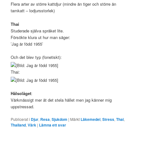
Flera arter av större kattdjur (mindre än tiger och större än
tamkatt – lodjursstorlek)
Thai
Studerade själva språket lite.
Försökte klura ut hur man säger:
’Jag är född 1955’
Och det blev typ (fonetiskt):
Thai:
Hälsoläget
:
Värkmässigt mer åt det stela hållet men jag känner mig
uppstressad.
Publicerat i
Djur
,
Resa
,
Sjukdom
|
Märkt
Läkemedel
,
Stress
,
Thai
,
Thailand
,
Värk
|
Lämna ett svar