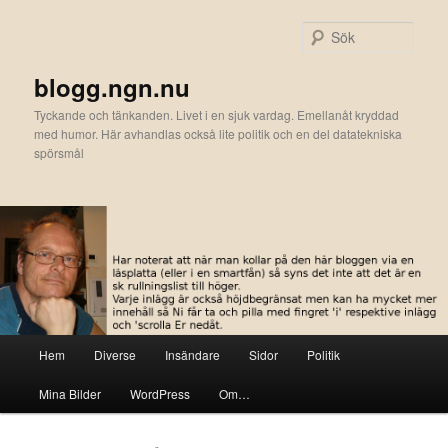
Hoppa
Hoppa
till
till
Sök
primärt
sekundärt
innehåll
innehåll
blogg.ngn.nu
Tyckande och tänkanden. Livet i en sjuk vardag. Emellanåt kryddad
med humor. Här avhandlas också lite politik och en del datatekniska
spörsmål
Huvudmeny
Hem
Diverse
Insändare
Sidor
Politik
Mina Bilder
WordPress
Om…