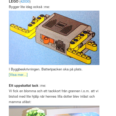
LEGO
(
42030
)
Bygger lite idag också :me:
I Byggbeskrivningen. Batteripacken ska på plats.
[Visa mer…]
Ett uppskattat tack
:me:
Vi fick en blomma och ett tackkort från grannen i.o.m. att vi
bistod med lite hjälp när hennes lilla dotter blev inlåst och
mamma utlåst: