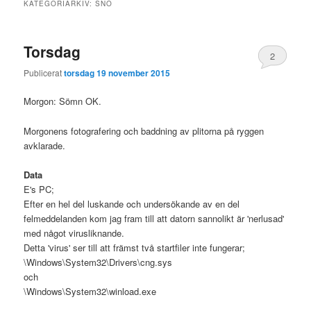
KATEGORIARKIV:
SNÖ
Torsdag
2
Publicerat
torsdag 19 november 2015
Morgon: Sömn OK.
Morgonens fotografering och baddning av plitorna på ryggen
avklarade.
Data
E's PC;
Efter en hel del luskande och undersökande av en del
felmeddelanden kom jag fram till att datorn sannolikt är 'nerlusad'
med något virusliknande.
Detta 'virus' ser till att främst två startfiler inte fungerar;
\Windows\System32\Drivers\cng.sys
och
\Windows\System32\winload.exe