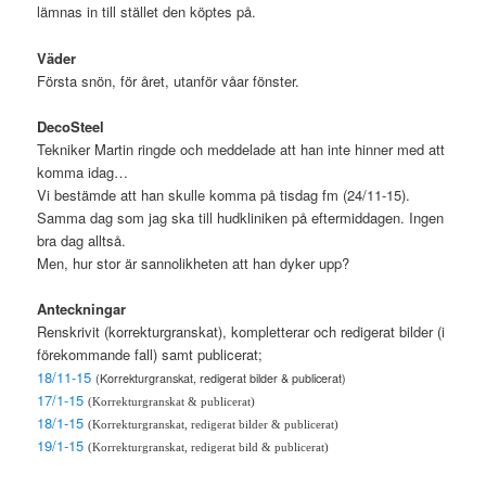
lämnas in till stället den köptes på.
Väder
Första snön, för året, utanför våar fönster.
DecoSteel
Tekniker Martin ringde och meddelade att han inte hinner med att
komma idag…
Vi bestämde att han skulle komma på tisdag fm (24/11-15).
Samma dag som jag ska till hudkliniken på eftermiddagen. Ingen
bra dag alltså.
Men, hur stor är sannolikheten att han dyker upp?
Anteckningar
Renskrivit (korrekturgranskat), kompletterar och redigerat bilder (i
förekommande fall) samt publicerat;
18/11-15
(Korrekturgranskat, redigerat bilder & publicerat)
17/1-15
(Korrekturgranskat
& publicerat)
18/1-15
(Korrekturgranskat, redigerat bilder
& publicerat)
19/1-15
(Korrekturgranskat, redigerat bild
& publicerat)