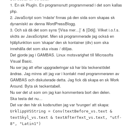
1. En sk PlugIn. En programsnutt programmerad i det som kallas
php.
2. JavaScript som 'måste' finnas på den sida som skapas sk
dynamiskt av denna WordPressBlogg.
3. Och så då det som syns '[Visa mer…]’ & [Dölj]. Vilket i.o.f.s.
sköts av JavaScriptet. Men så programmerade jag också en
hjälpfunktion som 'skapar' den sk kontainer (div) som ska
innehålla det som ska visas / döljas.
Det gjorde jag i GAMBAS. Linux motsvarighet till Microsofts
Visual Basic.
Nu ser jag att efter uppgraderingar så har bla teckenstödet
ändras. Jag minns att jag var i kontakt med programmeraren av
GAMBAS och diskuterade detta. Jag fick då skapa en sk Work
Around. Byta sk teckentabell.
Nu ser det ut som om jag kan kommentera bort den delen.
Ska testa det nu…
Det var den här sk kodsnutten jag var 'tvungen' att skapa:
UrklippVSString = Conv(textBefore_vs.text &
textSkyl_vs.text & textAfterText_vs.text, "utf-
8", "Latin1")