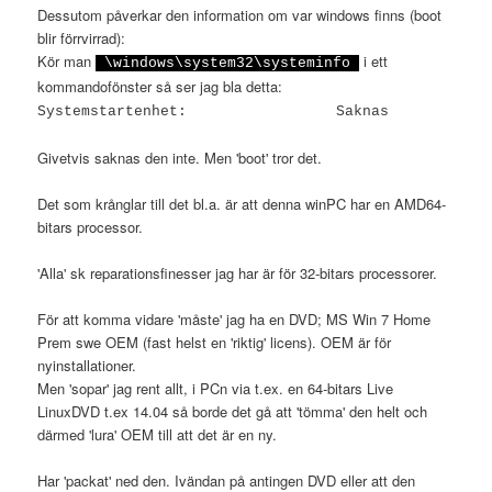
Dessutom påverkar den information om var windows finns (boot
blir förrvirrad):
Kör man
i ett
\windows\system32\systeminfo
kommandofönster så ser jag bla detta:
Systemstartenhet: Saknas
Givetvis saknas den inte. Men 'boot' tror det.
Det som krånglar till det bl.a. är att denna winPC har en AMD64-
bitars processor.
'Alla' sk reparationsfinesser jag har är för 32-bitars processorer.
För att komma vidare 'måste' jag ha en DVD; MS Win 7 Home
Prem swe OEM (fast helst en 'riktig' licens). OEM är för
nyinstallationer.
Men 'sopar' jag rent allt, i PCn via t.ex. en 64-bitars Live
LinuxDVD t.ex 14.04 så borde det gå att 'tömma' den helt och
därmed 'lura' OEM till att det är en ny.
Har 'packat' ned den. Ivändan på antingen DVD eller att den