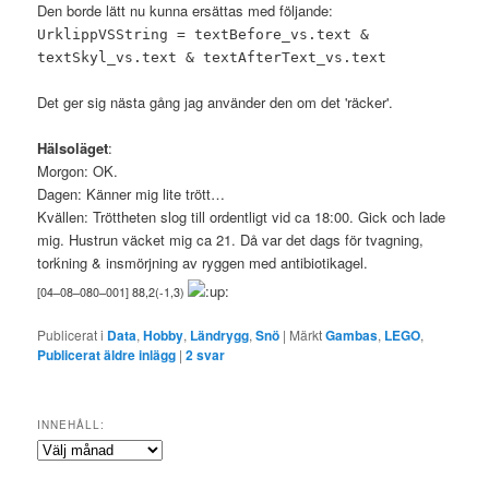
Den borde lätt nu kunna ersättas med följande:
UrklippVSString = textBefore_vs.text &
textSkyl_vs.text & textAfterText_vs.text
Det ger sig nästa gång jag använder den om det 'räcker'.
Hälsoläget
:
Morgon: OK.
Dagen: Känner mig lite trött…
Kvällen: Tröttheten slog till ordentligt vid ca 18:00. Gick och lade
mig. Hustrun väcket mig ca 21. Då var det dags för tvagning,
torḱning & insmörjning av ryggen med antibiotikagel.
[
04
–
08
–
080
–
001
] 88,2(-1,3)
Publicerat i
Data
,
Hobby
,
Ländrygg
,
Snö
|
Märkt
Gambas
,
LEGO
,
Publicerat äldre inlägg
|
2
svar
INNEHÅLL:
Innehåll: