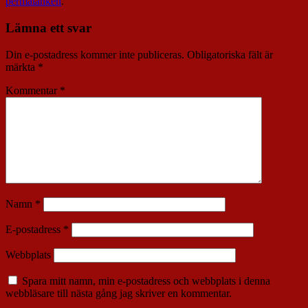
permalänken
.
Lämna ett svar
Din e-postadress kommer inte publiceras.
Obligatoriska fält är
märkta
*
Kommentar
*
Namn
*
E-postadress
*
Webbplats
Spara mitt namn, min e-postadress och webbplats i denna
webbläsare till nästa gång jag skriver en kommentar.