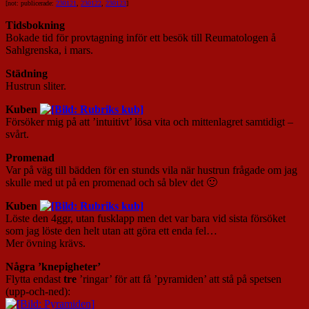
[not: publicerade:
230121
,
230122
,
230123
]
Tidsbokning
Bokade tid för provtagning inför ett besök till Reumatologen å
Sahlgrenska, i mars.
Städning
Hustrun sliter.
Kuben
Försöker mig på att ’intuitivt’ lösa vita och mittenlagret samtidigt –
svårt.
Promenad
Var på väg till bädden för en stunds vila när hustrun frågade om jag
skulle med ut på en promenad och så blev det 🙂
Kuben
Löste den 4ggr, utan fusklapp men det var bara vid sista försöket
som jag löste den helt utan att göra ett enda fel…
Mer övning krävs.
Några ’knepigheter’
Flytta endast
tre
’ringar’ för att få ’pyramiden’ att stå på spetsen
(upp-och-ned):