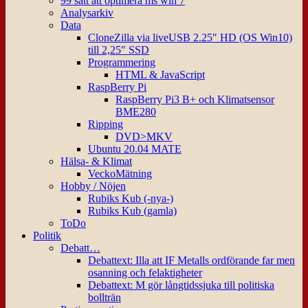
99 sätt att optimera ms win 7
Analysarkiv
Data
CloneZilla via liveUSB 2.25″ HD (OS Win10)
till 2,25″ SSD
Programmering
HTML & JavaScript
RaspBerry Pi
RaspBerry Pi3 B+ och Klimatsensor
BME280
Ripping
DVD>MKV
Ubuntu 20.04 MATE
Hälsa- & Klimat
VeckoMätning
Hobby / Nöjen
Rubiks Kub (-nya-)
Rubiks Kub (gamla)
ToDo
Politik
Debatt…
Debattext: Illa att IF Metalls ordförande far men
osanning och felaktigheter
Debattext: M gör långtidssjuka till politiska
bollträn