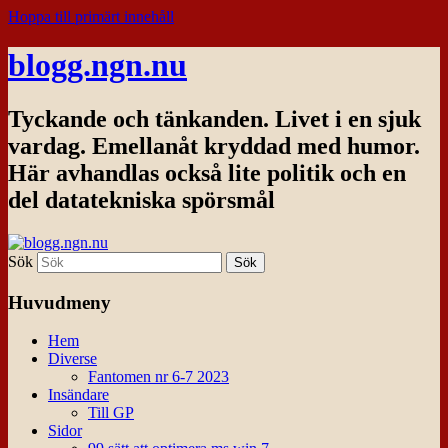
Hoppa till primärt innehåll
blogg.ngn.nu
Tyckande och tänkanden. Livet i en sjuk
vardag. Emellanåt kryddad med humor.
Här avhandlas också lite politik och en
del datatekniska spörsmål
Sök
Huvudmeny
Hem
Diverse
Fantomen nr 6-7 2023
Insändare
Till GP
Sidor