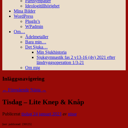
Partisympatier
Ideologitillhörighet
Mina Bilder
WordPress
PlugIn’s
WPadmin
Om…
Ädelmetaller
Bara min…
Det Sjuka…
Min Sjukhistoria
Sjukgymnastik fas 2 v13-16 (4v) 2021 efter
ländryggsoperation 1/3-21
Om mig
Inläggsnavigering
←
Föregående
Nästa
→
Tisdag – Lite Knep & Knåp
Publicerat
tisdag 24 januari 2023
av
nisse
[not: publicerad: 230125]