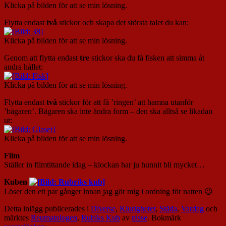
Klicka på bilden för att se min lösning.
Flytta endast
två
stickor och skapa det största talet du kan:
Klicka på bilden för att se min lösning.
Genom att flytta endast
tre
stickor ska du få fisken att simma åt
andra hållet:
Klicka på bilden för att se min lösning.
Flytta endast
två
stickor för att få ’ringen’ att hamna utanför
’bägaren’. Bägaren ska inte ändra form – den ska alltså se likadan
ut:
Klicka på bilden för att se min lösning.
Film
Ställer in filmtittande idag – klockan har ju hunnit bli mycket…
Kuben
Löser den ett par gånger innan jag gör mig i ordning för natten 😉
Detta inlägg publicerades i
Diverse
,
Klurigheter
,
Städa
,
Vardag
och
märktes
Reumatologen
,
Rubiks Kub
av
nisse
. Bokmärk