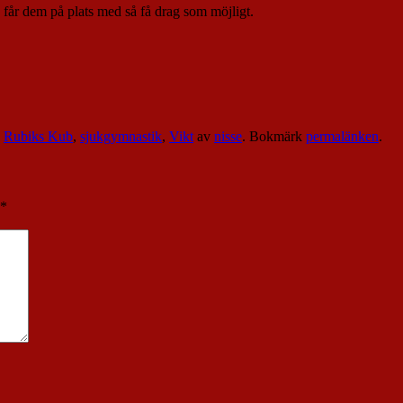
an får dem på plats med så få drag som möjligt.
,
Rubiks Kub
,
sjukgymnastik
,
Vikt
av
nisse
. Bokmärk
permalänken
.
*