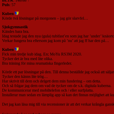
BLTR
: 148/88 ↑
Puls
: 57
Kuben
Körde två lösningar på morgonen – jag gör slarvfel…
Sjukgymnastik
Kändes bara bra.
Idag testade jag den nya (gula) tubifast’en som jag har ’under’ knäort
Verkar fungera bra eftersom jag kom på ’nu’ att jag ff har den på…
Kuben
Fick min tredje kub idag. En; MoYu RS3M 2020.
Tycker det är bra med lite olika.
Bra träning för mina reumatiska fingerleder.
Körde ett par lösningar på den. Till denna beställde jag också att sälj
Tycker den känns lite trög…
Har skrivit till dem och delgett dem min fundering – om detta.
Och så frågar jag dem om vad de tycker om de s.k. digitala kuberna.
De kommunicerar med mobiltelefon och / eller surfplatta.
Installerar man sedan en lämplig app så kan det finnas möjlighet att ku
Det jag kan läsa mig till via recensioner är att det verkar krångla ga