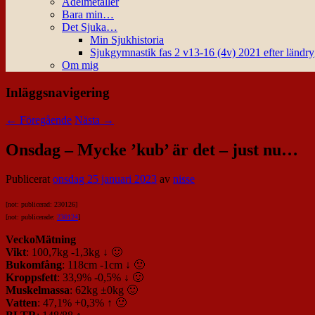
Ädelmetaller
Bara min…
Det Sjuka…
Min Sjukhistoria
Sjukgymnastik fas 2 v13-16 (4v) 2021 efter ländr
Om mig
Inläggsnavigering
←
Föregående
Nästa
→
Onsdag – Mycke ’kub’ är det – just nu…
Publicerat
onsdag 25 januari 2023
av
nisse
[not: publicerad: 230126]
[not: publicerade:
230124
]
VeckoMätning
Vikt
: 100,7kg -1,3kg ↓ 🙂
Bukomfång
: 118cm -1cm ↓ 🙂
Kroppsfett
: 33,9% -0,5% ↓ 🙂
Muskelmassa
: 62kg ±0kg 🙂
Vatten
: 47,1% +0,3% ↑ 🙂