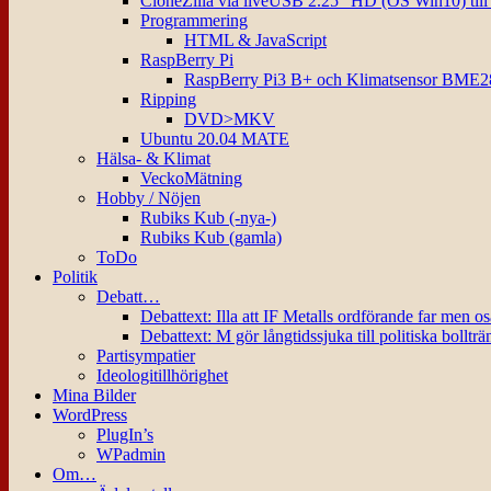
CloneZilla via liveUSB 2.25″ HD (OS Win10) til
Programmering
HTML & JavaScript
RaspBerry Pi
RaspBerry Pi3 B+ och Klimatsensor BME2
Ripping
DVD>MKV
Ubuntu 20.04 MATE
Hälsa- & Klimat
VeckoMätning
Hobby / Nöjen
Rubiks Kub (-nya-)
Rubiks Kub (gamla)
ToDo
Politik
Debatt…
Debattext: Illa att IF Metalls ordförande far men o
Debattext: M gör långtidssjuka till politiska bollträ
Partisympatier
Ideologitillhörighet
Mina Bilder
WordPress
PlugIn’s
WPadmin
Om…