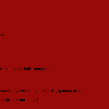
osen.
aren (cuboss.se) skulle smörja kuben.
nna få hjälp med träning – det är det jag undrar mest.
nska rejält med apparna… ❓