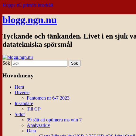
Hoppa till primärt innehåll
blogg.ngn.nu
Tyckande och tänkanden. Livet i en sjuk v
datatekniska spörsmål
Sök
Huvudmeny
Hem
Diverse
Fantomen nr 6-7 2023
Insändare
Till GP
Sidor
99 sätt att optimera ms win 7
Analysarkiv
Data