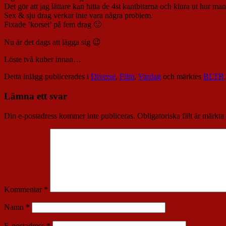
Det gör att jag lättare kan hitta de 4st kantbitarna och klura ut hur m
Sex & sju drag verkar inte vara några problem.
Fixade ’korset’ på fem drag 🙂
Nu är det dags att lägga sig 😉
Löste två kuber innan…
Detta inlägg publicerades i
Diverse
,
Film
,
Vardag
och märktes
BLTR
Lämna ett svar
Din e-postadress kommer inte publiceras.
Obligatoriska fält är märkta
Kommentar
*
Namn
*
E-postadress
*