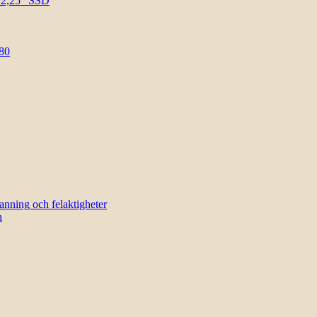
l 2,25″ SSD
80
sanning och felaktigheter
n