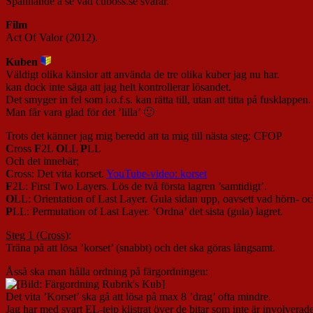
Spännande å se vad cuboss.se svarar.
Film
Act Of Valor (2012).
Kuben
Väldigt olika känslor att använda de tre olika kuber jag nu har.
kan dock inte säga att jag helt kontrollerar lösandet.
Det smyger in fel som i.o.f.s. kan rätta till, utan att titta på fusklappen.
Man får vara glad för det ’lilla’ 🙂
Trots det känner jag mig beredd att ta mig till nästa steg: CFOP
C
ross
F
2L
O
LL
P
LL
Och det innebär;
C
ross: Det vita korset.
YouTube-video: korset
F
2L: First Two Layers. Lös de två första lagren ’samtidigt’.
O
LL: Orientation of Last Layer. Gula sidan upp, oavsett vad hörn- och
P
LL: Permutation of Last Layer. ’Ordna’ det sista (gula) lagret.
Steg 1 (Cross)
:
Träna på att lösa ’korset’ (snabbt) och det ska göras långsamt.
Åsså ska man hålla ordning på färgordningen:
Det vita ’Korset’ ska gå att lösa på max 8 ’drag’ ofta mindre.
Jag har med svart EL-tejp klistrat över de bitar som inte är involverade 