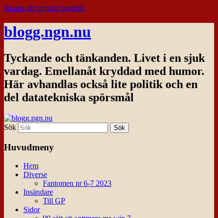
Hoppa till primärt innehåll
blogg.ngn.nu
Tyckande och tänkanden. Livet i en sjuk
vardag. Emellanåt kryddad med humor.
Här avhandlas också lite politik och en
del datatekniska spörsmål
Sök
Huvudmeny
Hem
Diverse
Fantomen nr 6-7 2023
Insändare
Till GP
Sidor