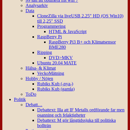
99 sätt att optimera ms win 7
Analysarkiv
Data
CloneZilla via liveUSB 2.25″ HD (OS Win10)
till 2,25″ SSD
Programmering
HTML & JavaScript
RaspBerry Pi
RaspBerry Pi3 B+ och Klimatsensor
BME280
Ripping
DVD>MKV
Ubuntu 20.04 MATE
Hälsa- & Klimat
VeckoMätning
Hobby / Nöjen
Rubiks Kub (-nya-)
Rubiks Kub (gamla)
ToDo
Politik
Debatt…
Debattext: Illa att IF Metalls ordförande far men
osanning och felaktigheter
Debattext: M gör långtidssjuka till politiska
bollträn