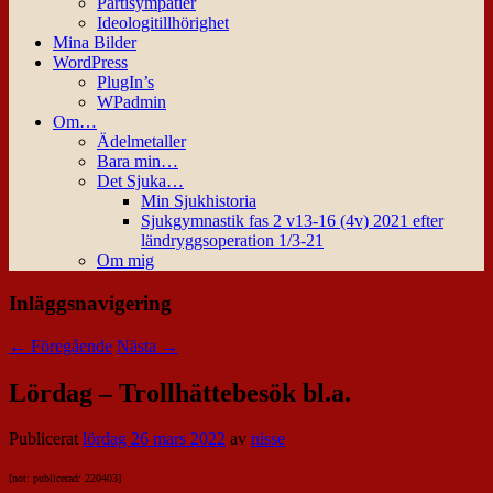
Partisympatier
Ideologitillhörighet
Mina Bilder
WordPress
PlugIn’s
WPadmin
Om…
Ädelmetaller
Bara min…
Det Sjuka…
Min Sjukhistoria
Sjukgymnastik fas 2 v13-16 (4v) 2021 efter
ländryggsoperation 1/3-21
Om mig
Inläggsnavigering
←
Föregående
Nästa
→
Lördag – Trollhättebesök bl.a.
Publicerat
lördag 26 mars 2022
av
nisse
[not: publicerad: 220403]