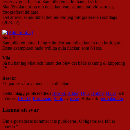
rester av gula fläckar. Sannolikt en äldre hane, i så fall.
Ska försöka utröna om detta kan vara samma individ som jag
fotograferat tidigare.
Det är med sannolikhet den individ jag fotograferade i söndags
(20/3-22)
Snok 2.
Sannolikt en hona. Längre än den sannolika hanen och kraftigare.
Detta exemplaret hade tydliga gula fläckar, som Ni ser.
Vila
Så nu har jag vilat och innan det blev det både rakning & klippning
🙂
Besökt
Ett par av våra vänner – i Trollhättan.
Detta inlägg publicerades i
Besökt
,
Bilder
,
Djur
,
Hobby
,
Hälsa
och
märktes
LEGO
,
Promenad
,
Snok
av
nisse
. Bokmärk
permalänken
.
Lämna ett svar
Din e-postadress kommer inte publiceras.
Obligatoriska fält är
märkta
*