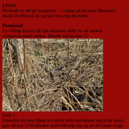
LEGO
Plockade en del på morgonen – i väntan på att mina läkemedel
skulle få effekt så att jag kan röra mig lite bättre.
Promenad
En väldigt kort en till mitt närmaste ställe för att studera
våruppvaknande snokar. Hittade två stycken 🙂
Snok 1.
Sannolikt en hane (lång och smal) detta exemplaret såg ut att sakna
gula fläckar (Vid närmare undersökning såg jag att det fanns svaga