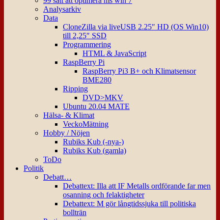
99 sätt att optimera ms win 7
Analysarkiv
Data
CloneZilla via liveUSB 2.25″ HD (OS Win10)
till 2,25″ SSD
Programmering
HTML & JavaScript
RaspBerry Pi
RaspBerry Pi3 B+ och Klimatsensor
BME280
Ripping
DVD>MKV
Ubuntu 20.04 MATE
Hälsa- & Klimat
VeckoMätning
Hobby / Nöjen
Rubiks Kub (-nya-)
Rubiks Kub (gamla)
ToDo
Politik
Debatt…
Debattext: Illa att IF Metalls ordförande far men
osanning och felaktigheter
Debattext: M gör långtidssjuka till politiska
bollträn