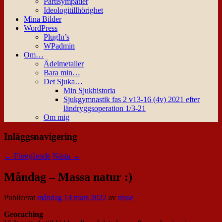
Partisympatier
Ideologitillhörighet
Mina Bilder
WordPress
PlugIn’s
WPadmin
Om…
Ädelmetaller
Bara min…
Det Sjuka…
Min Sjukhistoria
Sjukgymnastik fas 2 v13-16 (4v) 2021 efter
ländryggsoperation 1/3-21
Om mig
Inläggsnavigering
←
Föregående
Nästa
→
Måndag – Massa natur :)
Publicerat
måndag 14 mars 2022
av
nisse
Geocaching