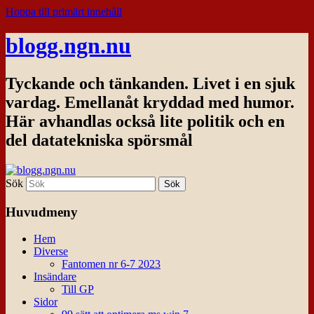
Hoppa till primärt innehåll
blogg.ngn.nu
Tyckande och tänkanden. Livet i en sjuk
vardag. Emellanåt kryddad med humor.
Här avhandlas också lite politik och en
del datatekniska spörsmål
Sök
Huvudmeny
Hem
Diverse
Fantomen nr 6-7 2023
Insändare
Till GP
Sidor