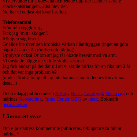
Vi återvände till Uddevalla och letade upp fler cacher i serien:
snäckskalstriangeln, 20st blev det.
Nu har vi endast 4st kvar i serien.
Telefonsamtal
Från min ryggkirurg.
Fick jag ’mitt i skogen’.
Röntgen såg bra ut.
Gnällde lite över den kroniska värken i ländryggen (inget att göra
något åt – mer än rörelse och träning).
Upplyste också Dr om att jag får ökade besvär med vä arm.
Vi önskade bägge att vi inte skulle ses mer.
Jag fick ändrat på det där till att vi skulle träffas för en fika om 2 år
och det var inga problem 😀
(under förutsättning att jag inte hamnar under dennes kniv innan
dess…)
Detta inlägg publicerades i
Hobby
,
Hälsa
,
Ländrygg
,
Nackrygg
och
märktes
Geocaching
,
Spine Center GBG
av
nisse
. Bokmärk
permalänken
.
Lämna ett svar
Din e-postadress kommer inte publiceras.
Obligatoriska fält är
märkta
*