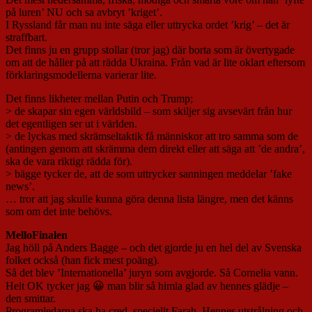
på luren’ NU och sa avbryt ’kriget’.
I Ryssland får man nu inte säga eller uttrycka ordet ’krig’ – det är
straffbart.
Det finns ju en grupp stollar (tror jag) där borta som är övertygade
om att de håller på att rädda Ukraina. Från vad är lite oklart eftersom
förklaringsmodellerna varierar lite.
Det finns likheter mellan Putin och Trump;
> de skapar sin egen världsbild – som skiljer sig avsevärt från hur
det egentligen ser ut i världen.
> de lyckas med skrämseltaktik få människor att tro samma som de
(antingen genom att skrämma dem direkt eller att säga att ’de andra’,
ska de vara riktigt rädda för).
> bägge tycker de, att de som uttrycker sanningen meddelar ’fake
news’.
… tror att jag skulle kunna göra denna lista längre, men det känns
som om det inte behövs.
MelloFinalen
Jag höll på Anders Bagge – och det gjorde ju en hel del av Svenska
folket också (han fick mest poäng).
Så det blev ’Internationella’ juryn som avgjorde. Så Cornelia vann.
Helt OK tycker jag 😀 man blir så himla glad av hennes glädje –
den smittar.
Programledarna ska ha cred, speciellt Farah. Hennes utstrålning och