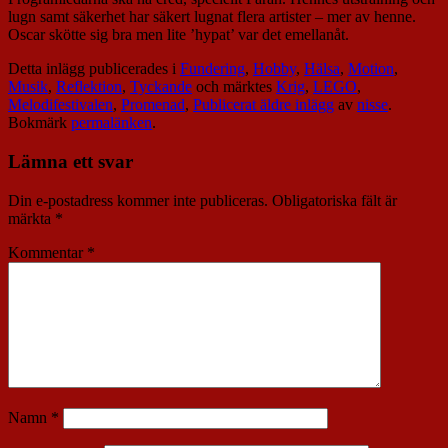
lugn samt säkerhet har säkert lugnat flera artister – mer av henne.
Oscar skötte sig bra men lite ’hypat’ var det emellanåt.
Detta inlägg publicerades i
Fundering
,
Hobby
,
Hälsa
,
Motion
,
Musik
,
Reflektion
,
Tyckande
och märktes
Krig
,
LEGO
,
Melodifestivalen
,
Promenad
,
Publicerat äldre inlägg
av
nisse
.
Bokmärk
permalänken
.
Lämna ett svar
Din e-postadress kommer inte publiceras.
Obligatoriska fält är
märkta
*
Kommentar
*
Namn
*