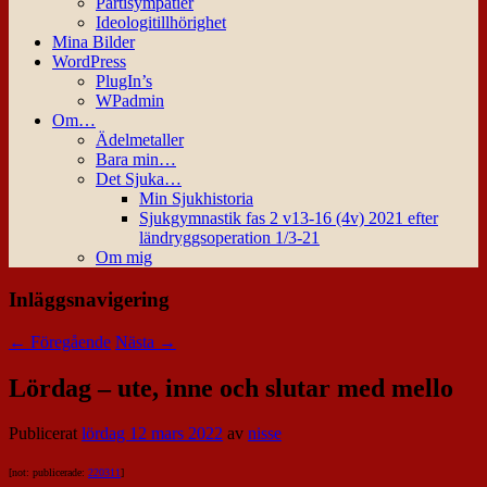
Partisympatier
Ideologitillhörighet
Mina Bilder
WordPress
PlugIn’s
WPadmin
Om…
Ädelmetaller
Bara min…
Det Sjuka…
Min Sjukhistoria
Sjukgymnastik fas 2 v13-16 (4v) 2021 efter
ländryggsoperation 1/3-21
Om mig
Inläggsnavigering
←
Föregående
Nästa
→
Lördag – ute, inne och slutar med mello
Publicerat
lördag 12 mars 2022
av
nisse
[not: publicerade:
220311
]