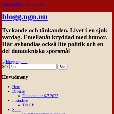
Hoppa till primärt innehåll
blogg.ngn.nu
Tyckande och tänkanden. Livet i en sjuk
vardag. Emellanåt kryddad med humor.
Här avhandlas också lite politik och en
del datatekniska spörsmål
Sök
Huvudmeny
Hem
Diverse
Fantomen nr 6-7 2023
Insändare
Till GP
Sidor