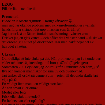
LEGO
Pillade lite – och lite till.
Promenad
Bidde en Korsebergsrunda. Härligt vårväder 😀
men jag har ökande problem med sk känselsensationer i vänster
hands fingrar (något högt upp i nacken som är trångt).
Jag har också en lättare funktionsnedsättning i vänster arm.
Dricker jag ett glas vatten – och håller det i vänster hand – så skakar
det ordentligt i slutet på drickandet. Har med bakåtböjandet av
huvudet att göra.
Ukraina
Oundvikligt att inte tänka på det. Här promenerar jag i ett underbart
väder och inte så jättemånga mil bort (147mil (fågelvägen) –
Sommaren 2001 cyklade jag 220mil (från Frankrike och hem)), så
flyr och kämpar människor för sina liv och överlevnad.
Jag tänker då osökt på denne Putin – roten till det onda skulle jag
vilja påstå.
En väldigt liten man i ett väldigt stort land.
Är han smart eller dum?
Modig eller feg?
Frisk eller sjuk i huvudet?
En hedersman eller opålitlig?
Det mest hedersamma, friska, modiga och smarta vore om han ’lyfte