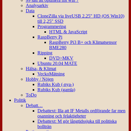
99 sätt att optimera ms win 7
Analysarkiv
Data
CloneZilla via liveUSB 2.25″ HD (OS Win10)
till 2,25″ SSD
Programmering
HTML & JavaScript
RaspBerry Pi
RaspBerry Pi3 B+ och Klimatsensor
BME280
Ripping
DVD>MKV
Ubuntu 20.04 MATE
Hälsa- & Klimat
VeckoMätning
Hobby / Nöjen
Rubiks Kub (-nya-)
Rubiks Kub (gamla)
ToDo
Politik
Debatt…
Debattext: Illa att IF Metalls ordförande far men
osanning och felaktigheter
Debattext: M gör långtidssjuka till politiska
bollträn