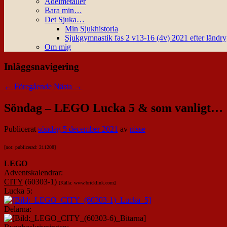
Ädelmetaller
Bara min…
Det Sjuka…
Min Sjukhistoria
Sjukgymnastik fas 2 v13-16 (4v) 2021 efter ländr
Om mig
Inläggsnavigering
←
Föregående
Nästa
→
Söndag – LEGO Lucka 5 & som vanligt…
Publicerat
söndag 5 december 2021
av
nisse
[not: publicerad: 211208]
LEGO
Adventskalendrar:
CITY
(60303-1)
[Källa: www.bricklink.com]
Lucka 5:
Delarna: