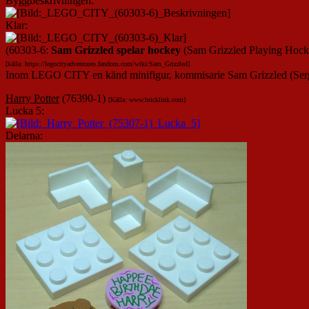
Byggbeskrivningen:
Klar:
(60303-6:
Sam Grizzled spelar hockey
(Sam Grizzled Playing Hock
[källa: https://legocityadventures.fandom.com/wiki/Sam_Grizzled]
Inom LEGO CITY en känd minifigur, kommisarie Sam Grizzled (Sergea
Harry Potter
(76390-1)
[Källa: www.bricklink.com]
Lucka 5:
Delarna: