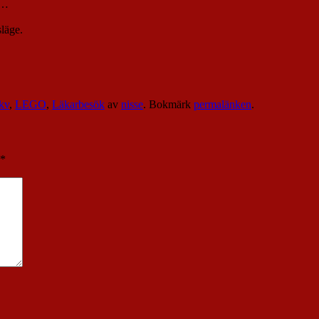
’…
släge.
kv
,
LEGO
,
Läkarbesök
av
nisse
. Bokmärk
permalänken
.
*