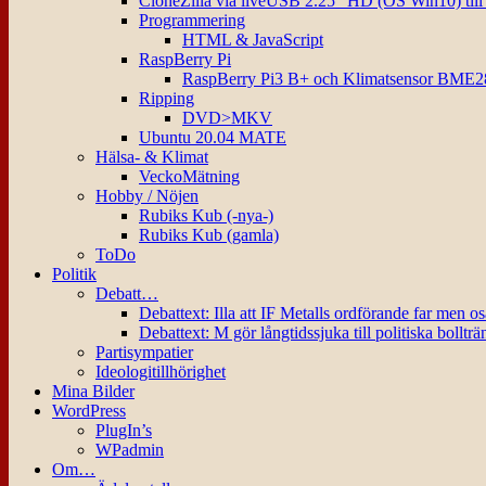
CloneZilla via liveUSB 2.25″ HD (OS Win10) til
Programmering
HTML & JavaScript
RaspBerry Pi
RaspBerry Pi3 B+ och Klimatsensor BME2
Ripping
DVD>MKV
Ubuntu 20.04 MATE
Hälsa- & Klimat
VeckoMätning
Hobby / Nöjen
Rubiks Kub (-nya-)
Rubiks Kub (gamla)
ToDo
Politik
Debatt…
Debattext: Illa att IF Metalls ordförande far men o
Debattext: M gör långtidssjuka till politiska bollträ
Partisympatier
Ideologitillhörighet
Mina Bilder
WordPress
PlugIn’s
WPadmin
Om…