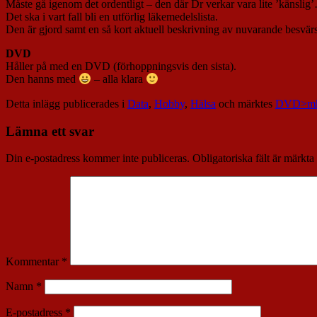
Måste gå igenom det ordentligt – den där Dr verkar vara lite ’känslig
Det ska i vart fall bli en utförlig läkemedelslista.
Den är gjord samt en så kort aktuell beskrivning av nuvarande besvär
DVD
Håller på med en DVD (förhoppningsvis den sista).
Den hanns med
– alla klara
Detta inlägg publicerades i
Data
,
Hobby
,
Hälsa
och märktes
DVD>m
Lämna ett svar
Din e-postadress kommer inte publiceras.
Obligatoriska fält är märkta
Kommentar
*
Namn
*
E-postadress
*