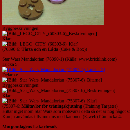
Byggbeskrivningen:
Klar:
(76390-6:
Tårta och en Låda
(Cake & Box))
Star Wars Mandalorian
(76390-1)
(Källa: www.bricklink.com)
Lucka 5:
Delarna:
Byggbeskrivningen:
Klar:
(75307-6:
Måltavlor för träningskjutning
(Training Targets))
Hittar inget inom Star Wars som motsvarar detta så det är nog något 
Kan ju användas tillsammans med kanonen (E-web) från lucka 4.
Morgondagens Läkarbesök