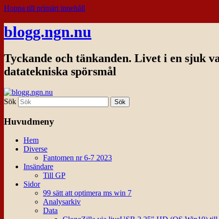
Hoppa till primärt innehåll
blogg.ngn.nu
Tyckande och tänkanden. Livet i en sjuk v
datatekniska spörsmål
Sök
Huvudmeny
Hem
Diverse
Fantomen nr 6-7 2023
Insändare
Till GP
Sidor
99 sätt att optimera ms win 7
Analysarkiv
Data