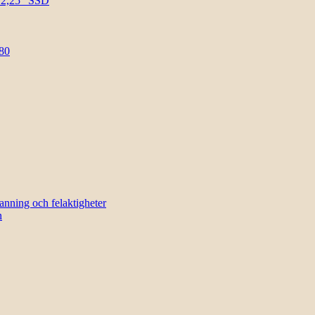
l 2,25″ SSD
80
sanning och felaktigheter
n