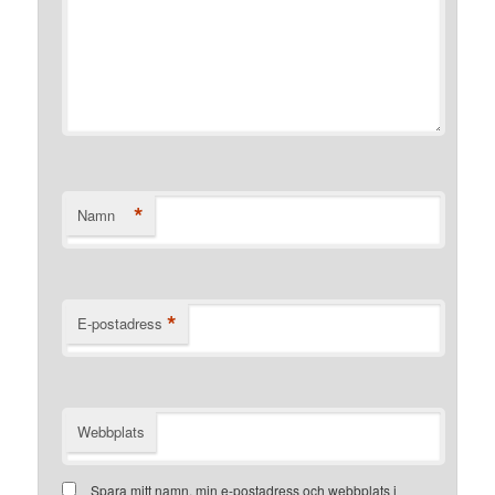
*
Namn
*
E-postadress
Webbplats
Spara mitt namn, min e-postadress och webbplats i