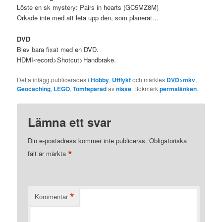
Löste en sk mystery: Pairs in hearts (GC5MZ8M)
Orkade inte med att leta upp den, som planerat…
DVD
Blev bara fixat med en DVD.
HDMI-record>Shotcut>Handbrake.
Detta inlägg publicerades i
Hobby
,
Utflykt
och märktes
DVD>mkv
,
Geocaching
,
LEGO
,
Tomteparad
av
nisse
. Bokmärk
permalänken
.
Lämna ett svar
Din e-postadress kommer inte publiceras.
Obligatoriska
*
fält är märkta
*
Kommentar