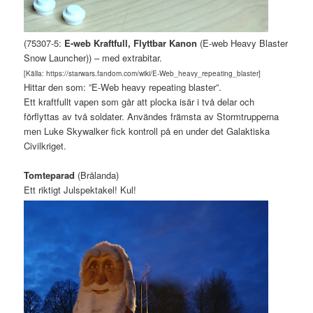
(75307-5:
E-web Kraftfull, Flyttbar Kanon
(E-web Heavy Blaster
Snow Launcher)) – med extrabitar.
[Källa: https://starwars.fandom.com/wiki/E-Web_heavy_repeating_blaster]
Hittar den som: ”E-Web heavy repeating blaster”.
Ett kraftfullt vapen som går att plocka isär i två delar och
förflyttas av två soldater. Användes främsta av Stormtrupperna
men Luke Skywalker fick kontroll på en under det Galaktiska
Civilkriget.
Tomteparad
(Brålanda)
Ett riktigt Julspektakel! Kul!