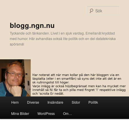
Hoppa
till
Sök
primärt
innehåll
blogg.ngn.nu
Tyckande och tänkanden. Livet i en sjuk vardag. Emellanåt kryddad
med humor. Här avhandlas också lite politik och en del datatekniska
spörsmål
Huvudmeny
Hem
Diverse
Insändare
Sidor
Politik
Mina Bilder
WordPress
Om…