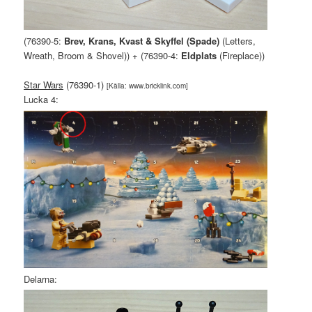
(76390-5:
Brev, Krans, Kvast & Skyffel (Spade)
(Letters,
Wreath, Broom & Shovel)) + (76390-4:
Eldplats
(Fireplace))
Star Wars
(76390-1)
[Källa: www.bricklink.com]
Lucka 4:
Delarna: