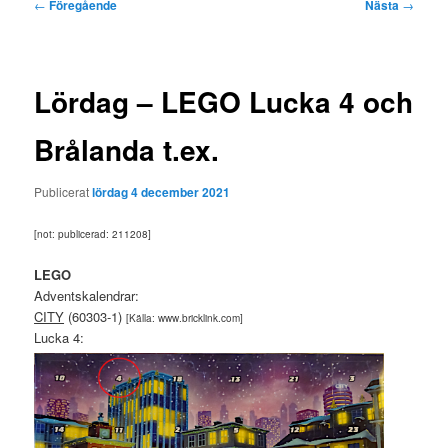
Inläggsnavigering
←
Föregående
Nästa
→
Lördag – LEGO Lucka 4 och
Brålanda t.ex.
Publicerat
lördag 4 december 2021
[not: publicerad: 211208]
LEGO
Adventskalendrar:
CITY
(60303-1)
[Källa: www.bricklink.com]
Lucka 4: