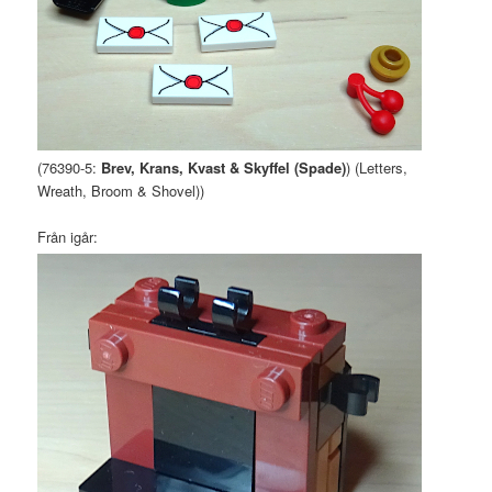
(76390-5:
Brev, Krans, Kvast & Skyffel (Spade)
) (Letters,
Wreath, Broom & Shovel))
Från igår: