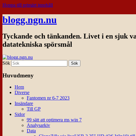
Hoppa till primärt innehåll
blogg.ngn.nu
Tyckande och tänkanden. Livet i en sjuk v
datatekniska spörsmål
Sök
Huvudmeny
Hem
Diverse
Fantomen nr 6-7 2023
Insändare
Till GP
Sidor
99 sätt att optimera ms win 7
Analysarkiv
Data