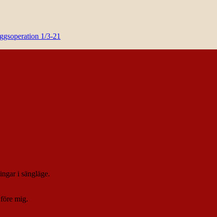
yggsoperation 1/3-21
ngar i sängläge.
före mig.