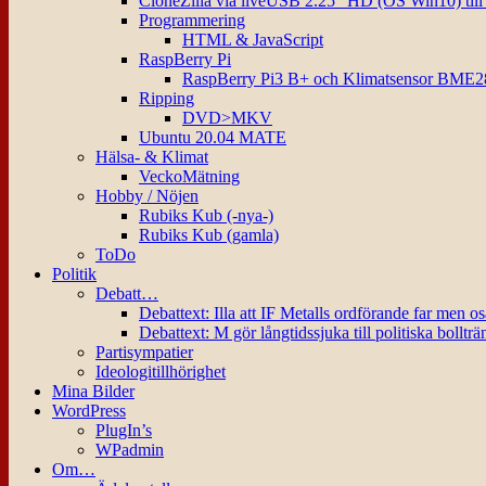
CloneZilla via liveUSB 2.25″ HD (OS Win10) til
Programmering
HTML & JavaScript
RaspBerry Pi
RaspBerry Pi3 B+ och Klimatsensor BME2
Ripping
DVD>MKV
Ubuntu 20.04 MATE
Hälsa- & Klimat
VeckoMätning
Hobby / Nöjen
Rubiks Kub (-nya-)
Rubiks Kub (gamla)
ToDo
Politik
Debatt…
Debattext: Illa att IF Metalls ordförande far men o
Debattext: M gör långtidssjuka till politiska bollträ
Partisympatier
Ideologitillhörighet
Mina Bilder
WordPress
PlugIn’s
WPadmin
Om…