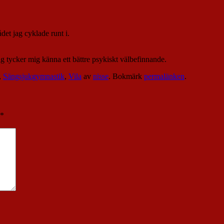
det jag cyklade runt i.
g tycker mig känna ett bättre psykiskt välbefinnande.
,
Sängsjukgymnastik
,
Vila
av
nisse
. Bokmärk
permalänken
.
*