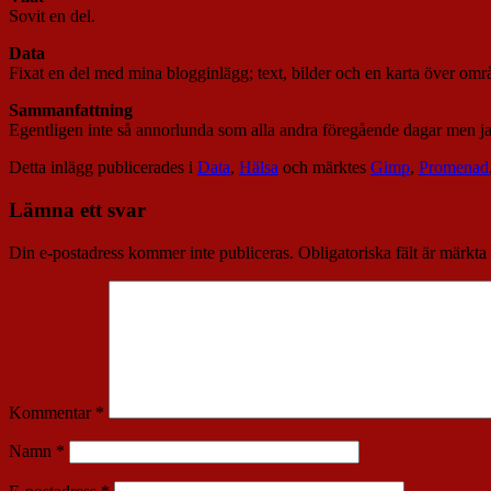
Sovit en del.
Data
Fixat en del med mina blogginlägg; text, bilder och en karta över områ
Sammanfattning
Egentligen inte så annorlunda som alla andra föregående dagar men ja
Detta inlägg publicerades i
Data
,
Hälsa
och märktes
Gimp
,
Promenad
Lämna ett svar
Din e-postadress kommer inte publiceras.
Obligatoriska fält är märkta
Kommentar
*
Namn
*