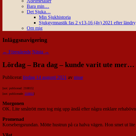
Ädelmetaller
Bara min…
Det Sjuka…
Min Sjukhistoria
Sjukgymnastik fas 2 v13-16 (4v) 2021 efter ländr
Om mig
Inläggsnavigering
←
Föregående
Nästa
→
Lördag – Bra dag – kunde varit ute mer…
Publicerat
lördag 14 augusti 2021
av
nisse
[not: publicerad: 210815]
[not: publicerade:
210813
]
Morgonen
OK. Lite småtrött men tog mig upp ändå efter några enklare rehabövni
Promenad
Korsebergsrundan. Mötte hustrun på ca halva vägen. Hon smet ut lite 
Vilat