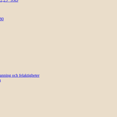
l 2,25″ SSD
80
sanning och felaktigheter
n