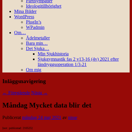
Partisympatier
Ideologitillhörighet
Mina Bilder
WordPress
PlugIn’s
WPadmin
Om…
Ädelmetaller
Bara min…
Det Sjuka…
Min Sjukhistoria
Sjukgymnastik fas 2 v13-16 (4v) 2021 efter
ländryggsoperation 1/3-21
Om mig
Inläggsnavigering
←
Föregående
Nästa
→
Måndag Mycket data blir det
Publicerat
måndag 24 maj 2021
av
nisse
[not: publicerad: 210525]