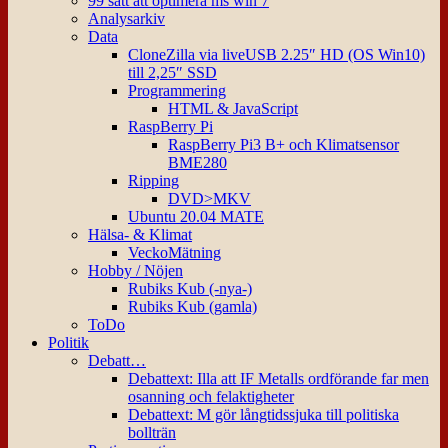
99 sätt att optimera ms win 7
Analysarkiv
Data
CloneZilla via liveUSB 2.25″ HD (OS Win10)
till 2,25″ SSD
Programmering
HTML & JavaScript
RaspBerry Pi
RaspBerry Pi3 B+ och Klimatsensor
BME280
Ripping
DVD>MKV
Ubuntu 20.04 MATE
Hälsa- & Klimat
VeckoMätning
Hobby / Nöjen
Rubiks Kub (-nya-)
Rubiks Kub (gamla)
ToDo
Politik
Debatt…
Debattext: Illa att IF Metalls ordförande far men
osanning och felaktigheter
Debattext: M gör långtidssjuka till politiska
bollträn