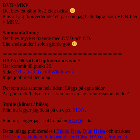
DVD>MKV
Det blev ett gäng (6st) idag också
Plus att jag ’konverterade’ ett par som jag hade lagrat som VOB-filer
> MKV.
Sammanfattning
:
Det blev mycket fixande med DVD och CD.
Lite småstunder i solen gjorde gott
************************************************
DATA: 99 sätt att optimera ms win 7
Har kommit till punkt 20.
Sidan:
99 sätt att fixa till Windows 7
Inget jobb med den idag.
Det som står samma hela tiden: Läggs på egna sidor.
Att göra och ’hälsa’ t.ex. – vem mer än jag är intresserad av det?
Studie (klimat / hälsa)
Från nu lägger jag detta på en egen
SIDA
.
Från nu, lägger jag ’ToDo’ på en
EGEN
sida.
Detta inlägg publicerades i
Bilder
,
Data
,
Djur
,
Hälsa
och märktes
DVD>mkv
,
Holken
,
Klimatstudie & Hälsa
,
NASen
,
Promenad
,