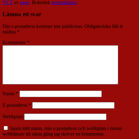
VCT
av
nisse
. Bokmärk
permalänken
.
Lämna ett svar
Din e-postadress kommer inte publiceras.
Obligatoriska fält är
märkta
*
Kommentar
*
Namn
*
E-postadress
*
Webbplats
Spara mitt namn, min e-postadress och webbplats i denna
webbläsare till nästa gång jag skriver en kommentar.