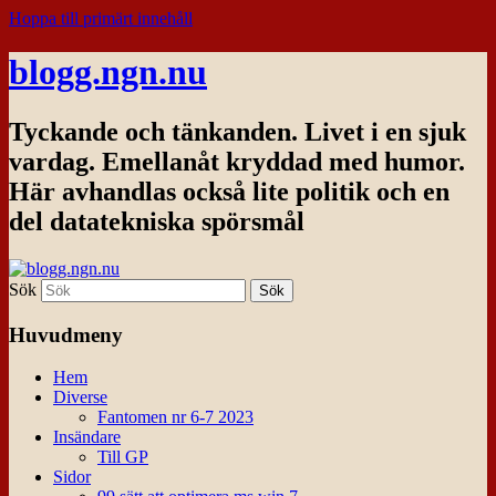
Hoppa till primärt innehåll
blogg.ngn.nu
Tyckande och tänkanden. Livet i en sjuk
vardag. Emellanåt kryddad med humor.
Här avhandlas också lite politik och en
del datatekniska spörsmål
Sök
Huvudmeny
Hem
Diverse
Fantomen nr 6-7 2023
Insändare
Till GP
Sidor