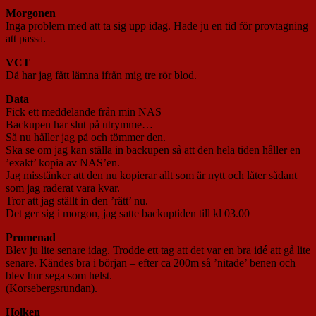
Morgonen
Inga problem med att ta sig upp idag. Hade ju en tid för provtagning
att passa.
VCT
Då har jag fått lämna ifrån mig tre rör blod.
Data
Fick ett meddelande från min NAS
Backupen har slut på utrymme…
Så nu håller jag på och tömmer den.
Ska se om jag kan ställa in backupen så att den hela tiden håller en
’exakt’ kopia av NAS’en.
Jag misstänker att den nu kopierar allt som är nytt och låter sådant
som jag raderat vara kvar.
Tror att jag ställt in den ’rätt’ nu.
Det ger sig i morgon, jag satte backuptiden till kl 03.00
Promenad
Blev ju lite senare idag. Trodde ett tag att det var en bra idé att gå lite
senare. Kändes bra i början – efter ca 200m så ’nitade’ benen och
blev hur sega som helst.
(Korsebergsrundan).
Holken