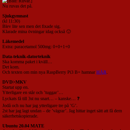
Nu ruvas det på.
Sjukgymnast
(kl 11:30)
Blev lite sen men det fixade sig.
Klarade mina övningar idag också 🙂
Läkemedel
Extra: paracetamol 500mg: 0+0+1+0
D
ata-teknik-datorteknik
Ska komma paket i kväll…
Det kom.
Och texten om min nya RaspBerry Pi3 B+ hamnar
HÄR
.
DVD>MKV
Startat upp en.
Ytterligare en står och ’tuggar’…
Lyckats få till 3st nu snart… – kanske… ❓
Jodå och nu har jag ytterligare tre på ’G’.
2st har jag lagt undan – de ’vägrar’. Jag hittar inget sätt att få dem
säkerhetskopierade.
Ubuntu 20.04 MATE