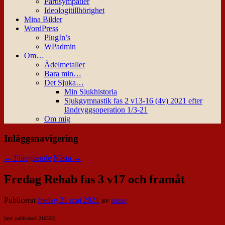
Partisympatier
Ideologitillhörighet
Mina Bilder
WordPress
PlugIn’s
WPadmin
Om…
Ädelmetaller
Bara min…
Det Sjuka…
Min Sjukhistoria
Sjukgymnastik fas 2 v13-16 (4v) 2021 efter
ländryggsoperation 1/3-21
Om mig
Inläggsnavigering
←
Föregående
Nästa
→
Fredag Rehab fas 3 v17 och framåt
Publicerat
fredag 21 maj 2021
av
nisse
[not: publicerad: 210523]