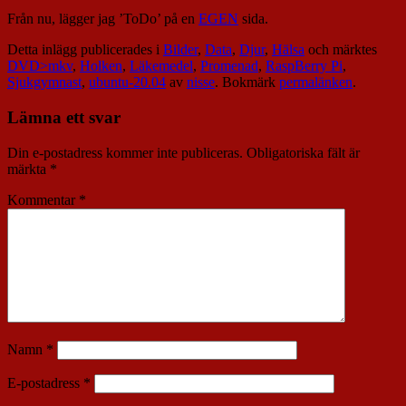
Från nu, lägger jag ’ToDo’ på en
EGEN
sida.
Detta inlägg publicerades i
Bilder
,
Data
,
Djur
,
Hälsa
och märktes
DVD>mkv
,
Holken
,
Läkemedel
,
Promenad
,
RaspBerry Pi
,
Sjukgymnast
,
ubuntu-20.04
av
nisse
. Bokmärk
permalänken
.
Lämna ett svar
Din e-postadress kommer inte publiceras.
Obligatoriska fält är
märkta
*
Kommentar
*
Namn
*
E-postadress
*