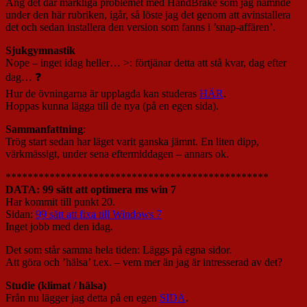
Ang det där märkliga problemet med HandBrake som jag nämnde
under den här rubriken, igår, så löste jag det genom att avinstallera
det och sedan installera den version som fanns i ’snap-affären’.
Sjukgymnastik
Nope – inget idag heller… >: förtjänar detta att stå kvar, dag efter
dag… ❓
Hur de övningarna är upplagda kan studeras
HÄR
.
Hoppas kunna lägga till de nya (på en egen sida).
Sammanfattning
:
Trög start sedan har läget varit ganska jämnt. En liten dipp,
värkmässigt, under sena eftermiddagen – annars ok.
************************************************
DATA: 99 sätt att optimera ms win 7
Har kommit till punkt 20.
Sidan:
99 sätt att fixa till Windows 7
Inget jobb med den idag.
Det som står samma hela tiden: Läggs på egna sidor.
Att göra och ’hälsa’ t.ex. – vem mer än jag är intresserad av det?
Studie (klimat / hälsa)
Från nu lägger jag detta på en egen
SIDA
.