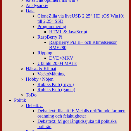
99 sätt att optimera ms win 7
Analysarkiv
Data
CloneZilla via liveUSB 2.25″ HD (OS Win10)
till 2,25″ SSD
Programmering
HTML & JavaScript
RaspBerry Pi
RaspBerry Pi3 B+ och Klimatsensor
BME280
Ripping
DVD>MKV
Ubuntu 20.04 MATE
Hälsa- & Klimat
VeckoMätning
Hobby / Nöjen
Rubiks Kub (-nya-)
Rubiks Kub (gamla)
ToDo
Politik
Debatt…
Debattext: Illa att IF Metalls ordförande far men
osanning och felaktigheter
Debattext: M gör långtidssjuka till politiska
bollträn