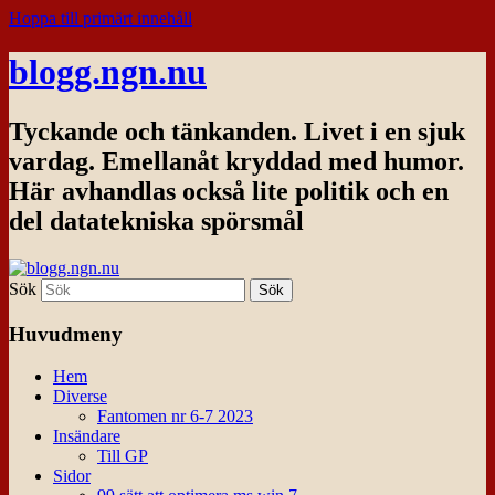
Hoppa till primärt innehåll
blogg.ngn.nu
Tyckande och tänkanden. Livet i en sjuk
vardag. Emellanåt kryddad med humor.
Här avhandlas också lite politik och en
del datatekniska spörsmål
Sök
Huvudmeny
Hem
Diverse
Fantomen nr 6-7 2023
Insändare
Till GP
Sidor