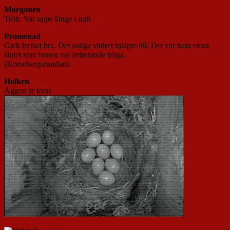
Morgonen
Trött. Var uppe länge i natt.
Promenad
Gick hyfsat bra. Det soliga vädret hjälpte till. Det var bara emot
slutet som benen var irriterande tröga.
(Korsebergsrundan).
Holken
Äggen är kvar.