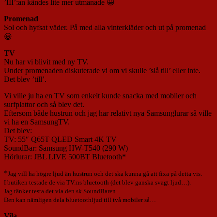
’III’:an kändes lite mer utmanade 😀
Promenad
Sol och hyfsat väder. På med alla vinterkläder och ut på promenad
😀
TV
Nu har vi blivit med ny TV.
Under promenaden diskuterade vi om vi skulle ’slå till’ eller inte.
Det blev ’till’.
Vi ville ju ha en TV som enkelt kunde snacka med mobiler och
surfplattor och så blev det.
Eftersom både hustrun och jag har relativt nya Samsunglurar så ville
vi ha en SamsungTV.
Det blev:
TV: 55″ Q65T QLED Smart 4K TV
SoundBar: Samsung HW-T540 (290 W)
Hörlurar: JBL LIVE 500BT Bluetooth*
*
Jag vill ha högre ljud än hustrun och det ska kunna gå att fixa på detta vis.
I butiken testade de via TV:ns bluetooth (det blev ganska svagt ljud…).
Jag tänker testa det via den sk SoundBaren.
Den kan nämligen dela bluetoothljud till två mobiler så…
Vila