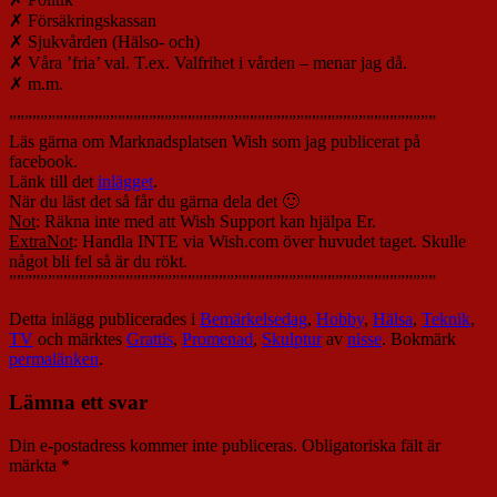
✗ Försäkringskassan
✗ Sjukvården (Hälso- och)
✗ Våra ’fria’ val. T.ex. Valfrihet i vården – menar jag då.
✗ m.m.
”””””””””””””””””””””””””””””””””””””””””””””””””””””””
Läs gärna om Marknadsplatsen Wish som jag publicerat på
facebook.
Länk till det
inlägget
.
När du läst det så får du gärna dela det 🙂
Not
: Räkna inte med att Wish Support kan hjälpa Er.
ExtraNot
: Handla INTE via Wish.com över huvudet taget. Skulle
något bli fel så är du rökt.
”””””””””””””””””””””””””””””””””””””””””””””””””””””””
Detta inlägg publicerades i
Bemärkelsedag
,
Hobby
,
Hälsa
,
Teknik
,
TV
och märktes
Grattis
,
Promenad
,
Skulptur
av
nisse
. Bokmärk
permalänken
.
Lämna ett svar
Din e-postadress kommer inte publiceras.
Obligatoriska fält är
märkta
*