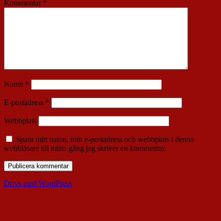
Kommentar
*
Namn
*
E-postadress
*
Webbplats
Spara mitt namn, min e-postadress och webbplats i denna
webbläsare till nästa gång jag skriver en kommentar.
Drivs med WordPress