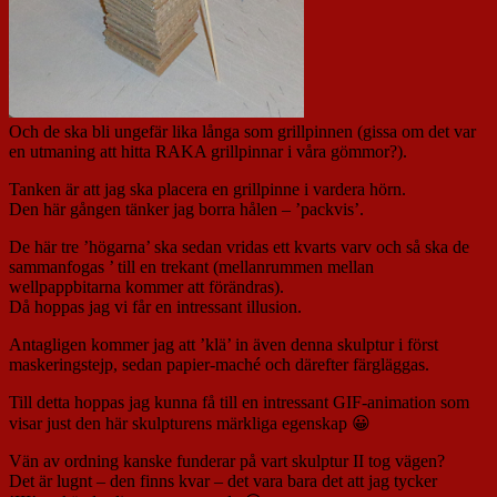
Och de ska bli ungefär lika långa som grillpinnen (gissa om det var
en utmaning att hitta RAKA grillpinnar i våra gömmor?).
Tanken är att jag ska placera en grillpinne i vardera hörn.
Den här gången tänker jag borra hålen – ’packvis’.
De här tre ’högarna’ ska sedan vridas ett kvarts varv och så ska de
sammanfogas ’ till en trekant (mellanrummen mellan
wellpappbitarna kommer att förändras).
Då hoppas jag vi får en intressant illusion.
Antagligen kommer jag att ’klä’ in även denna skulptur i först
maskeringstejp, sedan papier-maché och därefter färgläggas.
Till detta hoppas jag kunna få till en intressant GIF-animation som
visar just den här skulpturens märkliga egenskap 😀
Vän av ordning kanske funderar på vart skulptur II tog vägen?
Det är lugnt – den finns kvar – det vara bara det att jag tycker