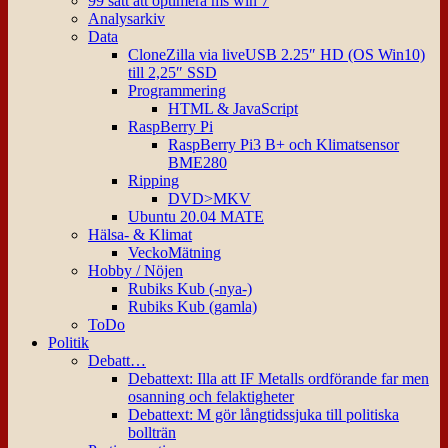
99 sätt att optimera ms win 7
Analysarkiv
Data
CloneZilla via liveUSB 2.25″ HD (OS Win10)
till 2,25″ SSD
Programmering
HTML & JavaScript
RaspBerry Pi
RaspBerry Pi3 B+ och Klimatsensor
BME280
Ripping
DVD>MKV
Ubuntu 20.04 MATE
Hälsa- & Klimat
VeckoMätning
Hobby / Nöjen
Rubiks Kub (-nya-)
Rubiks Kub (gamla)
ToDo
Politik
Debatt…
Debattext: Illa att IF Metalls ordförande far men
osanning och felaktigheter
Debattext: M gör långtidssjuka till politiska
bollträn