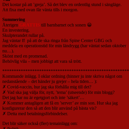
Det kostar på att ’greja’. Så det blev en ordentlig stund i sängläge.
Att fixa med ovan får vänta tills i morgon.
Summering
Återigen
GRATTIS
till barnbarnet och sonen 😀
En investering.
Skulpterandet rullar på.
Jag väntar ff på att de ska ringa från Spine Center GBG och
meddela en operationstid för min ländrygg (har väntat sedan oktober
nu…).
Skönt med en promenad.
Behövlig vila – men jobbigt att vara så trött.
*******************************************************
Kommande inlägg. I oklar ordning (hinner ju inte skriva något om
nedanstående – det händer ju grejer – hela tiden… ):
✗ Covid-vaccin, hur jag ska förhålla mig till det?
✗ Vad ska jag välja för, nytt, ’tema’ (utseende) för min blogg?
Det jag har nu är egetgjort och inte ’säkert’…
✗ Kommer antagligen att få en ’server’ av min son. Hur ska jag
konfigurerar den så att den blir använd på bästa vis?
✗ Detta med betalningsförbindelser.
Det blir säker också (fler) temainlägg om:
✗ Politik