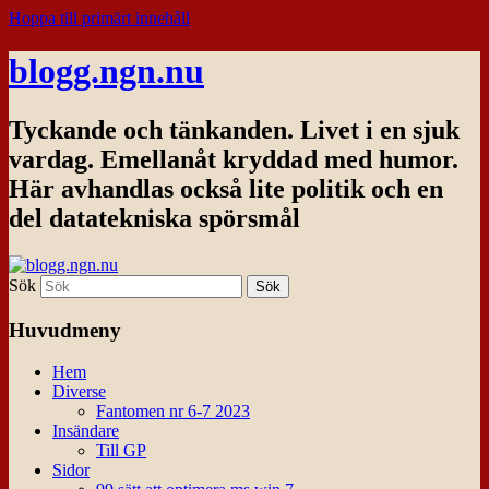
Hoppa till primärt innehåll
blogg.ngn.nu
Tyckande och tänkanden. Livet i en sjuk
vardag. Emellanåt kryddad med humor.
Här avhandlas också lite politik och en
del datatekniska spörsmål
Sök
Huvudmeny
Hem
Diverse
Fantomen nr 6-7 2023
Insändare
Till GP
Sidor