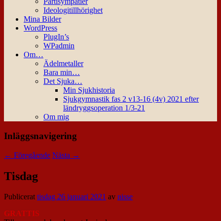
Partisympatier
Ideologitillhörighet
Mina Bilder
WordPress
PlugIn’s
WPadmin
Om…
Ädelmetaller
Bara min…
Det Sjuka…
Min Sjukhistoria
Sjukgymnastik fas 2 v13-16 (4v) 2021 efter
ländryggsoperation 1/3-21
Om mig
Inläggsnavigering
←
Föregående
Nästa
→
Tisdag
Publicerat
tisdag 26 januari 2021
av
nisse
GRATTIS