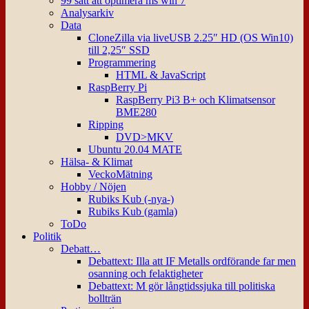
99 sätt att optimera ms win 7
Analysarkiv
Data
CloneZilla via liveUSB 2.25″ HD (OS Win10)
till 2,25″ SSD
Programmering
HTML & JavaScript
RaspBerry Pi
RaspBerry Pi3 B+ och Klimatsensor
BME280
Ripping
DVD>MKV
Ubuntu 20.04 MATE
Hälsa- & Klimat
VeckoMätning
Hobby / Nöjen
Rubiks Kub (-nya-)
Rubiks Kub (gamla)
ToDo
Politik
Debatt…
Debattext: Illa att IF Metalls ordförande far men
osanning och felaktigheter
Debattext: M gör långtidssjuka till politiska
bollträn