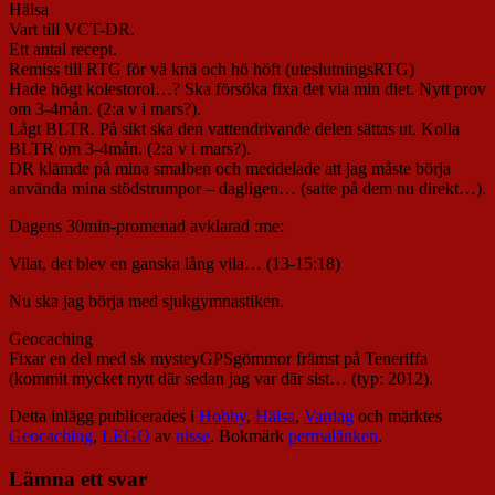
Hälsa
Vart till VCT-DR.
Ett antal recept.
Remiss till RTG för vä knä och hö höft (uteslutningsRTG)
Hade högt kolestorol…? Ska försöka fixa det via min diet. Nytt prov
om 3-4mån. (2:a v i mars?).
Lågt BLTR. På sikt ska den vattendrivande delen sättas ut. Kolla
BLTR om 3-4mån. (2:a v i mars?).
DR klämde på mina smalben och meddelade att jag måste börja
använda mina stödstrumpor – dagligen… (satte på dem nu direkt…).
Dagens 30min-promenad avklarad :me:
Vilat, det blev en ganska lång vila… (13-15:18)
Nu ska jag börja med sjukgymnastiken.
Geocaching
Fixar en del med sk mysteyGPSgömmor främst på Teneriffa
(kommit mycket nytt där sedan jag var där sist… (typ: 2012).
Detta inlägg publicerades i
Hobby
,
Hälsa
,
Vardag
och märktes
Geocaching
,
LEGO
av
nisse
. Bokmärk
permalänken
.
Lämna ett svar