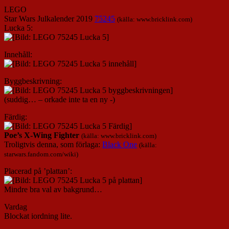
LEGO
Star Wars Julkalender 2019
75245
(källa: www.bricklink.com)
Lucka 5:
Innehåll:
Byggbeskrivning:
(suddig… – orkade inte ta en ny -)
Färdig:
Poe’s X-Wing Fighter
(källa: www.bricklink.com)
Troligtvis denna, som förlaga:
Black One
(källa:
starwars.fandom.com/wiki)
Placerad på ’plattan’:
Mindre bra val av bakgrund…
Vardag
Blockat iordning lite.