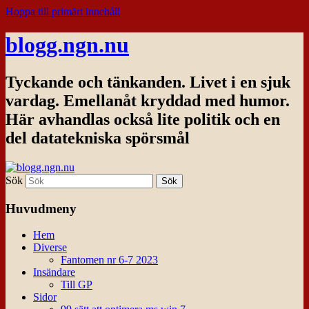
Hoppa till primärt innehåll
blogg.ngn.nu
Tyckande och tänkanden. Livet i en sjuk
vardag. Emellanåt kryddad med humor.
Här avhandlas också lite politik och en
del datatekniska spörsmål
Sök
Huvudmeny
Hem
Diverse
Fantomen nr 6-7 2023
Insändare
Till GP
Sidor