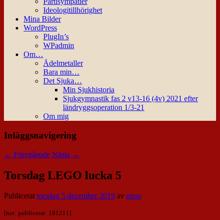
Partisympatier
Ideologitillhörighet
Mina Bilder
WordPress
PlugIn’s
WPadmin
Om…
Ädelmetaller
Bara min…
Det Sjuka…
Min Sjukhistoria
Sjukgymnastik fas 2 v13-16 (4v) 2021 efter
ländryggsoperation 1/3-21
Om mig
Inläggsnavigering
←
Föregående
Nästa
→
Torsdag LEGO lucka 5
Publicerat
torsdag 5 december 2019
av
nisse
[not: publicerat: 191211]