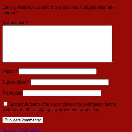
Din e-postadress kommer inte publiceras.
Obligatoriska fält är
märkta
*
Kommentar
*
Namn
*
E-postadress
*
Webbplats
Spara mitt namn, min e-postadress och webbplats i denna
webbläsare till nästa gång jag skriver en kommentar.
Drivs med WordPress