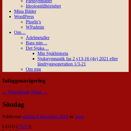
Partisympatier
Ideologitillhörighet
Mina Bilder
WordPress
PlugIn’s
WPadmin
Om…
Ädelmetaller
Bara min…
Det Sjuka…
Min Sjukhistoria
Sjukgymnastik fas 2 v13-16 (4v) 2021 efter
ländryggsoperation 1/3-21
Om mig
Inläggsnavigering
←
Föregående
Nästa
→
Söndag
Publicerat
söndag 9 december 2018
av
nisse
LEGO (
75213
)