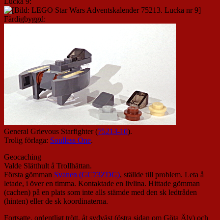
Lucka 9:
Färdigbyggd:
General Grievous Starfighter (
75213-10
).
Trolig förlaga:
Soulless One
.
Geocaching
Valde Slätthult å Trollhättan.
Första gömman
Svanen (GC73ZDG)
, ställde till problem. Leta å
letade, i över en timma. Kontaktade en livlina. Hittade gömman
(cachen) på en plats som inte alls stämde med den sk ledtråden
(hinten) eller de sk koordinaterna.
Fortsatte, ordentligt trött, åt sydväst (östra sidan om Göta Älv) och