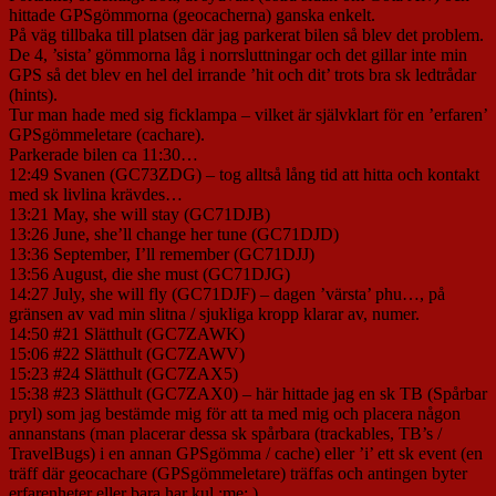
hittade GPSgömmorna (geocacherna) ganska enkelt.
På väg tillbaka till platsen där jag parkerat bilen så blev det problem.
De 4, ’sista’ gömmorna låg i norrsluttningar och det gillar inte min
GPS så det blev en hel del irrande ’hit och dit’ trots bra sk ledtrådar
(hints).
Tur man hade med sig ficklampa – vilket är självklart för en ’erfaren’
GPSgömmeletare (cachare).
Parkerade bilen ca 11:30…
12:49 Svanen (GC73ZDG) – tog alltså lång tid att hitta och kontakt
med sk livlina krävdes…
13:21 May, she will stay (GC71DJB)
13:26 June, she’ll change her tune (GC71DJD)
13:36 September, I’ll remember (GC71DJJ)
13:56 August, die she must (GC71DJG)
14:27 July, she will fly (GC71DJF) – dagen ’värsta’ phu…, på
gränsen av vad min slitna / sjukliga kropp klarar av, numer.
14:50 #21 Slätthult (GC7ZAWK)
15:06 #22 Slätthult (GC7ZAWV)
15:23 #24 Slätthult (GC7ZAX5)
15:38 #23 Slätthult (GC7ZAX0) – här hittade jag en sk TB (Spårbar
pryl) som jag bestämde mig för att ta med mig och placera någon
annanstans (man placerar dessa sk spårbara (trackables, TB’s /
TravelBugs) i en annan GPSgömma / cache) eller ’i’ ett sk event (en
träff där geocachare (GPSgömmeletare) träffas och antingen byter
erfarenheter eller bara har kul :me: )