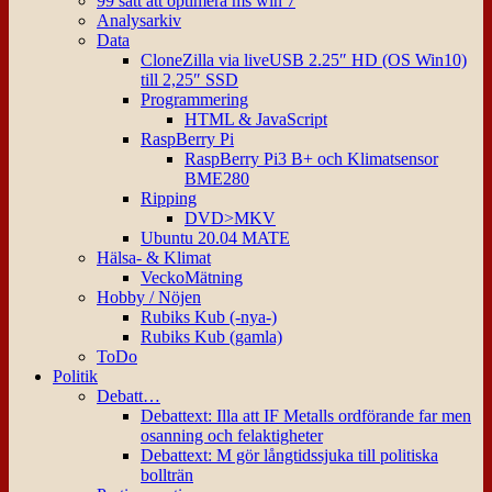
99 sätt att optimera ms win 7
Analysarkiv
Data
CloneZilla via liveUSB 2.25″ HD (OS Win10)
till 2,25″ SSD
Programmering
HTML & JavaScript
RaspBerry Pi
RaspBerry Pi3 B+ och Klimatsensor
BME280
Ripping
DVD>MKV
Ubuntu 20.04 MATE
Hälsa- & Klimat
VeckoMätning
Hobby / Nöjen
Rubiks Kub (-nya-)
Rubiks Kub (gamla)
ToDo
Politik
Debatt…
Debattext: Illa att IF Metalls ordförande far men
osanning och felaktigheter
Debattext: M gör långtidssjuka till politiska
bollträn