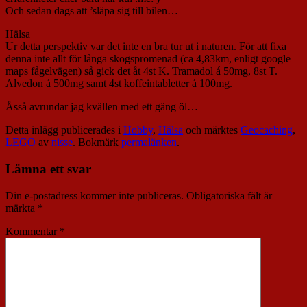
Och sedan dags att ’släpa sig till bilen…
Hälsa
Ur detta perspektiv var det inte en bra tur ut i naturen. För att fixa
denna inte allt för långa skogspromenad (ca 4,83km, enligt google
maps fågelvägen) så gick det åt 4st K. Tramadol á 50mg, 8st T.
Alvedon á 500mg samt 4st koffeintabletter á 100mg.
Åsså avrundar jag kvällen med ett gäng öl…
Detta inlägg publicerades i
Hobby
,
Hälsa
och märktes
Geocaching
,
LEGO
av
nisse
. Bokmärk
permalänken
.
Lämna ett svar
Din e-postadress kommer inte publiceras.
Obligatoriska fält är
märkta
*
Kommentar
*