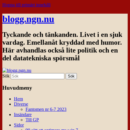
Hoppa till primärt innehåll
blogg.ngn.nu
Tyckande och tänkanden. Livet i en sjuk
vardag. Emellanåt kryddad med humor.
Här avhandlas också lite politik och en
del datatekniska spörsmål
Sök
Huvudmeny
Hem
Diverse
Fantomen nr 6-7 2023
Insändare
Till GP
Sidor