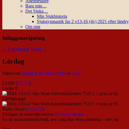
Ädelmetaller
Bara min…
Det Sjuka…
Min Sjukhistoria
Sjukgymnastik fas 2 v13-16 (4v) 2021 efter ländr
Om mig
Inläggsnavigering
←
Föregående
Nästa
→
Lördag
Publicerat
lördag 8 december 2018
av
nisse
LEGO (
75213
)
Lucka 8:
Färdigbyggd:
Battle Droid (
75213-9
).
Förlagan är sannolikt denna:
B1 battle droids
.
En sk standardstridsdroid, ses i alla Star Wars-filmerna – tror jag.