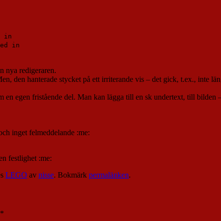
 in
ed in
en nya redigeraren.
 den hanterade stycket på ett irriterande vis – det gick, t.ex., inte läng
n egen fristående del. Man kan lägga till en sk undertext, till bilden – m
: och inget felmeddelande :me:
n festlighet :me:
es
LEGO
av
nisse
. Bokmärk
permalänken
.
*