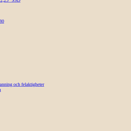
l 2,25″ SSD
80
sanning och felaktigheter
n