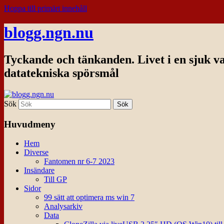
Hoppa till primärt innehåll
blogg.ngn.nu
Tyckande och tänkanden. Livet i en sjuk v
datatekniska spörsmål
Sök
Huvudmeny
Hem
Diverse
Fantomen nr 6-7 2023
Insändare
Till GP
Sidor
99 sätt att optimera ms win 7
Analysarkiv
Data