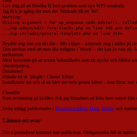
Data
Gav mig på att försöka få bort problem som nya WP5 orsakade.
Jag fick ju igång det men det ’blinkade till ett ’fel’:
Warning:
Missing argument 1 for wp_enqueue-code-editor(), called
.../wp-admin/edit-form-blocks.php on line 340 and defin
.../wp-includes/general-template.php on line 3144
Brydde mig inte om det där – tills vidare – irriterade mig i stället på d
Den envisas med att man ska redigera i ’block’ – det kan ju vara ok. Men,
mellanrum.
Mest beroende på att texten behandlades som ett stycke och bilden som e
vänsterjustera.
Dumheter!
Hittade ett sk ’plugin’: Classic Editor
Installerade det och så nu blev det hela genast bättre – som förut :me
Chaufför
Som avslutning på kvällen fick jag förmånen att köra hem sonen från e
Detta inlägg publicerades i
Bloggutveckling
,
Data
,
Hobby
och märkt
Lämna ett svar
Din e-postadress kommer inte publiceras.
Obligatoriska fält är märkta