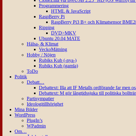
CloneZilla via liveUSB 2.25″ HD (OS Win10) til
Programmering
HTML & JavaScript
RaspBerry Pi
RaspBerry Pi3 B+ och Klimatsensor BME2
Ripping
DVD>MKV
Ubuntu 20.04 MATE
Hälsa- & Klimat
VeckoMätning
Hobby / Nöjen
Rubiks Kub (-nya-)
Rubiks Kub (gamla)
ToDo
Politik
Debatt…
Debattext: Illa att IF Metalls ordförande far men o
Debattext: M gör långtidssjuka till politiska bollträ
Partisympatier
Ideologitillhörighet
Mina Bilder
WordPress
PlugIn’s
WPadmin
Om…