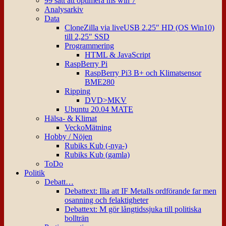
99 sätt att optimera ms win 7
Analysarkiv
Data
CloneZilla via liveUSB 2.25″ HD (OS Win10)
till 2,25″ SSD
Programmering
HTML & JavaScript
RaspBerry Pi
RaspBerry Pi3 B+ och Klimatsensor
BME280
Ripping
DVD>MKV
Ubuntu 20.04 MATE
Hälsa- & Klimat
VeckoMätning
Hobby / Nöjen
Rubiks Kub (-nya-)
Rubiks Kub (gamla)
ToDo
Politik
Debatt…
Debattext: Illa att IF Metalls ordförande far men
osanning och felaktigheter
Debattext: M gör långtidssjuka till politiska
bollträn