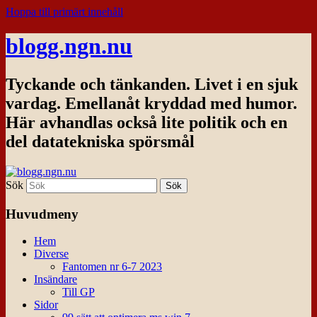
Hoppa till primärt innehåll
blogg.ngn.nu
Tyckande och tänkanden. Livet i en sjuk
vardag. Emellanåt kryddad med humor.
Här avhandlas också lite politik och en
del datatekniska spörsmål
Sök
Huvudmeny
Hem
Diverse
Fantomen nr 6-7 2023
Insändare
Till GP
Sidor