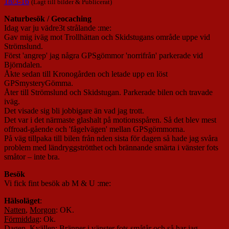
18/3-16
(Lagt till bilder & Publicerat)
Naturbesök / Geocaching
Idag var ju vädre3t strålande :me:
Gav mig iväg mot Trollhättan och Skidstugans område uppe vid
Strömslund.
Först 'angrep' jag några GPSgömmor 'norrifrån' parkerade vid
Björndalen.
Åkte sedan till Kronogården och letade upp en löst
GPSmysteryGömma.
Åter till Strömslund och Skidstugan. Parkerade bilen och travade
iväg.
Det visade sig bli jobbigare än vad jag trott.
Det var i det närmaste glashalt på motionsspåren. Så det blev mest
offroad-gående och 'fågelvägen' mellan GPSgömmorna.
På väg tillpaka till bilen från nden sista för dagen så hade jag svåra
problem med ländryggströtthet och brännande smärta i vänster fots
småtor – inte bra.
Besök
Vi fick fint besök ab M & U :me:
Hälsoläget
:
Natten
,
Morgon
: OK.
Förmiddag
: Ok.
Dagen
,
Kvällen
: Bränner i vänster fots småtår och så har jag