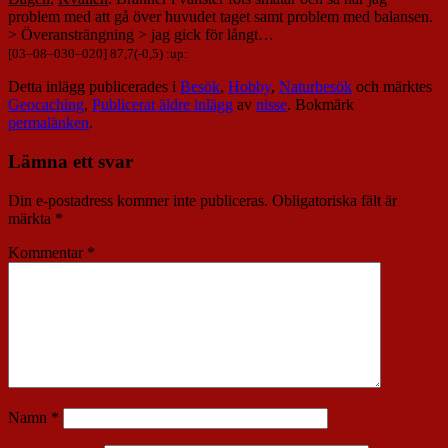
problem med att gå över huvudet taget samt problem med balansen.
> Överansträngning > jag gick för långt…
[
03
–
08
–
030
–
020
] 87,7(-0,5) :up:
Detta inlägg publicerades i
Besök
,
Hobby
,
Naturbesök
och märktes
Geocaching
,
Publicerat äldre inlägg
av
nisse
. Bokmärk
permalänken
.
Lämna ett svar
Din e-postadress kommer inte publiceras.
Obligatoriska fält är
märkta
*
Kommentar
*
Namn
*