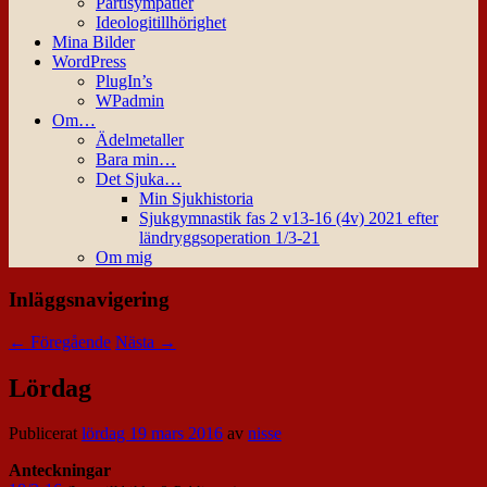
Partisympatier
Ideologitillhörighet
Mina Bilder
WordPress
PlugIn’s
WPadmin
Om…
Ädelmetaller
Bara min…
Det Sjuka…
Min Sjukhistoria
Sjukgymnastik fas 2 v13-16 (4v) 2021 efter
ländryggsoperation 1/3-21
Om mig
Inläggsnavigering
←
Föregående
Nästa
→
Lördag
Publicerat
lördag 19 mars 2016
av
nisse
Anteckningar