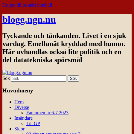
Hoppa till primärt innehåll
blogg.ngn.nu
Tyckande och tänkanden. Livet i en sjuk
vardag. Emellanåt kryddad med humor.
Här avhandlas också lite politik och en
del datatekniska spörsmål
Sök
Huvudmeny
Hem
Diverse
Fantomen nr 6-7 2023
Insändare
Till GP
Sidor