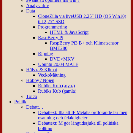
99 sätt att optimera ms win 7
Analysarkiv
Data
CloneZilla via liveUSB 2.25″ HD (OS Win10)
till 2,25″ SSD
Programmering
HTML & JavaScript
RaspBerry Pi
RaspBerry Pi3 B+ och Klimatsensor
BME280
Ripping
DVD>MKV
Ubuntu 20.04 MATE
Hälsa- & Klimat
VeckoMätning
Hobby / Nöjen
Rubiks Kub (-nya-)
Rubiks Kub (gamla)
ToDo
Politik
Debatt…
Debattext: Illa att IF Metalls ordförande far men
osanning och felaktigheter
Debattext: M gör långtidssjuka till politiska
bollträn