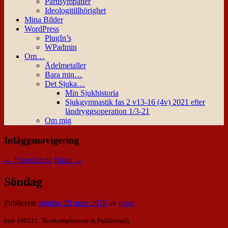
Partisympatier
Ideologitillhörighet
Mina Bilder
WordPress
PlugIn’s
WPadmin
Om…
Ädelmetaller
Bara min…
Det Sjuka…
Min Sjukhistoria
Sjukgymnastik fas 2 v13-16 (4v) 2021 efter
ländryggsoperation 1/3-21
Om mig
Inläggsnavigering
←
Föregående
Nästa
→
Söndag
Publicerat
söndag 20 mars 2016
av
nisse
(not 160321: Textkompletterat & Publicerad)