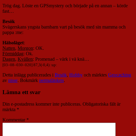
Trög dag. Löste en GPSmystery och började på en annan – körde
fast…
Besök
Svägerskans yngsta barnbarn vart på besök med sin mamma och
pappa :me:
Hälsoläget
:
Natten
,
Morgon
: OK.
Förmiddag
: Ok.
Dagen
,
Kvällen
: Promenad – värk i vä knä…
[
03
–
08
–
030
–
020
] 87,3(-0,4) :up:
Detta inlägg publicerades i
Besök
,
Hobby
och märktes
Geocaching
av
nisse
. Bokmärk
permalänken
.
Lämna ett svar
Din e-postadress kommer inte publiceras.
Obligatoriska fält är
märkta
*
Kommentar
*